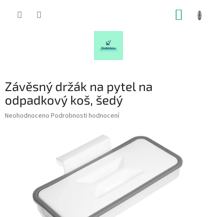
Přejít
NÁKUP
na
obsah
KOŠÍK
Závěsný držák na pytel na
odpadkový koš, šedý
Průměrné
Neohodnoceno
Podrobnosti hodnocení
hodnocení
produktu
je
0,0
z
5
hvězdiček.