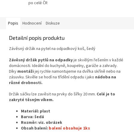
po celé ČR
Popis
Hodnocení
Diskuze
Detailní popis produktu
Závěsný držák na pytel na odpadkový koš, šedý
Závěsný držák pytlů na odpadky
je skvělým řešením v každé
domácnosti. Ideální do kuchyně, koupelny, garáže a zahrady.
Díky
montáži
jej rychle namontujeme na dvířka skříně nebo na
zásuvku. Skvěle se hodí na třídění odpadu i jako
nádoba na
různé drobnosti.
Držák sáčku lze zavěsit na prvky do šířky 20 mm.
Celé je to
zakryté těsným víkem.
Materiál: plast
Barva: šedá
Rozměr: viz. obrázek
Obsah balení:
balení obsahuje 1ks