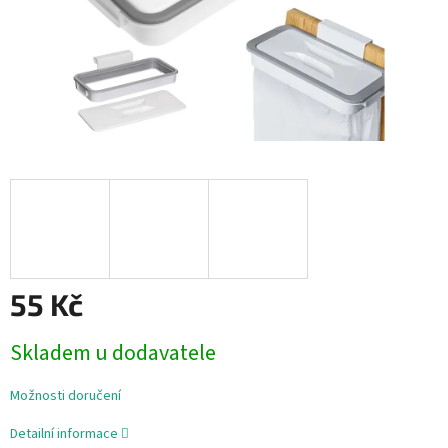
55 Kč
Měrná
Skladem u dodavatele
cena:
Možnosti doručení
Detailní informace