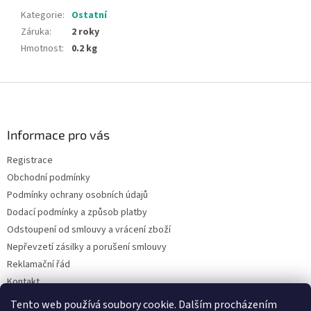
Kategorie
:
Ostatní
Záruka
:
2 roky
Hmotnost
:
0.2 kg
Z
á
p
a
Informace pro vás
t
Registrace
í
Obchodní podmínky
Podmínky ochrany osobních údajů
Dodací podmínky a způsob platby
Odstoupení od smlouvy a vrácení zboží
Nepřevzetí zásilky a porušení smlouvy
Reklamační řád
Kontakt
Napište nám
Tento web používá soubory cookie. Dalším procházením