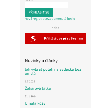
PŘIHLÁSIT SE
Nová registrace
Zapomenuté heslo
nebo
Přihlásit se přes Seznam
Novinky a články
Jak vybrat potah na sedačku bez
omylů
6.7.2026
Žakárová látka
21.1.2024
Umělá kůže