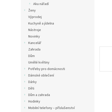
n
Aku nářadí
e
Ženy
l
Výprodej
Kuchyně a jídelna
Nástroje
Novinky
Kancelář
Zahrada
Dům
Umělé květiny
Potřeby pro domácnosti
Dámské oblečení
Dárky
Děti
Dům a zahrada
Hodinky
Mobilní telefony – příslušenství