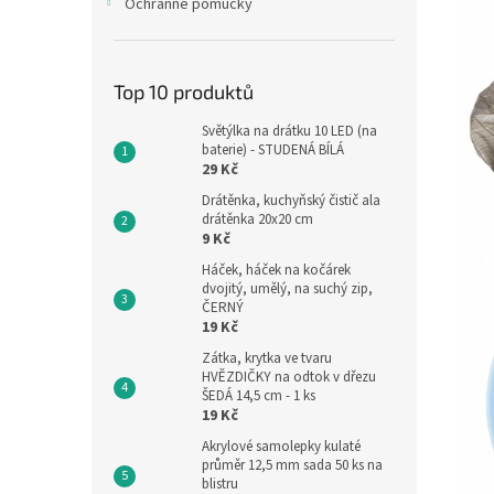
Ochranné pomůcky
Top 10 produktů
Světýlka na drátku 10 LED (na
baterie) - STUDENÁ BÍLÁ
29 Kč
Drátěnka, kuchyňský čistič ala
drátěnka 20x20 cm
9 Kč
Háček, háček na kočárek
dvojitý, umělý, na suchý zip,
ČERNÝ
19 Kč
Zátka, krytka ve tvaru
HVĚZDIČKY na odtok v dřezu
ŠEDÁ 14,5 cm - 1 ks
19 Kč
Akrylové samolepky kulaté
průměr 12,5 mm sada 50 ks na
blistru