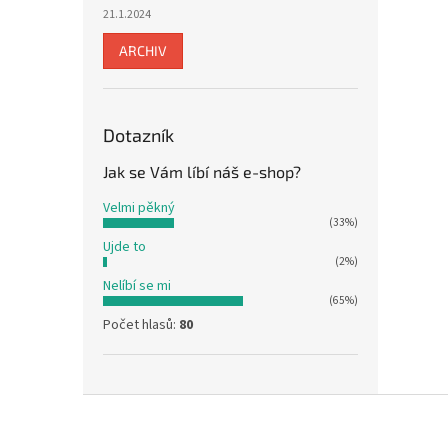
21.1.2024
ARCHIV
Dotazník
Jak se Vám líbí náš e-shop?
Velmi pěkný
(33%)
Ujde to
(2%)
Nelíbí se mi
(65%)
Počet hlasů:
80
Z
á