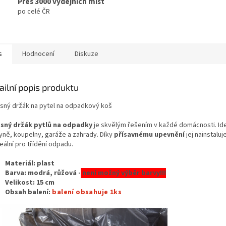
Přes 3000 výdejních míst
po celé ČR
s
Hodnocení
Diskuze
ailní popis produktu
sný držák na pytel na odpadkový koš
sný držák pytlů na odpadky
je skvělým řešením v každé domácnosti. Ide
yně, koupelny, garáže a zahrady. Díky
přísavnému upevnění
jej nainstaluj
eální pro třídění odpadu.
Materiál: plast
Barva: modrá, růžová -
není možný výběr barvy!!!
Velikost:
15 cm
Obsah balení:
balení obsahuje 1ks