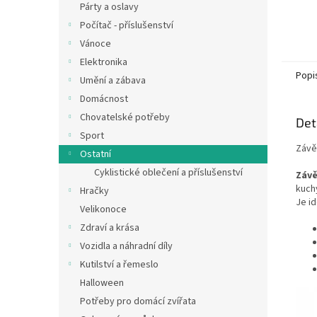
Párty a oslavy
Počítač - příslušenství
Vánoce
Elektronika
Popi
Umění a zábava
Domácnost
Chovatelské potřeby
Det
Sport
Závě
Ostatní
Cyklistické oblečení a příslušenství
Závě
kuch
Hračky
Je id
Velikonoce
Zdraví a krása
Vozidla a náhradní díly
Kutilství a řemeslo
Halloween
Potřeby pro domácí zvířata