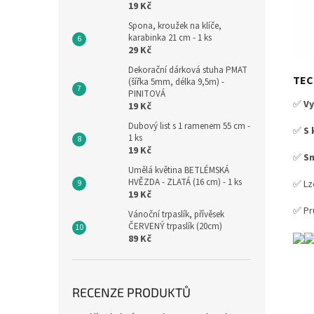
19 Kč
Spona, kroužek na klíče,
karabinka 21 cm - 1 ks
29 Kč
Dekorační dárková stuha PMAT
TEC
(šířka 5mm, délka 9,5m) -
PINITOVÁ
✅
Vy
19 Kč
Dubový list s 1 ramenem 55 cm -
✅
S 
1 ks
19 Kč
✅
S
Umělá květina BETLÉMSKÁ
HVĚZDA - ZLATÁ (16 cm) - 1 ks
✅ Lz
19 Kč
✅ Pr
Vánoční trpaslík, přívěsek
ČERVENÝ trpaslík (20cm)
89 Kč
RECENZE PRODUKTŮ