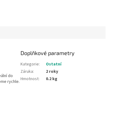
Doplňkové parametry
Kategorie
:
Ostatní
Záruka
:
2 roky
ální do
Hmotnost
:
0.2 kg
eme rychle.