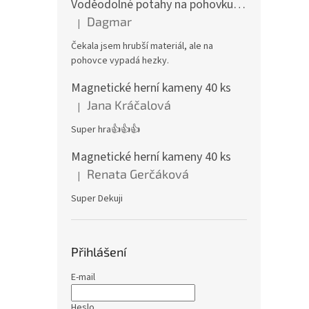
Voděodolné potahy na pohovku se vzorem
Dagmar
|
Hodnocení produktu je 4 z 5 hvězdiček.
Čekala jsem hrubší materiál, ale na
pohovce vypadá hezky.
Magnetické herní kameny 40 ks
Jana Kráčalová
|
Hodnocení produktu je 5 z 5 hvězdiček.
Super hra👍👍👍
Magnetické herní kameny 40 ks
Renata Gerčáková
|
Hodnocení produktu je 5 z 5 hvězdiček.
Super Dekuji
Přihlášení
E-mail
Heslo