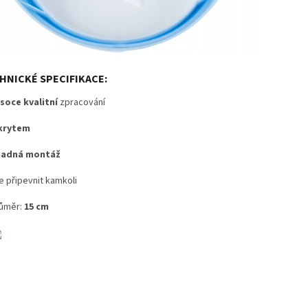
HNICKÉ SPECIFIKACE:
soce kvalitní
zpracování
krytem
nadná montáž
e připevnit kamkoli
ůměr:
15 cm