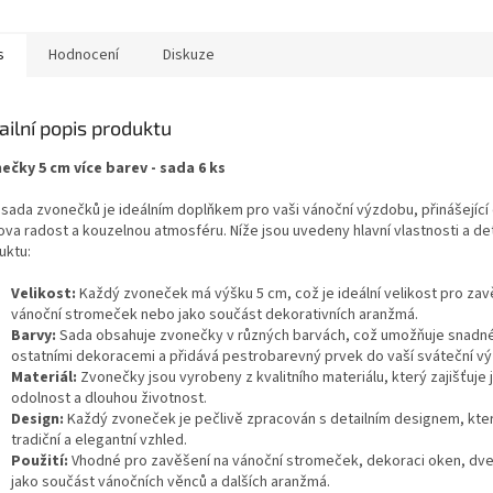
s
Hodnocení
Diskuze
ailní popis produktu
ečky 5 cm více barev - sada 6 ks
 sada zvonečků je ideálním doplňkem pro vaši vánoční výzdobu, přinášející
va radost a kouzelnou atmosféru. Níže jsou uvedeny hlavní vlastnosti a det
uktu:
Velikost:
Každý zvoneček má výšku 5 cm, což je ideální velikost pro zav
vánoční stromeček nebo jako součást dekorativních aranžmá.
Barvy:
Sada obsahuje zvonečky v různých barvách, což umožňuje snadné
ostatními dekoracemi a přidává pestrobarevný prvek do vaší sváteční v
Materiál:
Zvonečky jsou vyrobeny z kvalitního materiálu, který zajišťuje j
odolnost a dlouhou životnost.
Design:
Každý zvoneček je pečlivě zpracován s detailním designem, kter
tradiční a elegantní vzhled.
Použití:
Vhodné pro zavěšení na vánoční stromeček, dekoraci oken, dve
jako součást vánočních věnců a dalších aranžmá.