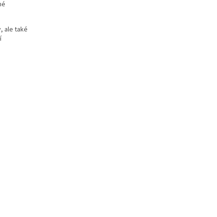
né
 ale také
í