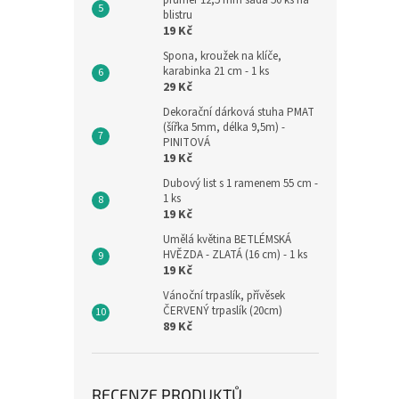
průměr 12,5 mm sada 50 ks na
blistru
19 Kč
Spona, kroužek na klíče,
karabinka 21 cm - 1 ks
29 Kč
Dekorační dárková stuha PMAT
(šířka 5mm, délka 9,5m) -
PINITOVÁ
19 Kč
Dubový list s 1 ramenem 55 cm -
1 ks
19 Kč
Umělá květina BETLÉMSKÁ
HVĚZDA - ZLATÁ (16 cm) - 1 ks
19 Kč
Vánoční trpaslík, přívěsek
ČERVENÝ trpaslík (20cm)
89 Kč
RECENZE PRODUKTŮ