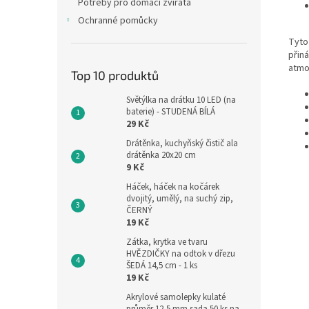
Potřeby pro domácí zvířata
Ochranné pomůcky
Tyto
přin
atmo
Top 10 produktů
Světýlka na drátku 10 LED (na
baterie) - STUDENÁ BÍLÁ
29 Kč
Drátěnka, kuchyňský čistič ala
drátěnka 20x20 cm
9 Kč
Háček, háček na kočárek
dvojitý, umělý, na suchý zip,
ČERNÝ
19 Kč
Zátka, krytka ve tvaru
HVĚZDIČKY na odtok v dřezu
ŠEDÁ 14,5 cm - 1 ks
19 Kč
Akrylové samolepky kulaté