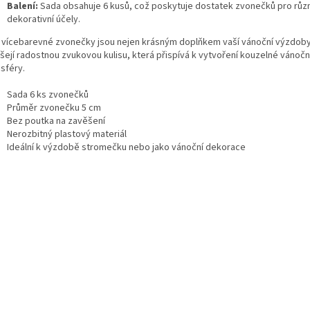
Balení:
Sada obsahuje 6 kusů, což poskytuje dostatek zvonečků pro růz
dekorativní účely.
 vícebarevné zvonečky jsou nejen krásným doplňkem vaší vánoční výzdoby,
ášejí radostnou zvukovou kulisu, která přispívá k vytvoření kouzelné vánočn
sféry.
Sada 6 ks zvonečků
Průměr zvonečku 5 cm
Bez poutka na zavěšení
Nerozbitný plastový materiál
Ideální k výzdobě stromečku nebo jako vánoční dekorace