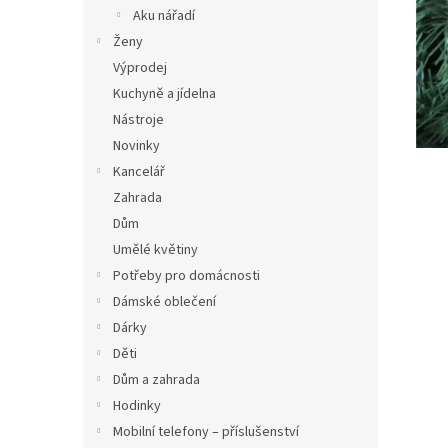
n
Aku nářadí
e
Ženy
l
Výprodej
Kuchyně a jídelna
Nástroje
Novinky
Kancelář
Zahrada
Dům
Umělé květiny
Potřeby pro domácnosti
Dámské oblečení
Dárky
Děti
Dům a zahrada
Hodinky
Mobilní telefony – příslušenství