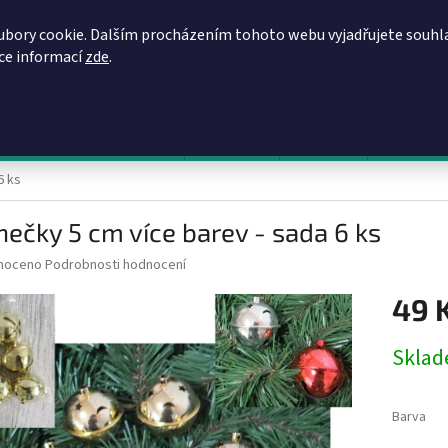
REGISTRACE
OBCHODNÍ PODMÍNKY
PODMÍNKY OCHRANY OSOBN
ubory cookie. Dalším procházením tohoto webu vyjadřujete souhl
íce informací
zde
.
HLEDAT
evy, zvýhodněné ceny, akce
Výprodej
Novinky
Napište 
6 ks
ečky 5 cm více barev - sada 6 ks
né
noceno
Podrobnosti hodnocení
ní
49 
u
Měrná
Skla
cena:
ek.
Barva