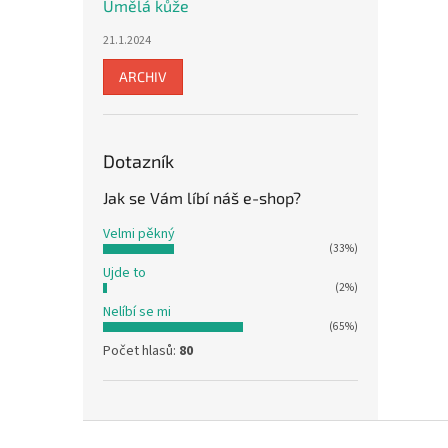
Umělá kůže
21.1.2024
ARCHIV
Dotazník
Jak se Vám líbí náš e-shop?
Velmi pěkný
(33%)
Ujde to
(2%)
Nelíbí se mi
(65%)
Počet hlasů:
80
Z