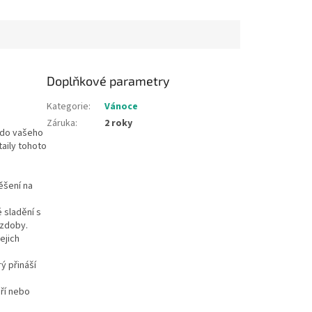
Doplňkové parametry
Kategorie
:
Vánoce
Záruka
:
2 roky
 do vašeho
aily tohoto
ěšení na
 sladění s
ýzdoby.
ejich
ý přináší
ří nebo