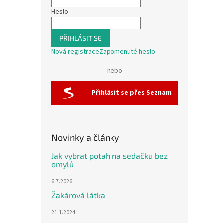
Heslo
PŘIHLÁSIT SE
Nová registrace
Zapomenuté heslo
nebo
Přihlásit se přes Seznam
Novinky a články
Jak vybrat potah na sedačku bez
omylů
6.7.2026
Žakárová látka
21.1.2024