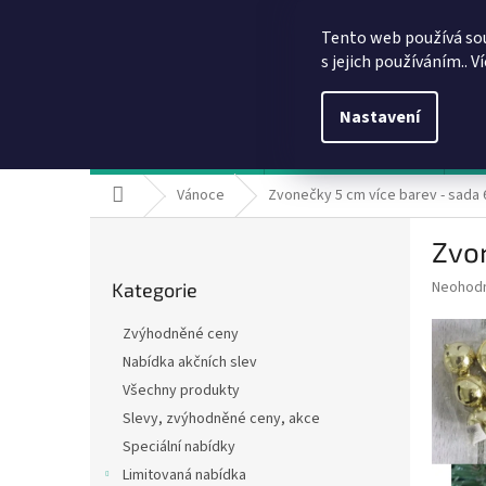
Přejít
info@dobirkov.cz
na
Tento web používá so
obsah
s jejich používáním.. V
Nastavení
Hodnocení obchodu
VÝHODY REGISTRACE
Sl
Domů
Vánoce
Zvonečky 5 cm více barev - sada 
P
Zvon
o
Přeskočit
s
Průměr
Neohod
Kategorie
kategorie
t
hodnoce
r
produkt
Zvýhodněné ceny
a
je
Nabídka akčních slev
0,0
n
z
Všechny produkty
n
5
í
Slevy, zvýhodněné ceny, akce
hvězdič
p
Speciální nabídky
a
Limitovaná nabídka