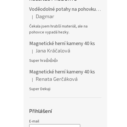
Voděodolné potahy na pohovku se vzorem
Dagmar
|
Hodnocení produktu je 4 z 5 hvězdiček.
Čekala jsem hrubší materiál, ale na
pohovce vypadá hezky.
Magnetické herní kameny 40 ks
Jana Kráčalová
|
Hodnocení produktu je 5 z 5 hvězdiček.
Super hra👍👍👍
Magnetické herní kameny 40 ks
Renata Gerčáková
|
Hodnocení produktu je 5 z 5 hvězdiček.
Super Dekuji
Přihlášení
E-mail