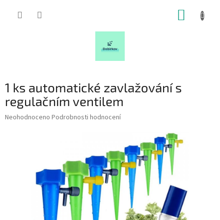
Přejít
NÁKUP
na
obsah
KOŠÍK
1 ks automatické zavlažování s
regulačním ventilem
Průměrné
Neohodnoceno
Podrobnosti hodnocení
hodnocení
produktu
je
0,0
z
5
hvězdiček.