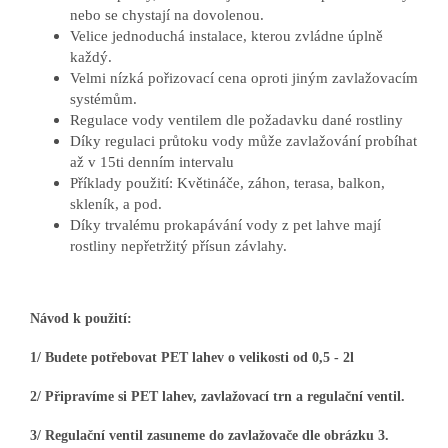
nebo se chystají na dovolenou.
Velice jednoduchá instalace, kterou zvládne úplně
každý.
Velmi nízká pořizovací cena oproti jiným zavlažovacím
systémům.
Regulace vody ventilem dle požadavku dané rostliny
Díky regulaci průtoku vody může zavlažování probíhat
až v 15ti denním intervalu
Příklady použití: Květináče, záhon, terasa, balkon,
skleník, a pod.
Díky trvalému prokapávání vody z pet lahve mají
rostliny nepřetržitý přísun závlahy.
Návod k použití:
1/ Budete potřebovat PET lahev o velikosti od 0,5 - 2l
2/ Připravíme si PET lahev, zavlažovací trn a regulační ventil.
3/ Regulační ventil zasuneme do zavlažovače dle obrázku 3.