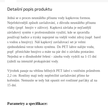
Detailní popis produktu
Jedná se o proces neustálého přísunu vody kapkovou formou.
Nejefektivnější způsob zavlažování, z důvodu neustálého přísunu
vláhy (popř. hnojiv v zálivce). Kapková závlaha je nejčastější
závlahový systém v profesionálním využití, kde se zpravidla
používají hadice a trysky napojené na vnější vodní zdroj (např. barel
s vodou a hnojivy). Náš kapkový zavlažovací set je velmi
zjednodušená verze tohoto systému. Do PET lahve nalijte vodu,
popř. přimícháte hnojivo a máte na pár dní o závlahu postaráno.
Nejedná se o dlouhodobé řešení - zásoba vody vydrží na 1-15 dní
(záleží na intenzitě prokapávání vody.
Výrobek pasuje na většinu běžných PET lahví s vnitřním průměrem
2,2 cm. Rostliny mají tedy nepřetržité zavlažování přímo ke
kořenům. Nemusíte se tedy bát opustit své rostlinné parťáky až na
15 dní.
Parametry a specifikace: