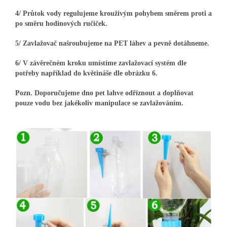
4/ Průtok vody regulujeme krouživým pohybem směrem proti a
po směru hodinových ručiček.
5/ Zavlažovač našroubujeme na PET láhev a pevně dotáhneme.
6/ V závěrečném kroku umístíme zavlažovací systém dle
potřeby například do květináše dle obrázku 6.
Pozn. Doporučujeme dno pet lahve odříznout a doplňovat
pouze vodu bez jakékoliv manipulace se zavlažováním.