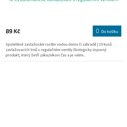
Průměrné
hodnocení
produktu
89 Kč
Do košíku
je
5,0
Spolehlivé zavlažování rostlin vodou doma či zahradě | 10 kusů
z
zavlažovacích trnů s regulačními ventily Ekologicky úsporný
5
produkt, který šetří zákazníkovi čas a je velmi...
hvězdiček.