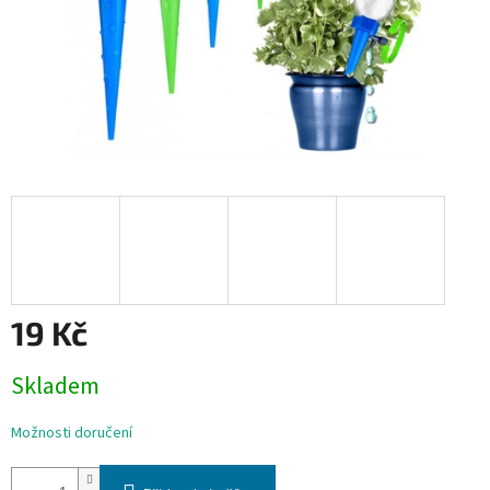
19 Kč
Měrná
Skladem
cena:
Možnosti doručení