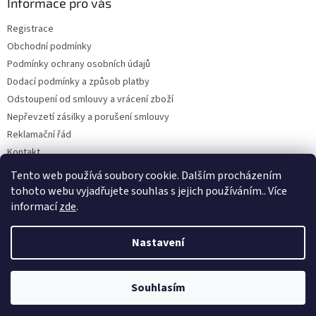
a
Informace pro vás
t
Registrace
í
Obchodní podmínky
Podmínky ochrany osobních údajů
Dodací podmínky a způsob platby
Odstoupení od smlouvy a vrácení zboží
Nepřevzetí zásilky a porušení smlouvy
Reklamační řád
Kontakt
Napište nám
Tento web používá soubory cookie. Dalším procházením
tohoto webu vyjadřujete souhlas s jejich používáním.. Více
informací
zde
.
Vytvořil Shoptet
Nastavení
Copyright 2026
Dobirkov.cz
. Všechna práva vyhrazena.
Upravit
Souhlasím
nastavení cookies