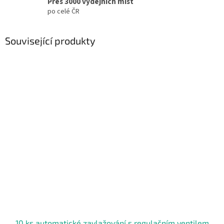
Přes 3000 výdejních míst
po celé ČR
Související produkty
10 ks automatické zavlažování s regulačním ventilem