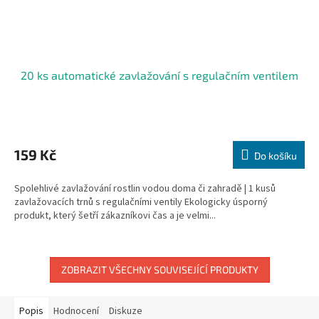
20 ks automatické zavlažování s regulačním ventilem
Průměrné
hodnocení
produktu
159 Kč
Do košíku
je
5,0
Spolehlivé zavlažování rostlin vodou doma či zahradě | 1 kusů
z
zavlažovacích trnů s regulačními ventily Ekologicky úsporný
5
produkt, který šetří zákazníkovi čas a je velmi...
hvězdiček.
ZOBRAZIT VŠECHNY SOUVISEJÍCÍ PRODUKTY
Popis
Hodnocení
Diskuze