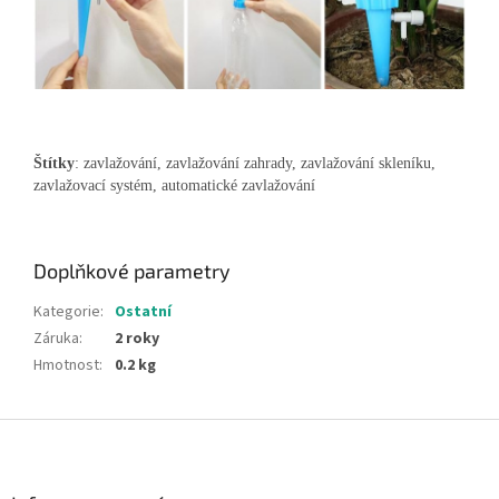
Štítky
: zavlažování, zavlažování zahrady, zavlažování skleníku,
zavlažovací systém, automatické zavlažování
Doplňkové parametry
Kategorie
:
Ostatní
Záruka
:
2 roky
Hmotnost
:
0.2 kg
Z
á
p