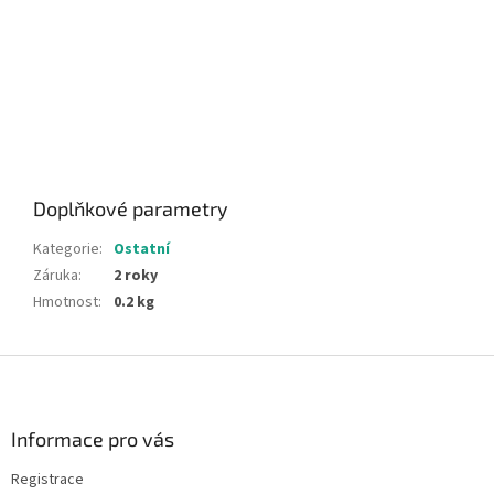
Doplňkové parametry
Kategorie
:
Ostatní
Záruka
:
2 roky
Hmotnost
:
0.2 kg
Z
á
p
a
Informace pro vás
t
Registrace
í