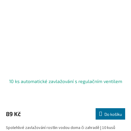
10 ks automatické zavlažování s regulačním ventilem
Průměrné
hodnocení
produktu
89 Kč
Do košíku
je
5,0
Spolehlivé zavlažování rostlin vodou doma či zahradě | 10 kusů
z