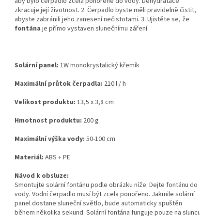
aby bylo čerpadlo zcela ponořené do vody. Dehydratace
zkracuje její životnost. 2. Čerpadlo byste měli pravidelně čistit,
abyste zabránili jeho zanesení nečistotami. 3. Ujistěte se, že
fontána
je přímo vystaven slunečnímu záření.
Solární panel:
1W monokrystalický křemík
Maximální průtok čerpadla:
210 l / h
Velikost produktu:
13,5 x 3,8 cm
Hmotnost produktu:
200 g
Maximální výška vody:
50-100 cm
Materiál:
ABS + PE
Návod k obsluze:
Smontujte solární fontánu podle obrázku níže. Dejte fontánu do
vody. Vodní čerpadlo musí být zcela ponořeno. Jakmile solární
panel dostane sluneční světlo, bude automaticky spuštěn
během několika sekund. Solární fontána funguje pouze na slunci.