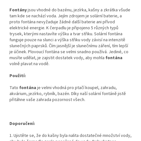
Fontány
jsou vhodné do bazénu, jezírka, kašny a zkrátka všude
tam kde se nachází voda. Jejím zdrojem je solární baterie, a
proto fontána nevyžaduje žádné další baterie ani přívod
elektrické energie. K čerpadlu je připojeno 5 různých typů
trysek, kterými nastavíte výšku a tvar střiku. Solární fontána
funguje pouze na slunci a výška střiku vody závisí na intenzitě
slunečných paprsků. Čím jasnější je slunečnímu záření, tím lepší
je účinek. Plovoucí fontána se velmi snadno používá. Jediné, co
musíte udělat, je zajistit dostatek vody, aby mohla
fontána
volně plavat na vodě.
Použití:
Tato
fontána
je velmi vhodná pro ptačí koupel, zahradu,
akvárium, jezírko, rybník, bazén. Díky naší solární fontáně jistě
přitáhne vaše zahrada pozornost všech.
Doporučení:
1. Ujistěte se, že do kašny byla nalita dostatečné množství vody,