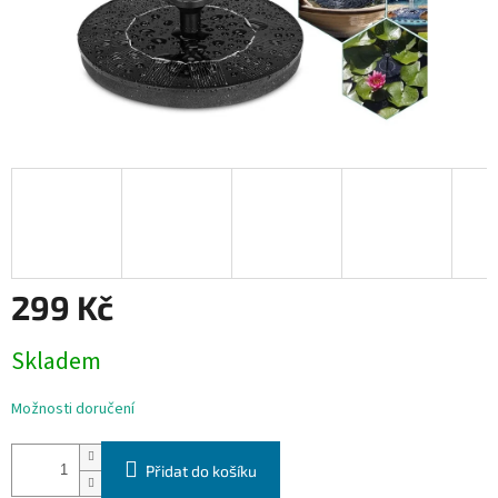
299 Kč
Měrná
Skladem
cena:
Možnosti doručení
Přidat do košíku