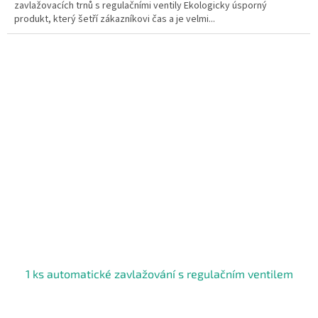
zavlažovacích trnů s regulačními ventily Ekologicky úsporný
5
produkt, který šetří zákazníkovi čas a je velmi...
hvězdiček.
1 ks automatické zavlažování s regulačním ventilem