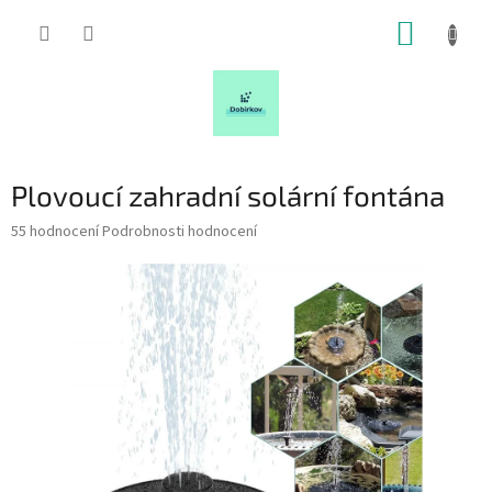
Přejít
NÁKUP
na
obsah
KOŠÍK
Plovoucí zahradní solární fontána
Průměrné
55 hodnocení
Podrobnosti hodnocení
hodnocení
produktu
je
5,0
z
5
hvězdiček.