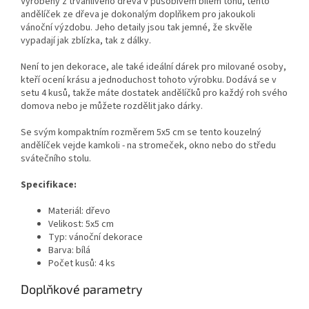
Vyrobený z trvanlivého dřeva v působivém bílém tónu, tento
andělíček ze dřeva je dokonalým doplňkem pro jakoukoli
vánoční výzdobu. Jeho detaily jsou tak jemné, že skvěle
vypadají jak zblízka, tak z dálky.
Není to jen dekorace, ale také ideální dárek pro milované osoby,
kteří ocení krásu a jednoduchost tohoto výrobku. Dodává se v
setu 4 kusů, takže máte dostatek andělíčků pro každý roh svého
domova nebo je můžete rozdělit jako dárky.
Se svým kompaktním rozměrem 5x5 cm se tento kouzelný
andělíček vejde kamkoli - na stromeček, okno nebo do středu
svátečního stolu.
Specifikace:
Materiál: dřevo
Velikost: 5x5 cm
Typ: vánoční dekorace
Barva: bílá
Počet kusů: 4 ks
Doplňkové parametry