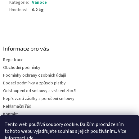
Kategorie
:
Vánoce
Hmotnost
:
0.2 kg
Z
á
p
a
Informace pro vás
t
Registrace
í
Obchodní podmínky
Podmínky ochrany osobních údajů
Dodací podmínky a způsob platby
Odstoupení od smlouvy a vrácení zboží
Nepřevzetí zásilky a porušení smlouvy
Reklamační řád
Kontakt
Napište nám
Tento web používá soubory cookie. Dalším procházením
tohoto webu vyjadřujete souhlas s jejich používáním.. Více
informací
zde
.