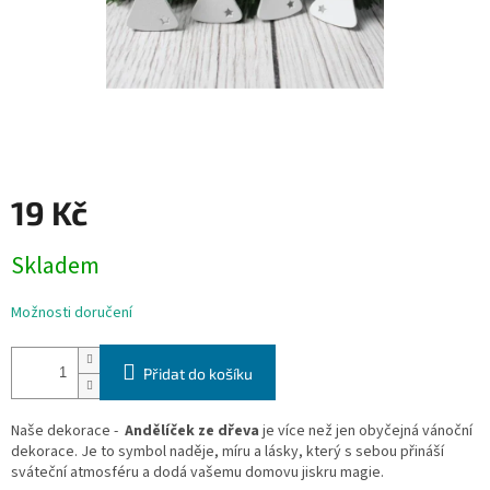
19 Kč
Měrná
Skladem
cena:
Možnosti doručení
Přidat do košíku
Naše dekorace -
Andělíček ze dřeva
je více než jen obyčejná vánoční
dekorace. Je to symbol naděje, míru a lásky, který s sebou přináší
sváteční atmosféru a dodá vašemu domovu jiskru magie.