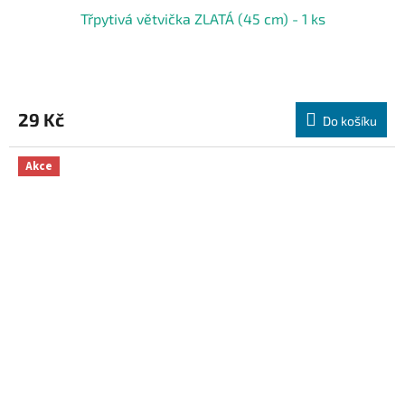
Třpytivá větvička ZLATÁ (45 cm) - 1 ks
29 Kč
Do košíku
Akce