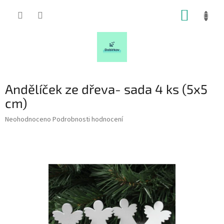
Přejít
NÁKUP
na
obsah
KOŠÍK
Andělíček ze dřeva- sada 4 ks (5x5
cm)
Průměrné
Neohodnoceno
Podrobnosti hodnocení
hodnocení
produktu
je
0,0
z
5
hvězdiček.