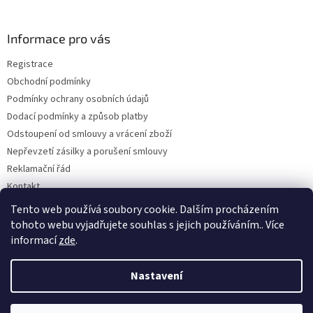
á
p
a
Informace pro vás
t
Registrace
í
Obchodní podmínky
Podmínky ochrany osobních údajů
Dodací podmínky a způsob platby
Odstoupení od smlouvy a vrácení zboží
Nepřevzetí zásilky a porušení smlouvy
Reklamační řád
Kontakt
Napište nám
Tento web používá soubory cookie. Dalším procházením
tohoto webu vyjadřujete souhlas s jejich používáním.. Více
informací
zde
.
Vytvořil Shoptet
Nastavení
Copyright 2026
Dobirkov.cz
. Všechna práva vyhrazena.
Upravit