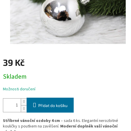
39 Kč
Měrná
Skladem
cena:
Možnosti doručení
Přidat do košíku
Stříbrné vánoční ozdoby 4 cm
– sada 6 ks. Elegantní nerozbitné
kouličky s poutkem na zavěšení.
Moderní doplněk vaší vánoční