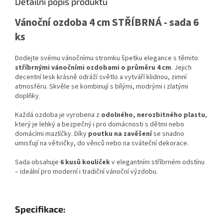
Detailní popis produktu
Vánoční ozdoba 4 cm STŘÍBRNÁ - sada 6
ks
Dodejte svému vánočnímu stromku špetku elegance s těmito
stříbrnými vánočními ozdobami o průměru 4 cm
. Jejich
decentní lesk krásně odráží světlo a vytváří klidnou, zimní
atmosféru. Skvěle se kombinují s bílými, modrými i zlatými
doplňky.
Každá ozdoba je vyrobena z
odolného, nerozbitného plastu
,
který je lehký a bezpečný i pro domácnosti s dětmi nebo
domácími mazlíčky. Díky
poutku na zavěšení
se snadno
umisťují na větvičky, do věnců nebo na sváteční dekorace.
Sada obsahuje
6 kusů kouliček
v elegantním stříbrném odstínu
– ideální pro moderní i tradiční vánoční výzdobu.
Specifikace: