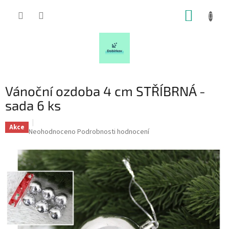
Přejít
NÁKUP
na
obsah
KOŠÍK
Vánoční ozdoba 4 cm STŘÍBRNÁ -
sada 6 ks
Akce
Průměrné
Neohodnoceno
Podrobnosti hodnocení
hodnocení
produktu
je
0,0
z
5
hvězdiček.