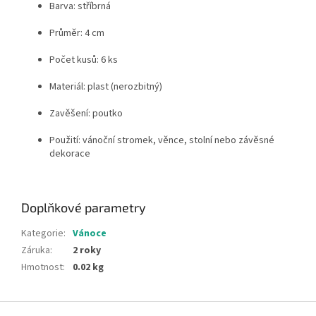
Barva: stříbrná
Průměr: 4 cm
Počet kusů: 6 ks
Materiál: plast (nerozbitný)
Zavěšení: poutko
Použití: vánoční stromek, věnce, stolní nebo závěsné
dekorace
Doplňkové parametry
Kategorie
:
Vánoce
Záruka
:
2 roky
Hmotnost
:
0.02 kg
Z