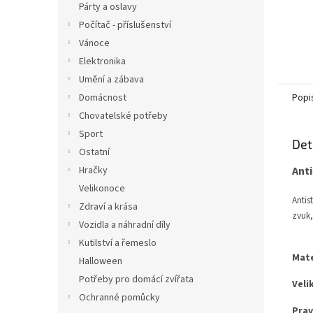
Párty a oslavy
Počítač - příslušenství
Vánoce
Elektronika
Umění a zábava
Domácnost
Popi
Chovatelské potřeby
Sport
Det
Ostatní
Hračky
Ant
Velikonoce
Antis
Zdraví a krása
zvuk,
Vozidla a náhradní díly
Kutilství a řemeslo
Mate
Halloween
Potřeby pro domácí zvířata
Veli
Ochranné pomůcky
Prav