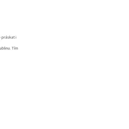
 práskat i
ublinu. Tím