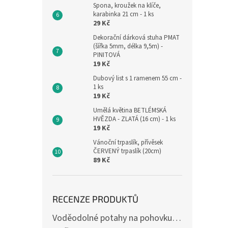
Spona, kroužek na klíče,
karabinka 21 cm - 1 ks
29 Kč
Dekorační dárková stuha PMAT
(šířka 5mm, délka 9,5m) -
PINITOVÁ
19 Kč
Dubový list s 1 ramenem 55 cm -
1 ks
19 Kč
Umělá květina BETLÉMSKÁ
HVĚZDA - ZLATÁ (16 cm) - 1 ks
19 Kč
Vánoční trpaslík, přívěsek
ČERVENÝ trpaslík (20cm)
89 Kč
RECENZE PRODUKTŮ
Voděodolné potahy na pohovku se vzorem