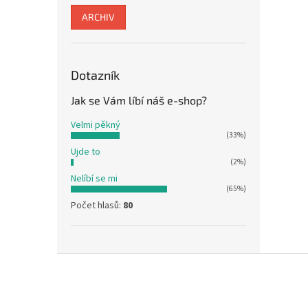
ARCHIV
Dotazník
Jak se Vám líbí náš e-shop?
Velmi pěkný
(33%)
Ujde to
(2%)
Nelíbí se mi
(65%)
Počet hlasů:
80
Z
á
p
a