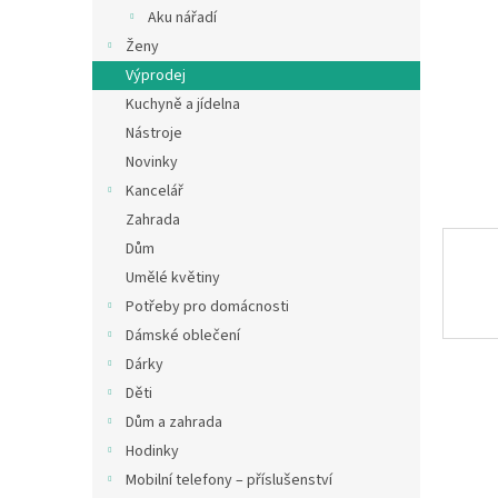
n
Aku nářadí
e
Ženy
l
Výprodej
Kuchyně a jídelna
Nástroje
Novinky
Kancelář
Zahrada
Dům
Umělé květiny
Potřeby pro domácnosti
Dámské oblečení
Dárky
Děti
Dům a zahrada
Hodinky
Mobilní telefony – příslušenství