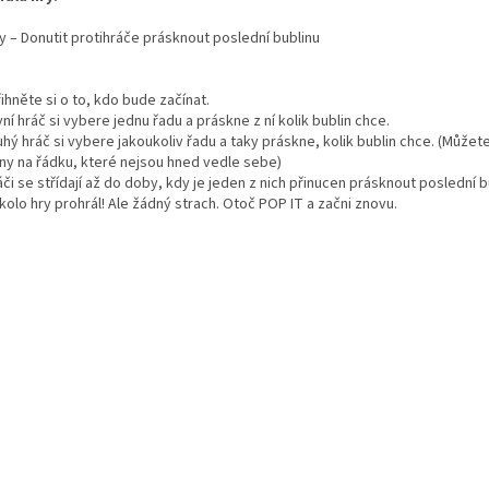
ry – Donutit protihráče prásknout poslední bublinu
řihněte si o to, kdo bude začínat.
vní hráč si vybere jednu řadu a práskne z ní kolik bublin chce.
uhý hráč si vybere jakoukoliv řadu a taky práskne, kolik bublin chce. (Můžete
iny na řádku, které nejsou hned vedle sebe)
áči se střídají až do doby, kdy je jeden z nich přinucen prásknout poslední b
kolo hry prohrál! Ale žádný strach. Otoč POP IT a začni znovu.