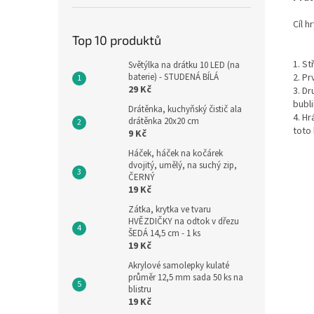
Cíl h
Top 10 produktů
1. St
Světýlka na drátku 10 LED (na
baterie) - STUDENÁ BÍLÁ
2. Pr
29 Kč
3. Dr
bubl
Drátěnka, kuchyňský čistič ala
4. Hr
drátěnka 20x20 cm
toto 
9 Kč
Háček, háček na kočárek
dvojitý, umělý, na suchý zip,
ČERNÝ
19 Kč
Zátka, krytka ve tvaru
HVĚZDIČKY na odtok v dřezu
ŠEDÁ 14,5 cm - 1 ks
19 Kč
Akrylové samolepky kulaté
průměr 12,5 mm sada 50 ks na
blistru
19 Kč