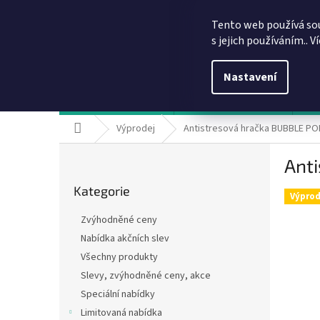
Přejít
info@dobirkov.cz
na
Tento web používá so
obsah
s jejich používáním.. V
Nastavení
Hodnocení obchodu
VÝHODY REGISTRACE
Sl
Domů
Výprodej
Antistresová hračka BUBBLE PO
P
Ant
o
Přeskočit
s
Kategorie
kategorie
t
Výprod
r
Zvýhodněné ceny
a
Nabídka akčních slev
n
Všechny produkty
n
í
Slevy, zvýhodněné ceny, akce
p
Speciální nabídky
a
Limitovaná nabídka