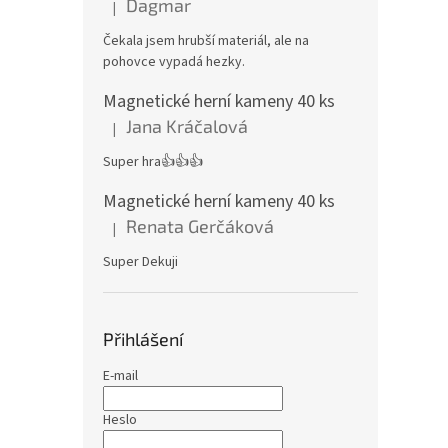
Dagmar
|
Hodnocení produktu je 4 z 5 hvězdiček.
Čekala jsem hrubší materiál, ale na
pohovce vypadá hezky.
Magnetické herní kameny 40 ks
Jana Kráčalová
|
Hodnocení produktu je 5 z 5 hvězdiček.
Super hra👍👍👍
Magnetické herní kameny 40 ks
Renata Gerčáková
|
Hodnocení produktu je 5 z 5 hvězdiček.
Super Dekuji
Přihlášení
E-mail
Heslo