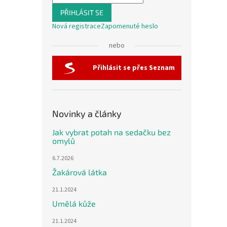
PŘIHLÁSIT SE
Nová registrace
Zapomenuté heslo
nebo
Přihlásit se přes Seznam
Novinky a články
Jak vybrat potah na sedačku bez
omylů
6.7.2026
Žakárová látka
21.1.2024
Umělá kůže
21.1.2024