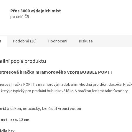
Přes 3000 výdejních míst
po celé ČR
s
Podobné (16)
Hodnocení
Diskuze
ailní popis produktu
istresová hračka mramorového vzoru BUBBLE POP IT
tresová hračka POP IT s mramorovým zdobením vhodná pro děti i dospělé. Hračk
 který je typický pro praskání bublinkové fólie. S hračkou lze hrát také různé hry.
riál:
silikon, netoxický, lze čistit vroucí vodou
kost: cca. 12 cm
idla hry: