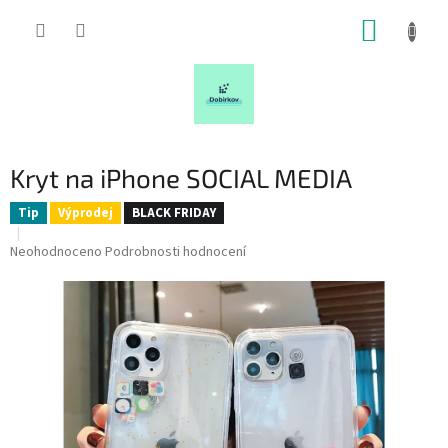
Přejít
NÁKUP
na
obsah
KOŠÍK
Kryt na iPhone SOCIAL MEDIA
Tip
Výprodej
BLACK FRIDAY
Průměrné
Neohodnoceno
Podrobnosti hodnocení
hodnocení
produktu
je
0,0
z
5
hvězdiček.