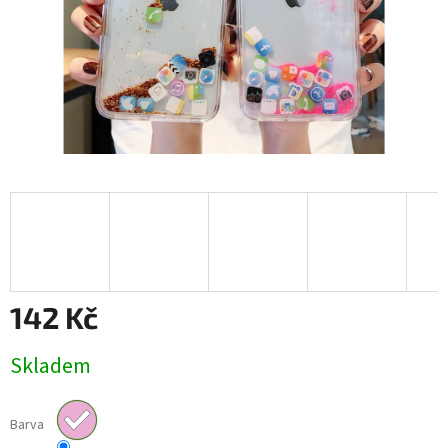
142 Kč
Měrná
Skladem
cena:
Barva