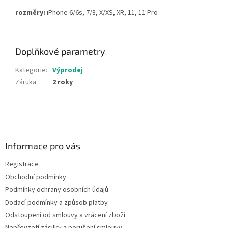
rozměry:
iPhone 6/6s, 7/8, X/XS, XR, 11, 11 Pro
Doplňkové parametry
Kategorie
:
Výprodej
Záruka
:
2 roky
Z
á
p
a
Informace pro vás
t
Registrace
í
Obchodní podmínky
Podmínky ochrany osobních údajů
Dodací podmínky a způsob platby
Odstoupení od smlouvy a vrácení zboží