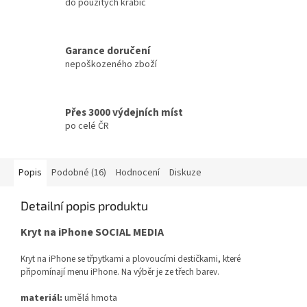
do použitých krabic
Garance doručení
nepoškozeného zboží
Přes 3000 výdejních míst
po celé ČR
Popis
Podobné (16)
Hodnocení
Diskuze
Detailní popis produktu
Kryt na iPhone SOCIAL MEDIA
Kryt na iPhone se třpytkami a plovoucími destičkami, které
připomínají menu iPhone. Na výběr je ze třech barev.
materiál:
umělá hmota