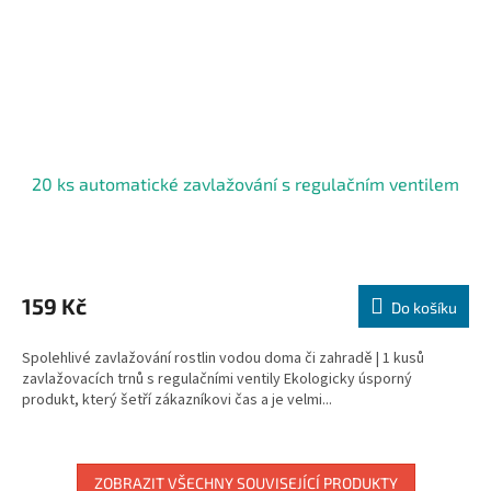
20 ks automatické zavlažování s regulačním ventilem
Průměrné
hodnocení
produktu
159 Kč
Do košíku
je
5,0
Spolehlivé zavlažování rostlin vodou doma či zahradě | 1 kusů
z
zavlažovacích trnů s regulačními ventily Ekologicky úsporný
5
produkt, který šetří zákazníkovi čas a je velmi...
hvězdiček.
ZOBRAZIT VŠECHNY SOUVISEJÍCÍ PRODUKTY