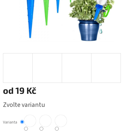
od
19 Kč
Měrná
Zvolte variantu
cena:
Varianta