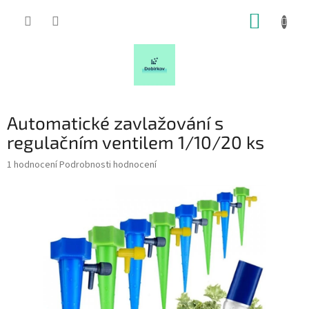
Přejít
NÁKUP
na
obsah
KOŠÍK
Automatické zavlažování s
regulačním ventilem 1/10/20 ks
Průměrné
1 hodnocení
Podrobnosti hodnocení
hodnocení
produktu
je
5,0
z
5
hvězdiček.