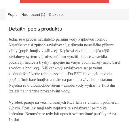
Popis
Hodnocení (1)
Diskuze
Detailní popis produktu
Jedná se o proces neustálého přísunu vody kapkovou formou.
Nejefektivnější způsob zavlažování, z důvodu neustálého přísunu
vláhy (popř. hnojiv v zálivce). Kapková závlaha je nejčastější
závlahový systém v profesionálním využití, kde se zpravidla
používají hadice a trysky napojené na vnější vodní zdroj (např. barel
s vodou a hnojivy). Náš kapkový zavlažovací set je velmi
zjednodušená verze tohoto systému. Do PET lahve nalijte vodu,
popř. přimícháte hnojivo a máte na pár dní o závlahu postaráno.
Nejedná se o dlouhodobé řešení - zásoba vody vydrží na 1-15 dní
(záleží na intenzitě prokapávání vody.
Výrobek pasuje na většinu běžných PET lahví s vnitřním průměrem
2,2 cm. Rostliny mají tedy nepřetržité zavlažování přímo ke
kořenům. Nemusíte se tedy bát opustit své rostlinné parťáky až na
15 dní.