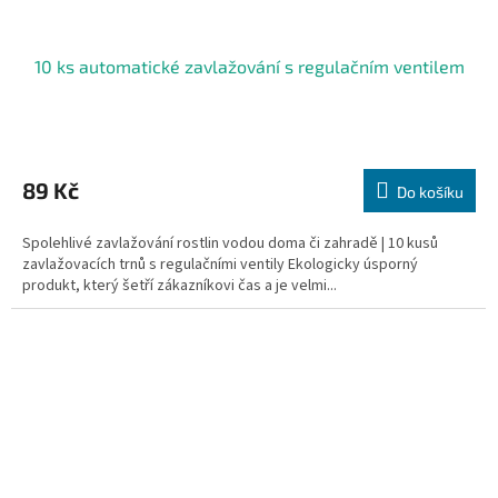
10 ks automatické zavlažování s regulačním ventilem
Průměrné
hodnocení
produktu
89 Kč
Do košíku
je
5,0
Spolehlivé zavlažování rostlin vodou doma či zahradě | 10 kusů
z
zavlažovacích trnů s regulačními ventily Ekologicky úsporný
5
produkt, který šetří zákazníkovi čas a je velmi...
hvězdiček.