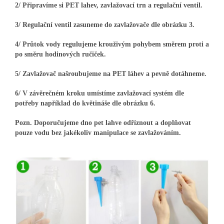
2/ Připravíme si PET lahev, zavlažovací trn a regulační ventil.
3/ Regulační ventil zasuneme do zavlažovače dle obrázku 3.
4/ Průtok vody regulujeme krouživým pohybem směrem proti a
po směru hodinových ručiček.
5/ Zavlažovač našroubujeme na PET láhev a pevně dotáhneme.
6/ V závěrečném kroku umístíme zavlažovací systém dle
potřeby například do květináše dle obrázku 6.
Pozn. Doporučujeme dno pet lahve odříznout a doplňovat
pouze vodu bez jakékoliv manipulace se zavlažováním.