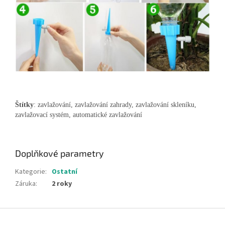
Štítky
: zavlažování, zavlažování zahrady, zavlažování skleníku,
zavlažovací systém, automatické zavlažování
Doplňkové parametry
Kategorie
:
Ostatní
Záruka
:
2 roky
Z
á