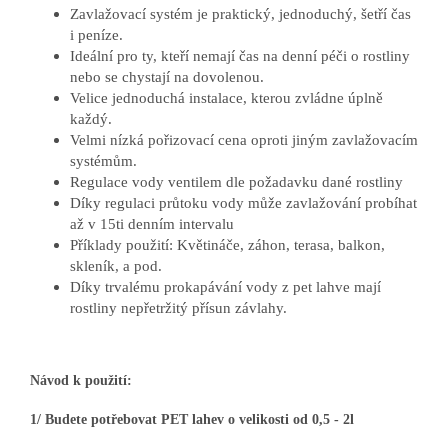
Zavlažovací systém je praktický, jednoduchý, šetří čas
i peníze.
Ideální pro ty, kteří nemají čas na denní péči o rostliny
nebo se chystají na dovolenou.
Velice jednoduchá instalace, kterou zvládne úplně
každý.
Velmi nízká pořizovací cena oproti jiným zavlažovacím
systémům.
Regulace vody ventilem dle požadavku dané rostliny
Díky regulaci průtoku vody může zavlažování probíhat
až v 15ti denním intervalu
Příklady použití: Květináče, záhon, terasa, balkon,
skleník, a pod.
Díky trvalému prokapávání vody z pet lahve mají
rostliny nepřetržitý přísun závlahy.
Návod k použití:
1/ Budete potřebovat PET lahev o velikosti od 0,5 - 2l