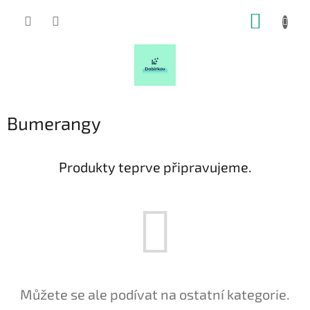
Přejít
NÁKUP
na
obsah
KOŠÍK
Bumerangy
Produkty teprve připravujeme.
Můžete se ale podívat na ostatní kategorie.