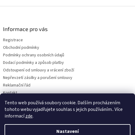
Z
á
p
a
Informace pro vás
t
Registrace
í
Obchodní podmínky
Podmínky ochrany osobních údajů
Dodací podmínky a způsob platby
Odstoupení od smlouvy a vrácení zboží
Nepřevzetí zásilky a porušení smlouvy
Reklamační řád
Kontakt
Napište nám
Tento web používá soubory cookie. Dalším procházením
tohoto webu vyjadřujete souhlas s jejich používáním.. Více
informací
zde
.
Vytvořil Shoptet
Nastavení