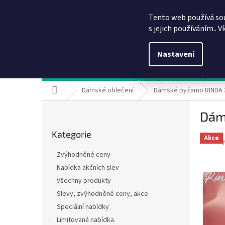
Přejít
info@dobirkov.cz
na
Tento web používá so
obsah
s jejich používáním.. V
Nastavení
Hodnocení obchodu
VÝHODY REGISTRACE
Sl
Domů
Dámské oblečení
Dámské pyžamo RINDA 3
P
Dám
o
Přeskočit
s
Kategorie
kategorie
t
Akce
r
Zvýhodněné ceny
a
Nabídka akčních slev
n
Všechny produkty
n
í
Slevy, zvýhodněné ceny, akce
p
Speciální nabídky
a
Limitovaná nabídka