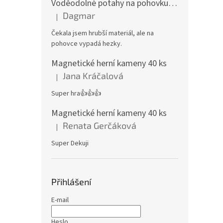
Voděodolné potahy na pohovku se vzorem
Dagmar
|
Hodnocení produktu je 4 z 5 hvězdiček.
Čekala jsem hrubší materiál, ale na
pohovce vypadá hezky.
Magnetické herní kameny 40 ks
Jana Kráčalová
|
Hodnocení produktu je 5 z 5 hvězdiček.
Super hra👍👍👍
Magnetické herní kameny 40 ks
Renata Gerčáková
|
Hodnocení produktu je 5 z 5 hvězdiček.
Super Dekuji
Přihlášení
E-mail
Heslo