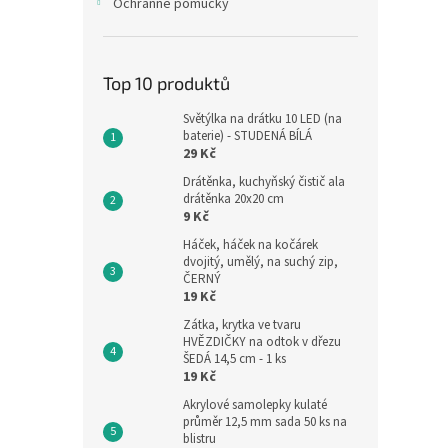
Ochranné pomůcky
Top 10 produktů
Světýlka na drátku 10 LED (na
baterie) - STUDENÁ BÍLÁ
29 Kč
Drátěnka, kuchyňský čistič ala
drátěnka 20x20 cm
9 Kč
Háček, háček na kočárek
dvojitý, umělý, na suchý zip,
ČERNÝ
19 Kč
Zátka, krytka ve tvaru
HVĚZDIČKY na odtok v dřezu
ŠEDÁ 14,5 cm - 1 ks
19 Kč
Akrylové samolepky kulaté
průměr 12,5 mm sada 50 ks na
blistru