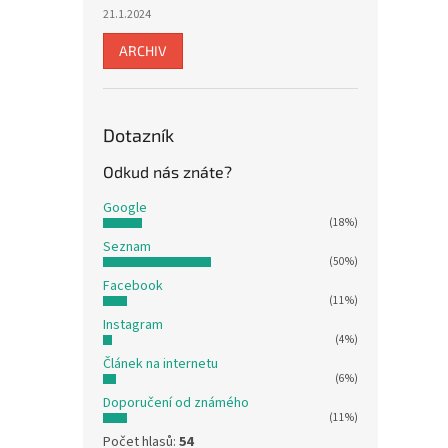
21.1.2024
ARCHIV
Dotazník
Odkud nás znáte?
Google
(18%)
Seznam
(50%)
Facebook
(11%)
Instagram
(4%)
Článek na internetu
(6%)
Doporučení od známého
(11%)
Počet hlasů:
54