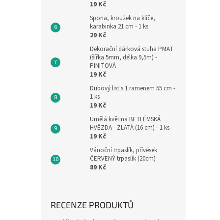
19 Kč
Spona, kroužek na klíče,
karabinka 21 cm - 1 ks
29 Kč
Dekorační dárková stuha PMAT
(šířka 5mm, délka 9,5m) -
PINITOVÁ
19 Kč
Dubový list s 1 ramenem 55 cm -
1 ks
19 Kč
Umělá květina BETLÉMSKÁ
HVĚZDA - ZLATÁ (16 cm) - 1 ks
19 Kč
Vánoční trpaslík, přívěsek
ČERVENÝ trpaslík (20cm)
89 Kč
RECENZE PRODUKTŮ