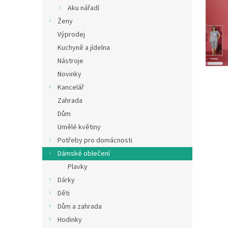
n
Aku nářadí
e
Ženy
l
Výprodej
Kuchyně a jídelna
Nástroje
Novinky
Kancelář
Zahrada
Dům
Umělé květiny
Potřeby pro domácnosti
Dámské oblečení
Plavky
Dárky
Děti
Dům a zahrada
Hodinky