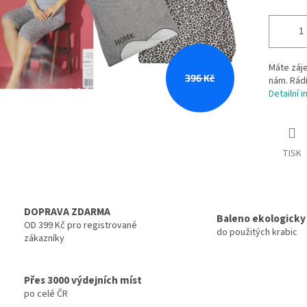
Máte záje
396 Kč
nám. Rádi
Detailní 
TISK
DOPRAVA ZDARMA
Baleno ekologicky
OD 399 Kč pro registrované
do použitých krabic
zákazníky
Přes 3000 výdejních míst
po celé ČR