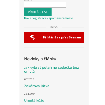
PŘIHLÁSIT SE
Nová registrace
Zapomenuté heslo
nebo
Přihlásit se přes Seznam
Novinky a články
Jak vybrat potah na sedačku bez
omylů
6.7.2026
Žakárová látka
21.1.2024
Umělá kůže