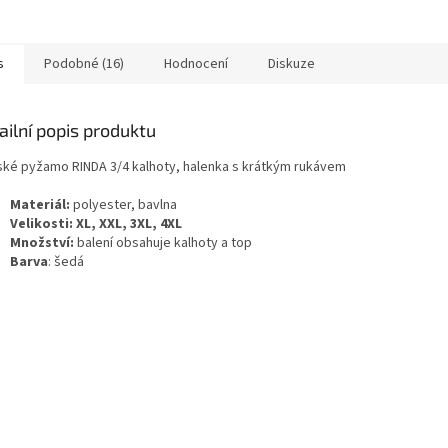
s
Podobné (16)
Hodnocení
Diskuze
ailní popis produktu
ké pyžamo RINDA 3/4 kalhoty, halenka s krátkým rukávem
Materiál:
polyester, bavlna
Velikosti:
XL, XXL, 3XL, 4XL
Množství:
balení obsahuje kalhoty a top
Barva
: šedá