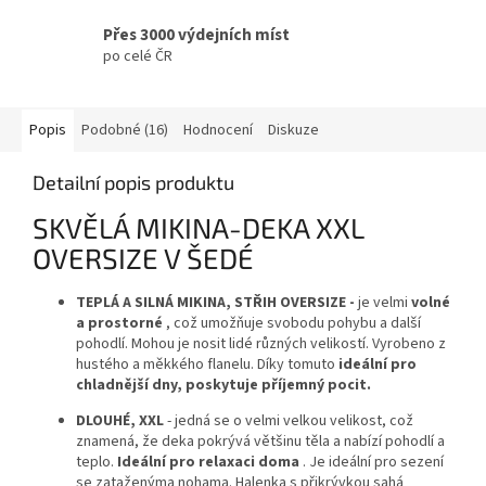
Přes 3000 výdejních míst
po celé ČR
Popis
Podobné (16)
Hodnocení
Diskuze
Detailní popis produktu
SKVĚLÁ MIKINA-DEKA XXL
OVERSIZE V ŠEDÉ
TEPLÁ A SILNÁ MIKINA, STŘIH OVERSIZE -
je velmi
volné
a prostorné
, což umožňuje svobodu pohybu a další
pohodlí. Mohou je nosit lidé různých velikostí. Vyrobeno z
hustého a měkkého flanelu. Díky tomuto
ideální pro
chladnější dny, poskytuje příjemný pocit.
DLOUHÉ, XXL
- jedná se o velmi velkou velikost, což
znamená, že deka pokrývá většinu těla a nabízí pohodlí a
teplo.
Ideální pro relaxaci doma
. Je ideální pro sezení
se zataženýma nohama. Halenka s přikrývkou sahá