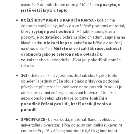
minimálně do půli stehen nebo ještě níž, hm
poskytuje
ještě větší krytí a teplo
.
KOŽEŠINOVÝ KABÁT S KAPUCÍ A KAPSA -
kožich má
zespodu nadýchaný, měkký a kožešině podobný materiál,
který
zvyšuje pocit pohodlí
. Má také kapuci, která
poskytuje dodatečnou ochranu před chladem, zejména na
hlavě a krku.
Klokaní kapsa
umístěn na břiše a otevřený
na obou stranách.
Můžete si v ní zahřát ruce, schovat
drobnosti jako je telefon nebo ovladač k
televizi
nebo si jednoduše užívat její pohodlí při domácí
relaxaci.
2v1 -
deka a mikina v jednom. Jednak slouží jako teplé
oblečení a jednak může sloužit jako přikrývka podobná
přikrývce při sezení na pohovce nebo posteli. Produkt je
ideální pro zimní večery, sledování televize, čtení knih
nebo domácí relax. Zkrátka je to tohle
funkční a
pohodlné řešení pro lidi, kteří oceňují teplo a
pohodlí
.
SPECIFIKACE -
barva: šedá; materiál: flanel; velikost:
univerzální / oversize; šířka dole: 80 cm; délka rukávu: 74
cm; rozměry: 95 x 80 cm; hmotnost: 0,67 kg; hmotnost