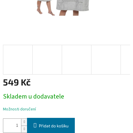
549 Kč
Měrná
Skladem u dodavatele
cena:
Možnosti doručení
Přidat do košíku