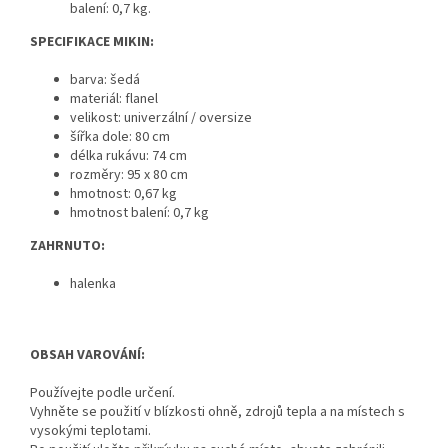
balení: 0,7 kg.
SPECIFIKACE MIKIN:
barva: šedá
materiál: flanel
velikost: univerzální / oversize
šířka dole: 80 cm
délka rukávu: 74 cm
rozměry: 95 x 80 cm
hmotnost: 0,67 kg
hmotnost balení: 0,7 kg
ZAHRNUTO:
halenka
OBSAH VAROVÁNÍ:
Používejte podle určení.
Vyhněte se použití v blízkosti ohně, zdrojů tepla a na místech s
vysokými teplotami.