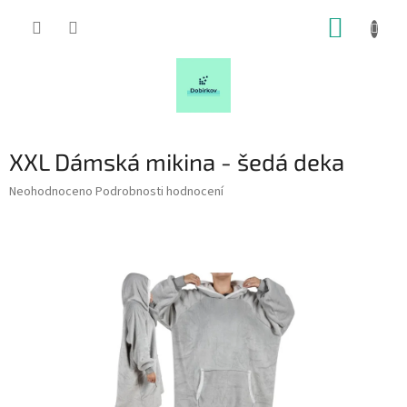
Přejít
NÁKUP
na
obsah
KOŠÍK
XXL Dámská mikina - šedá deka
Průměrné
Neohodnoceno
Podrobnosti hodnocení
hodnocení
produktu
je
0,0
z
5
hvězdiček.