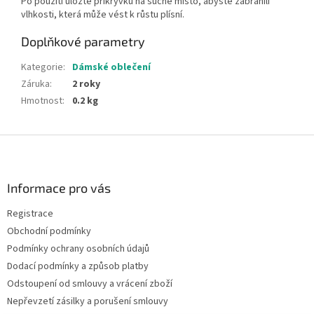
Po použití uložte přikrývku na suché místo, abyste zabránili
vlhkosti, která může vést k růstu plísní.
Doplňkové parametry
Kategorie
:
Dámské oblečení
Záruka
:
2 roky
Hmotnost
:
0.2 kg
Z
á
p
a
Informace pro vás
t
Registrace
í
Obchodní podmínky
Podmínky ochrany osobních údajů
Dodací podmínky a způsob platby
Odstoupení od smlouvy a vrácení zboží
Nepřevzetí zásilky a porušení smlouvy