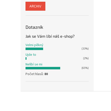
ARCHIV
Dotazník
Jak se Vám líbí náš e-shop?
Velmi pěkný
(33%)
Ujde to
(2%)
Nelíbí se mi
(65%)
Počet hlasů:
80
Z
á
p
a