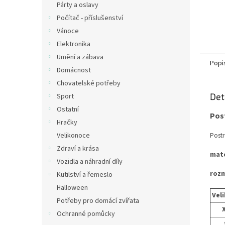
Párty a oslavy
Počítač - příslušenství
Vánoce
Elektronika
Umění a zábava
Popi
Domácnost
Chovatelské potřeby
Det
Sport
Ostatní
Pos
Hračky
Postr
Velikonoce
Zdraví a krása
mate
Vozidla a náhradní díly
rozm
Kutilství a řemeslo
Halloween
Vel
Potřeby pro domácí zvířata
Ochranné pomůcky