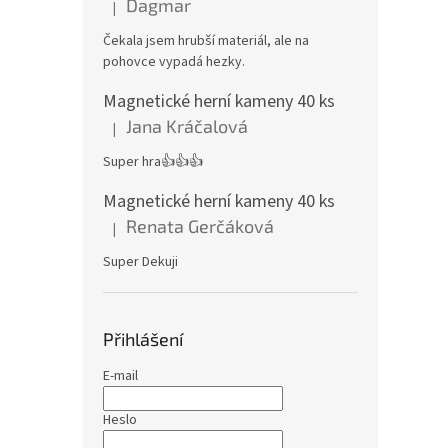
Dagmar
|
Hodnocení produktu je 4 z 5 hvězdiček.
Čekala jsem hrubší materiál, ale na
pohovce vypadá hezky.
Magnetické herní kameny 40 ks
Jana Kráčalová
|
Hodnocení produktu je 5 z 5 hvězdiček.
Super hra👍👍👍
Magnetické herní kameny 40 ks
Renata Gerčáková
|
Hodnocení produktu je 5 z 5 hvězdiček.
Super Dekuji
Přihlášení
E-mail
Heslo