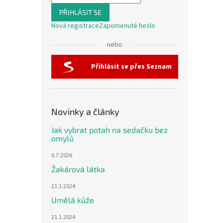
PŘIHLÁSIT SE
Nová registrace
Zapomenuté heslo
nebo
Přihlásit se přes Seznam
Novinky a články
Jak vybrat potah na sedačku bez
omylů
6.7.2026
Žakárová látka
21.1.2024
Umělá kůže
21.1.2024