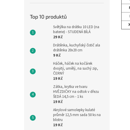
Top 10 produktů
Světýlka na drátku 10 LED (na
baterie) - STUDENÁ BÍLÁ
29 Kč
Drátěnka, kuchyňský čistič ala
drátěnka 20x20 cm
9 Kč
Háček, háček na kočárek
dvojitý, umělý, na suchý zip,
ČERNÝ
19 Kč
Zátka, krytka ve tvaru
HVĚZDIČKY na odtok v dřezu
ŠEDÁ 14,5 cm - 1 ks
19 Kč
Akrylové samolepky kulaté
průměr 12,5 mm sada 50 ks na
blistru
19 Kč