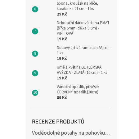
Spona, kroužek na klíče,
karabinka 21 cm - 1 ks
29 Kč
Dekorační dárková stuha PMAT
(šířka 5mm, délka 9,5m) -
PINITOVÁ
19 Kč
Dubový list s 1 ramenem 55 cm -
1 ks
19 Kč
Umělá květina BETLÉMSKÁ
HVĚZDA - ZLATÁ (16 cm) - 1 ks
19 Kč
Vánoční trpaslík, přívěsek
ČERVENÝ trpaslík (20cm)
89 Kč
RECENZE PRODUKTŮ
Voděodolné potahy na pohovku se vzorem