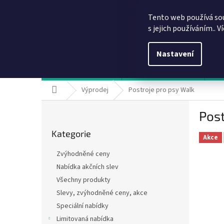
Přejít
info@dobirkov.cz
na
Tento web používá so
obsah
s jejich používáním.. V
Nastavení
Hodnocení obchodu
VÝHODY REGISTRACE
Sl
Domů
Výprodej
Postroje pro psy Walk
P
Post
o
Přeskočit
s
Kategorie
kategorie
t
Akce
r
Zvýhodněné ceny
a
Nabídka akčních slev
n
Všechny produkty
n
í
Slevy, zvýhodněné ceny, akce
p
Speciální nabídky
a
Limitovaná nabídka