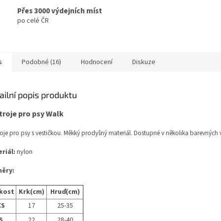
Přes 3000 výdejních míst
po celé ČR
s
Podobné (16)
Hodnocení
Diskuze
ailní popis produktu
troje pro psy Walk
oje pro psy s vestičkou. Měkký prodyšný materiál. Dostupné v několika barevných 
riál:
nylon
ěry:
ikost
Krk(cm)
Hruď(cm)
XS
17
25-35
S
22
28-40