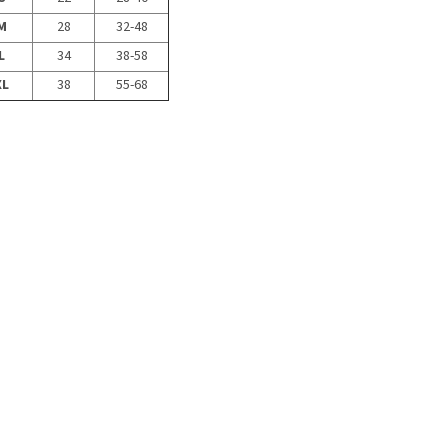
M
28
32-48
L
34
38-58
XL
38
55-68