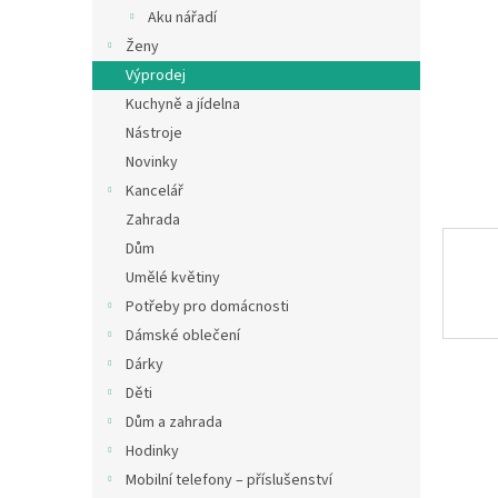
n
Aku nářadí
e
Ženy
l
Výprodej
Kuchyně a jídelna
Nástroje
Novinky
Kancelář
Zahrada
Dům
Umělé květiny
Potřeby pro domácnosti
Dámské oblečení
Dárky
Děti
Dům a zahrada
Hodinky
Mobilní telefony – příslušenství