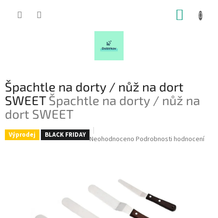
Přejít
NÁKUP
na
obsah
KOŠÍK
Špachtle na dorty / nůž na dort
SWEET
Špachtle na dorty / nůž na
dort SWEET
Výprodej
BLACK FRIDAY
Průměrné
Neohodnoceno
Podrobnosti hodnocení
hodnocení
produktu
je
0,0
z
5
hvězdiček.