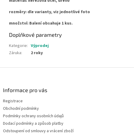
materiál: nerezová ocel, dřevo
rozměry: dle varianty, viz jednotlivé foto
množství: Balení obsahuje 1 kus.
Doplňkové parametry
Kategorie
:
Výprodej
Záruka
:
2 roky
Z
á
p
a
Informace pro vás
t
Registrace
í
Obchodní podmínky
Podmínky ochrany osobních údajů
Dodací podmínky a způsob platby
Odstoupení od smlouvy a vrácení zboží