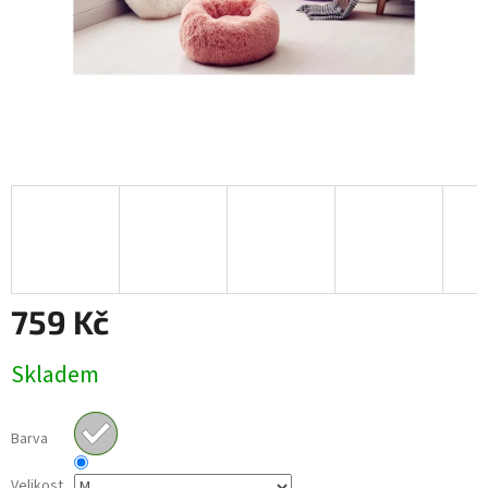
759 Kč
Měrná
Skladem
cena:
Barva
Velikost