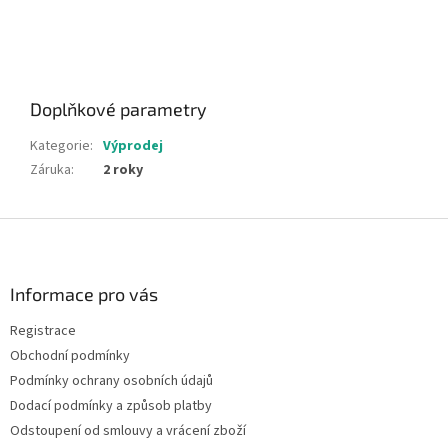
Doplňkové parametry
Kategorie
:
Výprodej
Záruka
:
2 roky
Z
á
p
a
Informace pro vás
t
Registrace
í
Obchodní podmínky
Podmínky ochrany osobních údajů
Dodací podmínky a způsob platby
Odstoupení od smlouvy a vrácení zboží