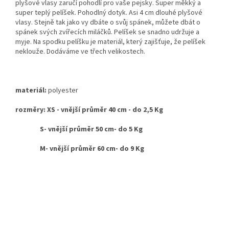
plyšové vlasy zaručí pohodlí pro vaše pejsky. Super měkký a
super teplý pelíšek. Pohodlný dotyk. Asi 4 cm dlouhé plyšové
vlasy. Stejně tak jako vy dbáte o svůj spánek, můžete dbát o
spánek svých zvířecích miláčků. Pelíšek se snadno udržuje a
myje. Na spodku pelíšku je materiál, který zajišťuje, že pelíšek
neklouže. Dodáváme ve třech velikostech.
materiál:
polyester
rozměry: XS - vnější průměr 40 cm - do 2,5 Kg
S- vnější průměr 50 cm- do 5 Kg
M- vnější průměr 60 cm- do 9 Kg