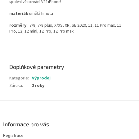
spolehlivě ochrání Váš iPhone!
materiál:
umělá hmota
rozměry:
7/8, 7/8 plus, X/XS, XR, SE 2020, 11, 11 Pro max, 11
Pro, 12, 12 mini, 12 Pro, 12 Pro max
Doplňkové parametry
Kategorie
:
Výprodej
Záruka
:
2 roky
Z
á
p
a
Informace pro vás
t
Registrace
í