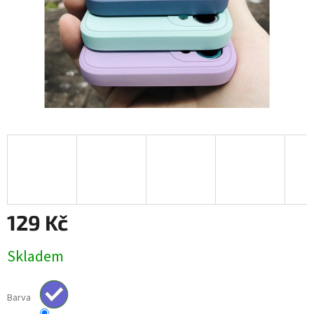
129 Kč
Měrná
Skladem
cena:
Barva