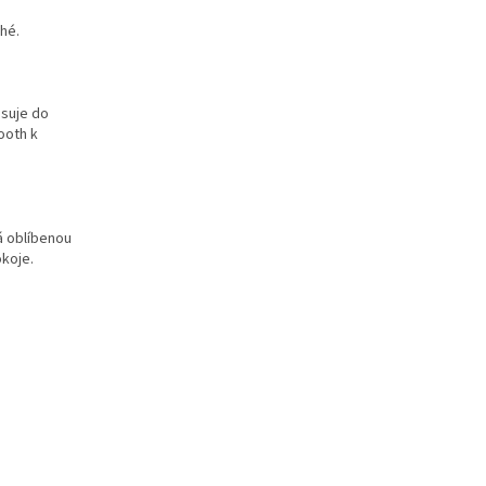
hé.
asuje do
ooth k
á oblíbenou
okoje.