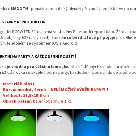
unkce SMOOTH
- pomalý automatický plynulý přechod z jedné barvy do dru
VESTAVNÝ REPRODUKTOR
ligentní RGBW LED žárovka má vestavěný Bluetooth reproduktor. Žárovka p
cké objímky E27 (silný závit). Zařízení
se bezdrátově připojuje
přes Bluet
rým telefonům se systémem iOS a Android.
EKTNÍ NA PARTY A KAŽDODENNÍ POUŽITÍ
vka
je vhodná pro většinu lamp
, lustrů a nástěnných svítidel, protože m
i E27. Žárovka se skvěle hodí na párty, každodenní použití i do dětského p
Materiál: plast
Barva: modrá, černá - NENÍ MOŽNÝ VÝBĚR BARVY!!!
Velikost: 16,5x10,5 cm
Obsah balení:
balení obsahuje 1
ks