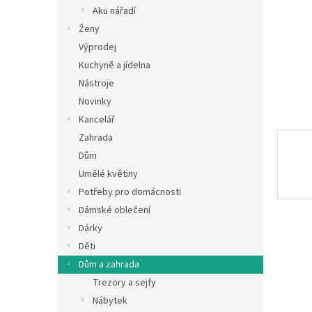
n
Aku nářadí
e
Ženy
l
Výprodej
Kuchyně a jídelna
Nástroje
Novinky
Kancelář
Zahrada
Dům
Umělé květiny
Potřeby pro domácnosti
Dámské oblečení
Dárky
Děti
Dům a zahrada
Trezory a sejfy
Nábytek