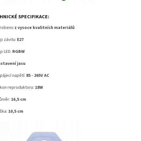
HNICKÉ SPECIFIKACE:
yrobeno
z vysoce kvalitních materiálů
p závitu:
E27
p LED:
RGBW
stavení jasu
pájecí napětí:
85 - 265V AC
kon reproduktoru:
18W
ůměr:
16,5 cm
ška:
10,5 cm