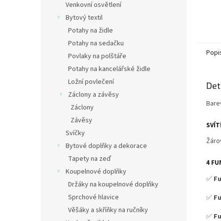
Venkovní osvětlení
Bytový textil
Potahy na židle
Potahy na sedačku
Popi
Povlaky na polštáře
Potahy na kancelářské židle
Ložní povlečení
Det
Záclony a závěsy
Bare
Záclony
Závěsy
SVÍT
Svíčky
Žáro
Bytové doplňky a dekorace
Tapety na zeď
4 FU
Koupelnové doplňky
✅
Fu
Držáky na koupelnové doplňky
Sprchové hlavice
✅
F
Věšáky a skříňky na ručníky
✅
Fu