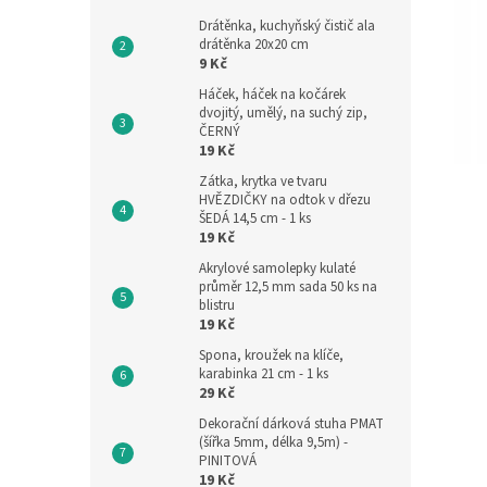
Drátěnka, kuchyňský čistič ala
drátěnka 20x20 cm
9 Kč
Háček, háček na kočárek
dvojitý, umělý, na suchý zip,
ČERNÝ
19 Kč
Zátka, krytka ve tvaru
HVĚZDIČKY na odtok v dřezu
ŠEDÁ 14,5 cm - 1 ks
19 Kč
Akrylové samolepky kulaté
průměr 12,5 mm sada 50 ks na
blistru
19 Kč
Spona, kroužek na klíče,
karabinka 21 cm - 1 ks
29 Kč
Dekorační dárková stuha PMAT
(šířka 5mm, délka 9,5m) -
PINITOVÁ
19 Kč