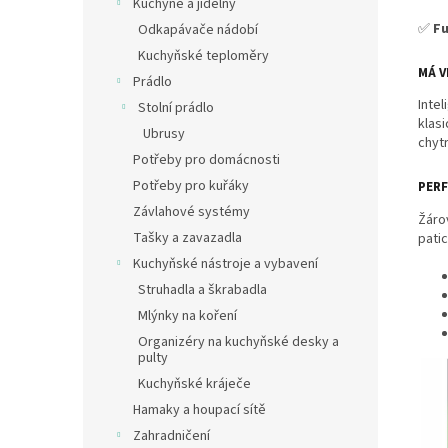
Kuchyně a jídelny
✅
F
Odkapávače nádobí
Kuchyňské teploměry
MÁ 
Prádlo
Inte
Stolní prádlo
klasi
Ubrusy
chyt
Potřeby pro domácnosti
Potřeby pro kuřáky
PERF
Závlahové systémy
Žáro
Tašky a zavazadla
patic
Kuchyňské nástroje a vybavení
Struhadla a škrabadla
Mlýnky na koření
Organizéry na kuchyňské desky a
pulty
Kuchyňské kráječe
Hamaky a houpací sítě
Zahradničení