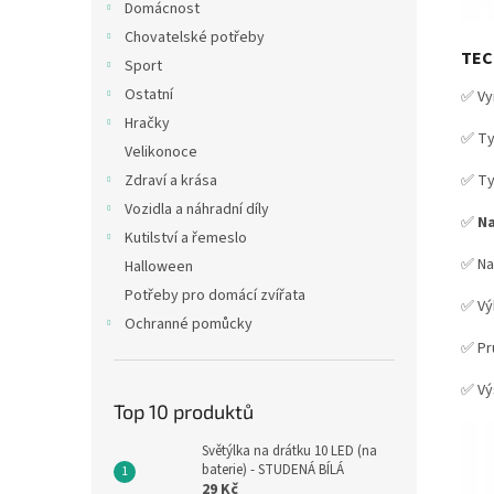
Domácnost
Chovatelské potřeby
TEC
Sport
Ostatní
✅ V
Hračky
✅ Ty
Velikonoce
✅ Ty
Zdraví a krása
Vozidla a náhradní díly
✅
Na
Kutilství a řemeslo
✅ Na
Halloween
Potřeby pro domácí zvířata
✅ Vý
Ochranné pomůcky
✅ Pr
✅ Vý
Top 10 produktů
Světýlka na drátku 10 LED (na
baterie) - STUDENÁ BÍLÁ
29 Kč