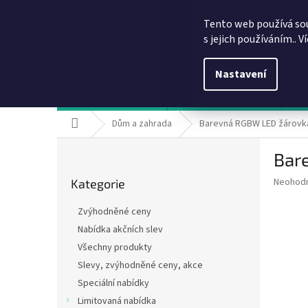
Přejít
info@dobirkov.cz
na
Tento web používá so
obsah
s jejich používáním.. V
Nastavení
Hodnocení obchodu
VÝHODY REGISTRACE
Sl
Domů
Dům a zahrada
Barevná RGBW LED žárovka
P
Bar
o
Přeskočit
s
Průměr
Neohod
Kategorie
kategorie
t
hodnoce
r
produkt
Zvýhodněné ceny
a
je
Nabídka akčních slev
0,0
n
z
Všechny produkty
n
5
í
Slevy, zvýhodněné ceny, akce
hvězdič
p
Speciální nabídky
a
Limitovaná nabídka