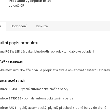
Přes 3000 výdejních míst
po celé ČR
s
Hodnocení
Diskuze
ailní popis produktu
vná RGBW LED žárovka, bluetooth reproduktor, dálkové ovládání
Í AŽ 13 BARVAMI
vka mezi nimi dokáže plynule přepínat a trvale osvětlovat některou z barev
NKCE OSVĚTLENÍ:
nkce FLASH
- rychlá automatická změna barvy
unkce STROBE
- pomalá automatická změna barvy
nkce FADE
- rychlý automatický, plynulý přechod z jedné barvy do druhé