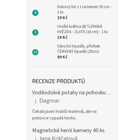
Dubový list s 1 ramenem 55 cm -
1 ks
19 Kč
Umělá květina BETLÉMSKÁ
HVĚZDA - ZLATÁ (16 cm) - 1 ks
19 Kč
Vánoční trpaslík, přívěsek
ČERVENÝ trpaslík (20cm)
89 Kč
RECENZE PRODUKTŮ
Voděodolné potahy na pohovku se vzorem
Dagmar
|
Hodnocení produktu je 4 z 5 hvězdiček.
Čekala jsem hrubší materiál, ale na
pohovce vypadá hezky.
Magnetické herní kameny 40 ks
Jana Kráčalová
|