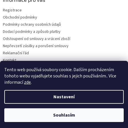
t
Registrace
í
Obchodní podmínky
Podmínky ochrany osobních údajů
Dodací podmínky a způsob platby
Odstoupení od smlouvy a vrácení zboží
Nepřevzetí zásilky a porušení smlouvy
Reklamační řád
Kontakt
Napište nám
Tento web používá soubory cookie. Dalším procházením
tohoto webu vyjadřujete souhlas s jejich používáním.. Více
informací
zde
.
Vytvořil Shoptet
Nastavení
Copyright 2026
Dobirkov.cz
. Všechna práva vyhrazena.
Upravit
Souhlasím
nastavení cookies