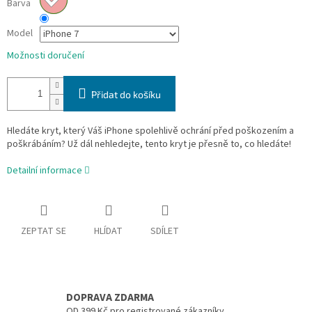
Barva
Model
Možnosti doručení
Přidat do košíku
Hledáte kryt, který Váš iPhone spolehlivě ochrání před poškozením a
poškrábáním? Už dál nehledejte, tento kryt je přesně to, co hledáte!
Detailní informace
ZEPTAT SE
HLÍDAT
SDÍLET
DOPRAVA ZDARMA
OD 399 Kč pro registrované zákazníky