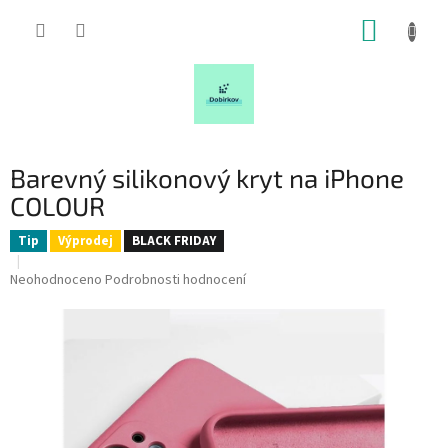
Přejít
NÁKUP
na
obsah
KOŠÍK
Barevný silikonový kryt na iPhone
COLOUR
Tip
Výprodej
BLACK FRIDAY
Průměrné
Neohodnoceno
Podrobnosti hodnocení
hodnocení
produktu
je
0,0
z
5
hvězdiček.