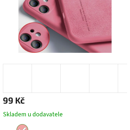
99 Kč
Měrná
Skladem u dodavatele
cena: