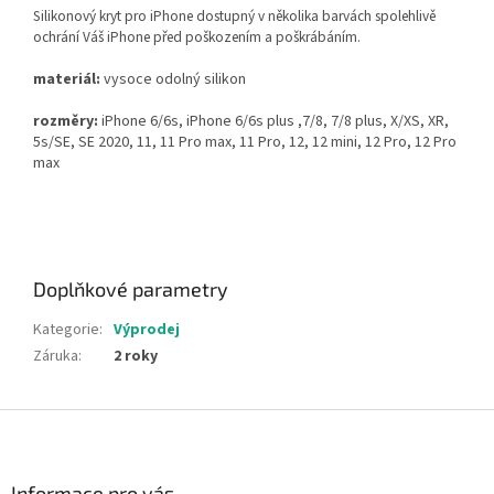
Silikonový kryt pro iPhone dostupný v několika barvách spolehlivě
ochrání Váš iPhone před poškozením a poškrábáním.
materiál:
vysoce odolný silikon
rozměry:
iPhone 6/6s, iPhone 6/6s plus ,7/8, 7/8 plus, X/XS, XR,
5s/SE, SE 2020, 11, 11 Pro max, 11 Pro, 12, 12 mini, 12 Pro, 12 Pro
max
Doplňkové parametry
Kategorie
:
Výprodej
Záruka
:
2 roky
Z
á
p
a
Informace pro vás