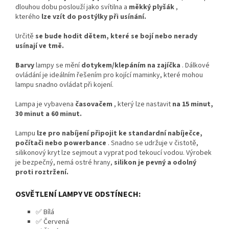
dlouhou dobu poslouží jako svítilna a
měkký plyšák
,
kterého
lze vzít do postýlky při usínání.
Určitě
se bude hodit dětem, které se bojí nebo nerady
usínají ve tmě.
Barvy
lampy se mění
dotykem/klepáním na zajíčka
. Dálkové
ovládání je ideálním řešením pro kojící maminky, které mohou
lampu snadno ovládat při kojení.
Lampa je vybavena
časovačem
, který lze nastavit
na 15 minut,
30 minut a 60 minut.
Lampu
lze pro nabíjení připojit ke standardní nabíječce,
počítači nebo powerbance
. Snadno se udržuje v čistotě,
silikonový kryt lze sejmout a vyprat pod tekoucí vodou. Výrobek
je bezpečný, nemá ostré hrany,
silikon je pevný a odolný
proti roztržení.
OSVĚTLENÍ LAMPY VE ODSTÍNECH:
✅ Bílá
✅ Červená