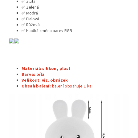
✅ Žlutá
✅ Zelená
✅ Modrá
✅ Fialová
✅ Růžová
✅ Hladká změna barev RGB
Materiál: silikon, plast
Barva: bílá
Velikost: viz. obrázek
Obsah balení:
balení obsahuje 1
ks