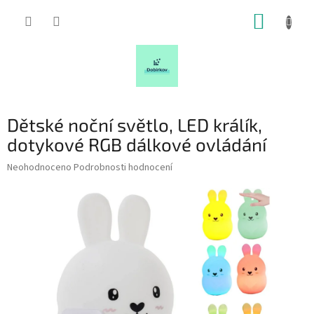
Přejít
NÁKUP
na
obsah
KOŠÍK
Dětské noční světlo, LED králík,
dotykové RGB dálkové ovládání
Průměrné
Neohodnoceno
Podrobnosti hodnocení
hodnocení
produktu
je
0,0
z
5
hvězdiček.