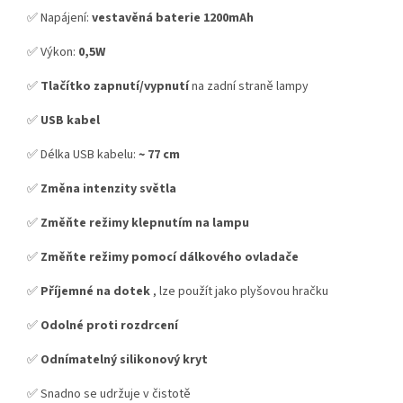
✅ Napájení:
vestavěná baterie 1200mAh
✅ Výkon:
0,5W
✅
Tlačítko zapnutí/vypnutí
na zadní straně lampy
✅
USB kabel
✅ Délka USB kabelu:
~ 77 cm
✅
Změna intenzity světla
✅
Změňte režimy klepnutím na lampu
✅
Změňte režimy pomocí dálkového ovladače
✅
Příjemné na dotek
, lze použít jako plyšovou hračku
✅
Odolné proti rozdrcení
✅
Odnímatelný silikonový kryt
✅ Snadno se udržuje v čistotě