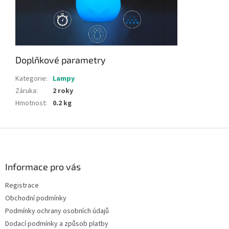
Doplňkové parametry
Kategorie
:
Lampy
Záruka
:
2 roky
Hmotnost
:
0.2 kg
Z
á
p
a
Informace pro vás
t
Registrace
í
Obchodní podmínky
Podmínky ochrany osobních údajů
Dodací podmínky a způsob platby