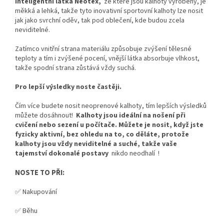
Inteligentní látka Neotex,
ze které jsou kalhoty vyrobeny, je
měkká a lehká, takže tyto inovativní sportovní kalhoty lze nosit
jak jako svrchní oděv, tak pod oblečení, kde budou zcela
neviditelné.
Zatímco vnitřní strana materiálu způsobuje zvýšení tělesné
teploty a tím i zvýšené pocení, vnější látka absorbuje vlhkost,
takže spodní strana zůstává vždy suchá.
Pro lepší výsledky noste častěji.
Čím více budete nosit neoprenové kalhoty, tím lepších výsledků
můžete dosáhnout!
Kalhoty jsou ideální na nošení při
cvičení nebo sezení u počítače. Můžete je nosit, když jste
fyzicky aktivní, bez ohledu na to, co děláte, protože
kalhoty jsou vždy neviditelné a suché, takže
vaše
tajemství dokonalé postavy
nikdo neodhalí !
NOSTE TO PŘI:
✅ Nakupování
✅ Běhu