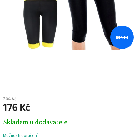
204 Kč
204 Kč
176 Kč
Měrná
Skladem u dodavatele
cena:
Možnosti doručení