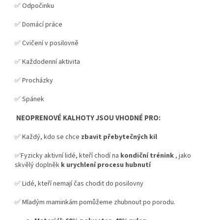
✅ Odpočinku
✅ Domácí práce
✅ Cvičení v posilovně
✅ Každodenní aktivita
✅ Procházky
✅ Spánek
NEOPRENOVÉ KALHOTY JSOU VHODNÉ PRO:
✅ Každý, kdo se chce
zbavit přebytečných kil
✅Fyzicky aktivní lidé, kteří chodí na
kondiční trénink
, jako
skvělý doplněk
k urychlení procesu hubnutí
✅ Lidé, kteří nemají čas chodit do posilovny
✅ Mladým maminkám pomůžeme zhubnout po porodu.