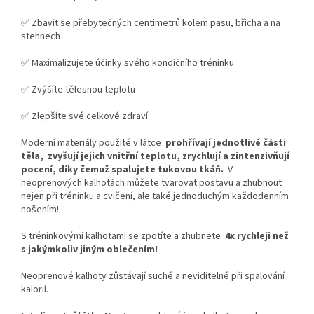
✅ Zbavit se přebytečných centimetrů kolem pasu, břicha a na
stehnech
✅ Maximalizujete účinky svého kondičního tréninku
✅ Zvýšíte tělesnou teplotu
✅ Zlepšíte své celkové zdraví
Moderní materiály použité v látce
prohřívají jednotlivé části
těla,
zvyšují jejich vnitřní teplotu, zrychlují a zintenzivňují
pocení, díky čemuž spalujete tukovou tkáň.
V
neoprenových kalhotách můžete tvarovat postavu a zhubnout
nejen při tréninku a cvičení, ale také jednoduchým každodenním
nošením!
S tréninkovými kalhotami se zpotíte a zhubnete
4x rychleji než
s jakýmkoliv jiným oblečením!
Neoprenové kalhoty zůstávají suché a neviditelné při spalování
kalorií.