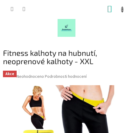
Přejít
NÁKUP
na
obsah
KOŠÍK
Fitness kalhoty na hubnutí,
neoprenové kalhoty - XXL
Akce
Průměrné
Neohodnoceno
Podrobnosti hodnocení
hodnocení
produktu
je
0,0
z
5
hvězdiček.