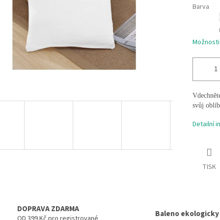
Barva
Možnosti
Vdechněte
svůj oblí
Detailní 
TISK
DOPRAVA ZDARMA
Baleno ekologicky
OD 399 Kč pro registrované