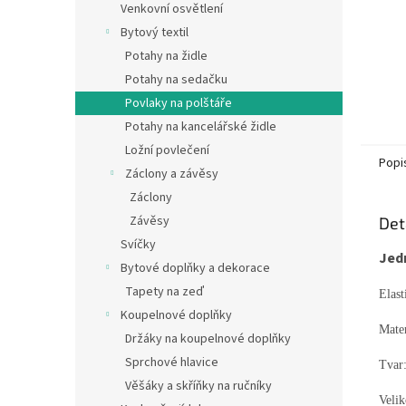
Venkovní osvětlení
Bytový textil
Potahy na židle
Potahy na sedačku
Povlaky na polštáře
Potahy na kancelářské židle
Ložní povlečení
Popi
Záclony a závěsy
Záclony
Závěsy
Det
Svíčky
Jed
Bytové doplňky a dekorace
Tapety na zeď
Elast
Koupelnové doplňky
Mater
Držáky na koupelnové doplňky
Sprchové hlavice
Tvar
Věšáky a skříňky na ručníky
Velik