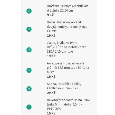
Drátěnka, kuchyňský čistič ala
drátěnka 20x20 cm
9 Kč
Háček, háček na kočárek
dvojitý, umělý, na suchý zip,
ČERNÝ
19 Kč
Zátka, krytka ve tvaru
HVĚZDIČKY na odtok v dřezu
ŠEDÁ 14,5 cm - 1 ks
19 Kč
Akrylové samolepky kulaté
průměr 12,5 mm sada 50 ks na
blistru
19 Kč
Spona, kroužek na klíče,
karabinka 21 cm - 1 ks
29 Kč
Dekorační dárková stuha PMAT
(šířka 5mm, délka 9,5m) -
PINITOVÁ
19 Kč