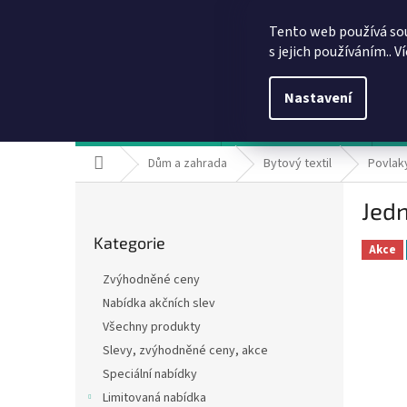
Přejít
info@dobirkov.cz
na
Tento web používá so
obsah
s jejich používáním.. V
Nastavení
Hodnocení obchodu
VÝHODY REGISTRACE
Sl
Domů
Dům a zahrada
Bytový textil
Povlak
P
Jed
o
Přeskočit
s
Kategorie
kategorie
t
Akce
r
Zvýhodněné ceny
a
Nabídka akčních slev
n
Všechny produkty
n
í
Slevy, zvýhodněné ceny, akce
p
Speciální nabídky
a
Limitovaná nabídka