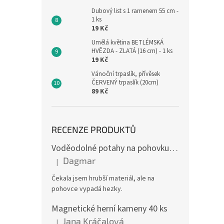
Dubový list s 1 ramenem 55 cm -
1 ks
19 Kč
Umělá květina BETLÉMSKÁ
HVĚZDA - ZLATÁ (16 cm) - 1 ks
19 Kč
Vánoční trpaslík, přívěsek
ČERVENÝ trpaslík (20cm)
89 Kč
RECENZE PRODUKTŮ
Voděodolné potahy na pohovku se vzorem
Dagmar
|
Hodnocení produktu je 4 z 5 hvězdiček.
Čekala jsem hrubší materiál, ale na
pohovce vypadá hezky.
Magnetické herní kameny 40 ks
Jana Kráčalová
|