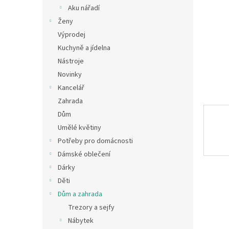
n
Aku nářadí
e
Ženy
l
Výprodej
Kuchyně a jídelna
Nástroje
Novinky
Kancelář
Zahrada
Dům
Umělé květiny
Potřeby pro domácnosti
Dámské oblečení
Dárky
Děti
Dům a zahrada
Trezory a sejfy
Nábytek