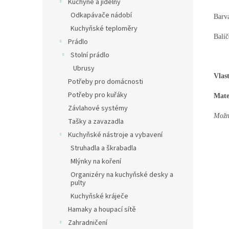
Kuchyně a jídelny
Odkapávače nádobí
Barva
Kuchyňské teploměry
Balíč
Prádlo
Stolní prádlo
Ubrusy
Vlast
Potřeby pro domácnosti
Potřeby pro kuřáky
Mate
Závlahové systémy
Možno
Tašky a zavazadla
Kuchyňské nástroje a vybavení
Struhadla a škrabadla
Mlýnky na koření
Organizéry na kuchyňské desky a
pulty
Kuchyňské kráječe
Hamaky a houpací sítě
Zahradničení