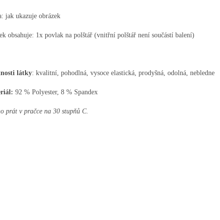
: jak ukazuje obrázek
ek obsahuje:
1x povlak na polštář (vnitřní polštář není součástí balení)
nosti látky
: kvalitní, pohodlná, vysoce elastická, prodyšná, odolná, nebledne
riál:
92 % Polyester, 8 % Spandex
 prát v pračce na 30 stupňů C.