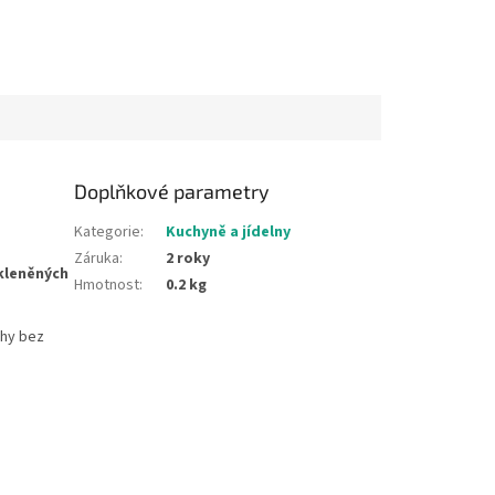
Doplňkové parametry
Kategorie
:
Kuchyně a jídelny
Záruka
:
2 roky
skleněných
Hmotnost
:
0.2 kg
chy bez