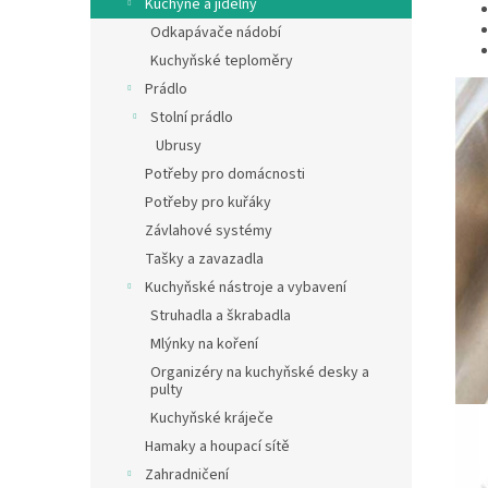
Kuchyně a jídelny
Odkapávače nádobí
Kuchyňské teploměry
Prádlo
Stolní prádlo
Ubrusy
Potřeby pro domácnosti
Potřeby pro kuřáky
Závlahové systémy
Tašky a zavazadla
Kuchyňské nástroje a vybavení
Struhadla a škrabadla
Mlýnky na koření
Organizéry na kuchyňské desky a
pulty
Kuchyňské kráječe
Hamaky a houpací sítě
Zahradničení