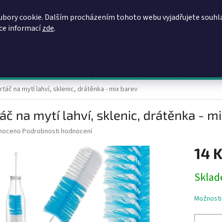
REGISTRACE
OBCHODNÍ PODMÍNKY
PODMÍNKY OCHRANY OSOBN
ubory cookie. Dalším procházením tohoto webu vyjadřujete souhl
íce informací
zde
.
HLEDAT
evy, zvýhodněné ceny, akce
Výprodej
Novinky
Napište 
rtáč na mytí lahví, sklenic, drátěnka - mix barev
áč na mytí lahví, sklenic, drátěnka - m
né
noceno
Podrobnosti hodnocení
ní
14 
u
Měrná
Skla
cena:
ek.
Možnosti