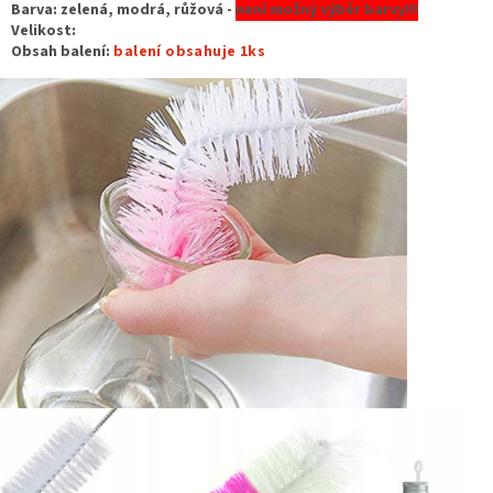
Barva: zelená, modrá, růžová -
není možný výběr barvy!!!
Velikost:
Obsah balení:
balení obsahuje 1ks