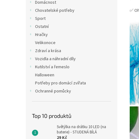
Domácnost
✅ Oh
Chovatelské potřeby
Sport
Ostatní
Hračky
Velikonoce
Zdraví a krása
Vozidla a náhradní díly
Kutilství a řemeslo
Halloween
Potřeby pro domácí zvířata
Ochranné pomůcky
Top 10 produktů
Světýlka na drátku 10 LED (na
baterie) - STUDENÁ BÍLÁ
29 Kč