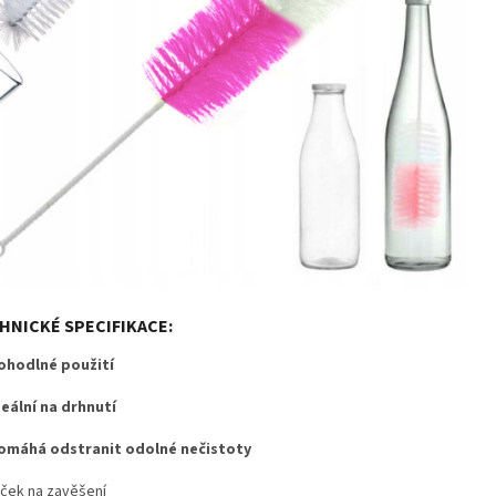
HNICKÉ SPECIFIKACE:
ohodlné použití
deální na drhnutí
omáhá odstranit odolné nečistoty
ček na zavěšení