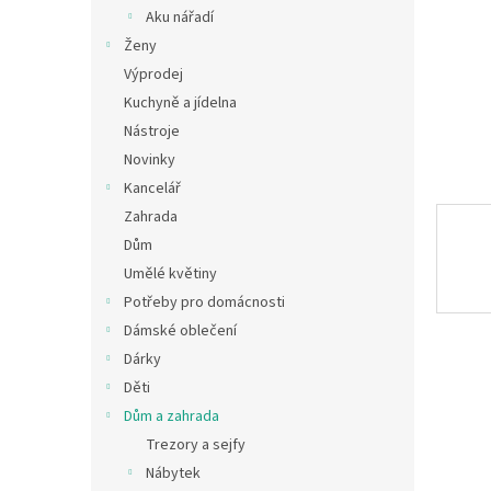
n
Aku nářadí
e
Ženy
l
Výprodej
Kuchyně a jídelna
Nástroje
Novinky
Kancelář
Zahrada
Dům
Umělé květiny
Potřeby pro domácnosti
Dámské oblečení
Dárky
Děti
Dům a zahrada
Trezory a sejfy
Nábytek