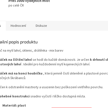
Přes 3000 výdejních míst
po celé ČR
s
Hodnocení
Diskuze
ailní popis produktu
č na mytí lahví, sklenic, drátěnka - mix barev
áček na čištění lahví
se hodí do každé domácnosti. Je určen
k drhnutí 
astových lahví
. Ideální pro každodenní mytí kojeneckých lahví.
áček má na konci houbičku
, která jemně čistí skleněné a plastové povr
ečných škrábanců.
rčen k odstranění mastnoty a usazenin bez poškození vnitřního povrchu.
ohebné konstrukci
snadno vyčistí i těžko dostupná místa.
Materiál: plast