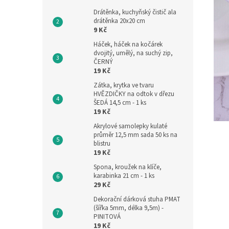
Drátěnka, kuchyňský čistič ala
drátěnka 20x20 cm
9 Kč
Háček, háček na kočárek
dvojitý, umělý, na suchý zip,
ČERNÝ
19 Kč
Zátka, krytka ve tvaru
HVĚZDIČKY na odtok v dřezu
ŠEDÁ 14,5 cm - 1 ks
19 Kč
Akrylové samolepky kulaté
průměr 12,5 mm sada 50 ks na
blistru
19 Kč
Spona, kroužek na klíče,
karabinka 21 cm - 1 ks
29 Kč
Dekorační dárková stuha PMAT
(šířka 5mm, délka 9,5m) -
PINITOVÁ
19 Kč