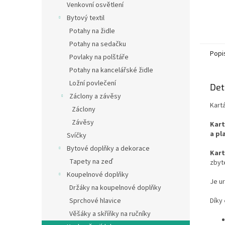
Venkovní osvětlení
Bytový textil
Potahy na židle
Potahy na sedačku
Popi
Povlaky na polštáře
Potahy na kancelářské židle
Ložní povlečení
Det
Záclony a závěsy
Kartá
Záclony
Závěsy
Kart
a pl
Svíčky
Bytové doplňky a dekorace
Kart
Tapety na zeď
zbyt
Koupelnové doplňky
Je u
Držáky na koupelnové doplňky
Díky
Sprchové hlavice
Věšáky a skříňky na ručníky