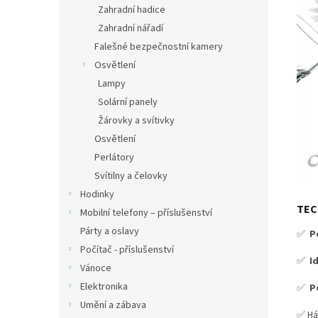
Zahradní hadice
Zahradní nářadí
Falešné bezpečnostní kamery
Osvětlení
Lampy
Solární panely
Žárovky a svítivky
Osvětlení
Perlátory
Svítilny a čelovky
Hodinky
TEC
Mobilní telefony – příslušenství
Párty a oslavy
✅
P
Počítač - příslušenství
✅
I
Vánoce
Elektronika
✅
P
Umění a zábava
✅ Há