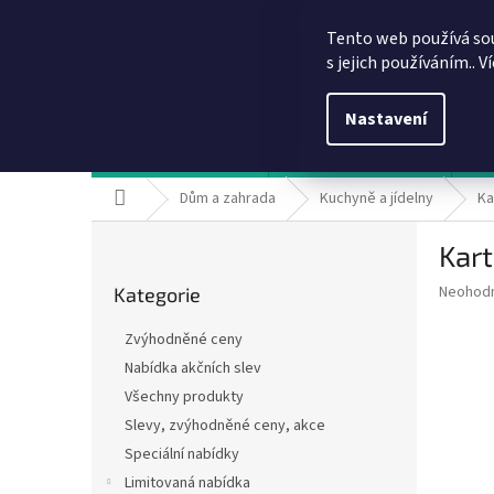
Přejít
info@dobirkov.cz
na
Tento web používá so
obsah
s jejich používáním.. V
Nastavení
Hodnocení obchodu
VÝHODY REGISTRACE
Sl
Domů
Dům a zahrada
Kuchyně a jídelny
Ka
P
Kart
o
Přeskočit
s
Průměr
Neohod
Kategorie
kategorie
t
hodnoce
r
produkt
Zvýhodněné ceny
a
je
Nabídka akčních slev
0,0
n
z
Všechny produkty
n
5
í
Slevy, zvýhodněné ceny, akce
hvězdič
p
Speciální nabídky
a
Limitovaná nabídka