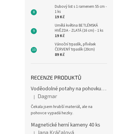
Dubový list s 1 ramenem 55 cm -
1 ks
19 Kč
Umělá květina BETLÉMSKÁ
HVĚZDA - ZLATÁ (16 cm) - 1 ks
19 Kč
Vánoční trpaslík, přívěsek
ČERVENÝ trpaslík (20cm)
89 Kč
RECENZE PRODUKTŮ
Voděodolné potahy na pohovku se vzorem
Dagmar
|
Hodnocení produktu je 4 z 5 hvězdiček.
Čekala jsem hrubší materiál, ale na
pohovce vypadá hezky.
Magnetické herní kameny 40 ks
Jana Kráčalová
|