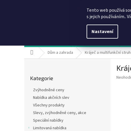
Přejít
info@dobirkov.cz
na
Tento web používá so
obsah
s jejich používáním.. V
Nastavení
Hodnocení obchodu
VÝHODY REGISTRACE
Sl
Domů
Dům a zahrada
Kráječ a multifunkční stru
P
Kráj
o
Přeskočit
s
Průměr
Neohod
Kategorie
kategorie
t
hodnoce
r
produkt
Zvýhodněné ceny
a
je
Nabídka akčních slev
0,0
n
z
Všechny produkty
n
5
í
Slevy, zvýhodněné ceny, akce
hvězdič
p
Speciální nabídky
a
Limitovaná nabídka