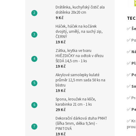
Drátěnka, kuchyňský čistič ala
drátěnka 20x20 cm
9 Kč
TEC
Háček, háček na kočárek
✅
Še
dvojitý, umělý, na suchý zip,
ČERNÝ
✅ Po
19 Kč
Zátka, krytka ve tvaru
✅
Ná
HVĚZDIČKY na odtok v dřezu
ŠEDÁ 14,5 cm - 1 ks
✅
P
19 Kč
✅
P
Akrylové samolepky kulaté
průměr 12,5 mm sada 50 ks na
blistru
✅
Sn
19 Kč
✅ Pr
Spona, kroužek na klíče,
karabinka 21 cm - 1 ks
✅
Pe
29 Kč
Dekorační dárková stuha PMAT
✅ Kr
(šířka 5mm, délka 9,5m) -
prouž
PINITOVÁ
19 Kč