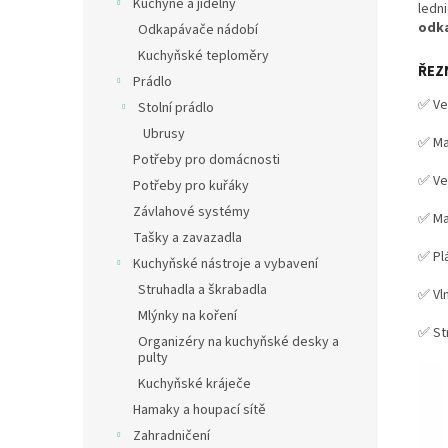
Kuchyně a jídelny
ledni
odka
Odkapávače nádobí
Kuchyňské teploměry
ŘEZ
Prádlo
✅ Ve
Stolní prádlo
Ubrusy
✅ Ma
Potřeby pro domácnosti
✅ Ve
Potřeby pro kuřáky
Závlahové systémy
✅ Ma
Tašky a zavazadla
✅ Pl
Kuchyňské nástroje a vybavení
Struhadla a škrabadla
✅ Vln
Mlýnky na koření
✅ Str
Organizéry na kuchyňské desky a
pulty
Kuchyňské kráječe
Hamaky a houpací sítě
Zahradničení