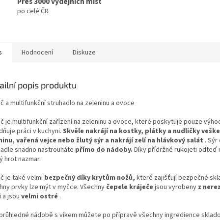
Přes 3000 výdejních míst
po celé ČR
s
Hodnocení
Diskuze
ailní popis produktu
č a multifunkční struhadlo na zeleninu a ovoce
eč je multifunkční zařízení na zeleninu a ovoce, které poskytuje pouze výho
dňuje práci v kuchyni.
Skvěle nakrájí na kostky, plátky a nudličky vešk
ninu, vařená vejce nebo žlutý sýr a nakrájí zelí na hlávkový salát
. Sýr
hadle snadno nastrouháte
přímo do nádoby.
Díky přídržné rukojeti odteď 
ý hrot nazmar.
č je také velmi
bezpečný díky krytům nožů,
které zajišťují bezpečné skl
hny prvky lze mýt v myčce. Všechny
čepele kráječe
jsou vyrobeny
z nere
i
a jsou
velmi ostré
.
 průhledné nádobě s víkem můžete po přípravě všechny ingredience sklado