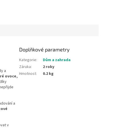
Doplňkové parametry
Kategorie
:
Dům a zahrada
Záruka
:
2 roky
dy a
Hmotnost
:
0.2 kg
eré ovoce,
 díky
nepřijde
adování a
zové
vat v