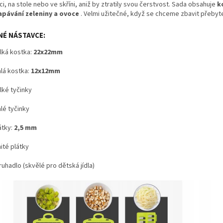
ci, na stole nebo ve skříni, aniž by ztratily svou čerstvost. Sada obsahuje
k
pávání zeleniny a ovoce
. Velmi užitečné, když se chceme zbavit přebyt
NÉ NÁSTAVCE:
lká kostka:
22x22mm
lá kostka:
12x12mm
lké tyčinky
lé tyčinky
átky:
2,5 mm
ité plátky
uhadlo (skvělé pro dětská jídla)