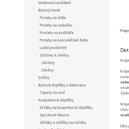
Venkovní osvětlení
Bytový textil
Potahy na židle
Potahy na sedačku
Popi
Povlaky na polštáře
Potahy na kancelářské židle
Ložní povlečení
Det
Záclony a závěsy
Kráje
Záclony
Závěsy
Kráj
usna
Svíčky
zele
Bytové doplňky a dekorace
stru
Tapety na zeď
žádn
Koupelnové doplňky
Kráje
Držáky na koupelnové doplňky
všec
ocel
Sprchové hlavice
Věšáky a skříňky na ručníky
Díky