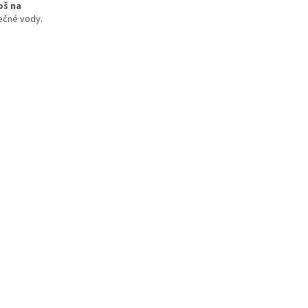
oš na
ečné vody.