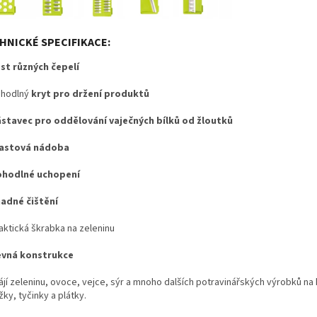
HNICKÉ SPECIFIKACE:
st různých čepelí
hodlný
kryt pro držení produktů
stavec pro oddělování vaječných bílků od žloutků
lastová nádoba
ohodlné uchopení
adné čištění
aktická škrabka na zeleninu
vná konstrukce
ájí zeleninu, ovoce, vejce, sýr a mnoho dalších potravinářských výrobků na
ky, tyčinky a plátky.