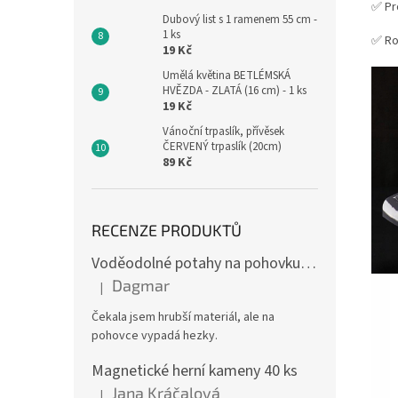
✅ Pr
Dubový list s 1 ramenem 55 cm -
1 ks
✅ Ro
19 Kč
Umělá květina BETLÉMSKÁ
HVĚZDA - ZLATÁ (16 cm) - 1 ks
19 Kč
Vánoční trpaslík, přívěsek
ČERVENÝ trpaslík (20cm)
89 Kč
RECENZE PRODUKTŮ
Voděodolné potahy na pohovku se vzorem
Dagmar
|
Hodnocení produktu je 4 z 5 hvězdiček.
Čekala jsem hrubší materiál, ale na
pohovce vypadá hezky.
Magnetické herní kameny 40 ks
Jana Kráčalová
|