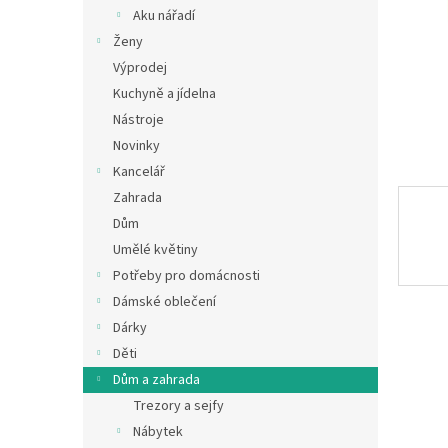
n
Aku nářadí
e
Ženy
l
Výprodej
Kuchyně a jídelna
Nástroje
Novinky
Kancelář
Zahrada
Dům
Umělé květiny
Potřeby pro domácnosti
Dámské oblečení
Dárky
Děti
Dům a zahrada
Trezory a sejfy
Nábytek