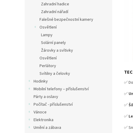
Zahradní hadice
Zahradní nářadí
Falešné bezpečnostní kamery
Osvětlení
Lampy
Solární panely
Žárovky a svítivky
Osvětlení
Perlátory
TEC
Svítilny a čelovky
Hodinky
✅ Do
Mobilní telefony – příslušenství
✅
Un
Párty a oslavy
Počítač - příslušenství
✅
Ši
Vánoce
✅
L
Elektronika
✅ Sn
Umění a zábava