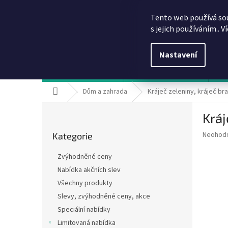
Přejít
info@dobirkov.cz
na
Tento web používá so
obsah
s jejich používáním.. V
Nastavení
Hodnocení obchodu
VÝHODY REGISTRACE
Sl
Domů
Dům a zahrada
Kráječ zeleniny, kráječ br
P
Kráj
o
Přeskočit
s
Průměr
Neohod
Kategorie
kategorie
t
hodnoce
r
produkt
Zvýhodněné ceny
a
je
Nabídka akčních slev
0,0
n
z
Všechny produkty
n
5
í
Slevy, zvýhodněné ceny, akce
hvězdič
p
Speciální nabídky
a
Limitovaná nabídka