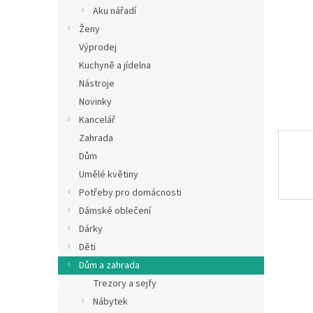
n
Aku nářadí
e
Ženy
l
Výprodej
Kuchyně a jídelna
Nástroje
Novinky
Kancelář
Zahrada
Dům
Umělé květiny
Potřeby pro domácnosti
Dámské oblečení
Dárky
Děti
Dům a zahrada
Trezory a sejfy
Nábytek