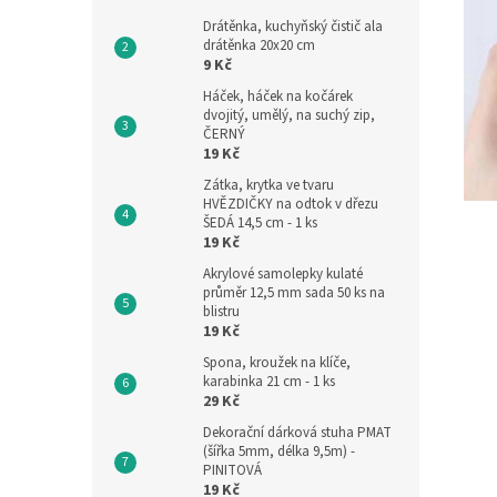
Drátěnka, kuchyňský čistič ala
drátěnka 20x20 cm
9 Kč
Háček, háček na kočárek
dvojitý, umělý, na suchý zip,
ČERNÝ
19 Kč
Zátka, krytka ve tvaru
HVĚZDIČKY na odtok v dřezu
ŠEDÁ 14,5 cm - 1 ks
19 Kč
Akrylové samolepky kulaté
průměr 12,5 mm sada 50 ks na
blistru
19 Kč
Spona, kroužek na klíče,
karabinka 21 cm - 1 ks
29 Kč
Dekorační dárková stuha PMAT
(šířka 5mm, délka 9,5m) -
PINITOVÁ
19 Kč