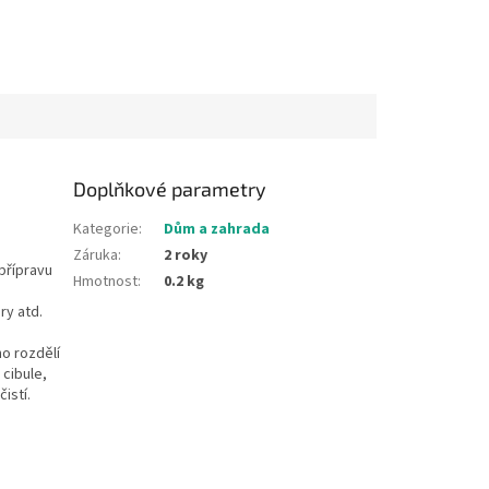
Doplňkové parametry
Kategorie
:
Dům a zahrada
Záruka
:
2 roky
přípravu
Hmotnost
:
0.2 kg
ry atd.
no rozdělí
 cibule,
istí.