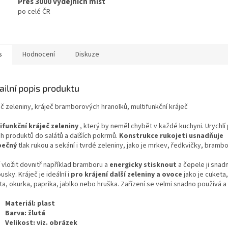
Přes 3000 výdejních míst
po celé ČR
s
Hodnocení
Diskuze
ailní popis produktu
eč zeleniny, kráječ bramborových hranolků, multifunkční kráječ
ifunkční kráječ zeleniny
, který by neměl chybět v každé kuchyni. Urychlí 
ch produktů do salátů a dalších pokrmů.
Konstrukce rukojeti usnadňuje
pečný
tlak rukou a sekání i tvrdé zeleniny, jako je mrkev, ředkvičky, brambo
 vložit dovnitř například bramboru a
energicky stisknout
a čepele ji snad
usky. Kráječ je ideální i
pro krájení další zeleniny a ovoce
jako je cuketa,
ta, okurka, paprika, jablko nebo hruška. Zařízení se velmi snadno používá a č
Materiál:
plast
Barva: žlutá
Velikost:
viz. obrázek