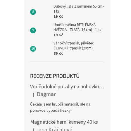
Dubový list s 1 ramenem 55 cm -
1 ks
19 Kč
Umělá květina BETLÉMSKÁ
HVĚZDA - ZLATÁ (16 cm) - 1 ks
19 Kč
Vánoční trpaslík, přívěsek
ČERVENÝ trpaslík (20cm)
89 Kč
RECENZE PRODUKTŮ
Voděodolné potahy na pohovku se vzorem
Dagmar
|
Hodnocení produktu je 4 z 5 hvězdiček.
Čekala jsem hrubší materiál, ale na
pohovce vypadá hezky.
Magnetické herní kameny 40 ks
Jana Kráčalová
|