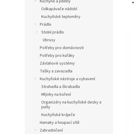
Kuchyně a jídelny
Odkapávače nádobí
Kuchyňské teploměry
Prádlo
Stolní prádlo
Ubrusy
Potřeby pro domácnosti
Potřeby pro kuřáky
Závlahové systémy
Tašky a zavazadla
Kuchyňské nástroje a vybavení
Struhadla a škrabadla
Mlýnky na koření
Organizéry na kuchyňské desky a
pulty
Kuchyňské kráječe
Hamaky a houpací sítě
Zahradničení