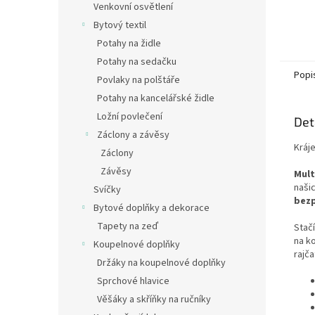
Venkovní osvětlení
Bytový textil
Potahy na židle
Potahy na sedačku
Popi
Povlaky na polštáře
Potahy na kancelářské židle
Ložní povlečení
Det
Záclony a závěsy
Kráj
Záclony
Závěsy
Mult
naši
Svíčky
bez
Bytové doplňky a dekorace
Tapety na zeď
Stačí
na ko
Koupelnové doplňky
rajča
Držáky na koupelnové doplňky
Sprchové hlavice
Věšáky a skříňky na ručníky