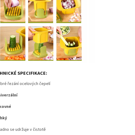
HNICKÉ SPECIFIKACE:
bré řezání ocelových čepelí
iverzální
kovné
ehký
adno se udržuje v čistotě