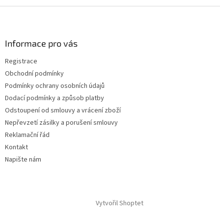
Z
á
p
a
Informace pro vás
t
Registrace
í
Obchodní podmínky
Podmínky ochrany osobních údajů
Dodací podmínky a způsob platby
Odstoupení od smlouvy a vrácení zboží
Nepřevzetí zásilky a porušení smlouvy
Reklamační řád
Kontakt
Napište nám
Vytvořil Shoptet