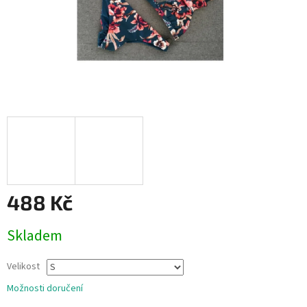
488 Kč
Měrná
Skladem
cena:
Velikost
Možnosti doručení