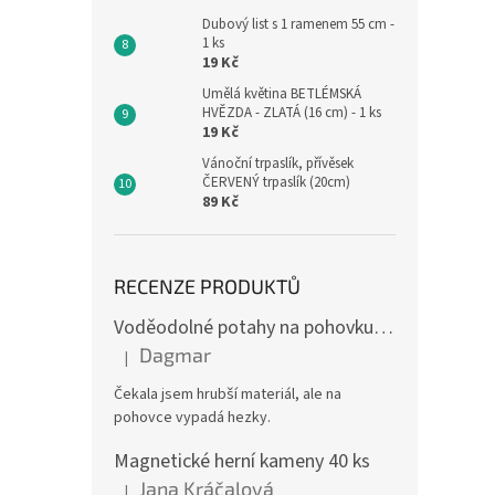
Dubový list s 1 ramenem 55 cm -
1 ks
19 Kč
Umělá květina BETLÉMSKÁ
HVĚZDA - ZLATÁ (16 cm) - 1 ks
19 Kč
Vánoční trpaslík, přívěsek
ČERVENÝ trpaslík (20cm)
89 Kč
RECENZE PRODUKTŮ
Voděodolné potahy na pohovku se vzorem
Dagmar
|
Hodnocení produktu je 4 z 5 hvězdiček.
Čekala jsem hrubší materiál, ale na
pohovce vypadá hezky.
Magnetické herní kameny 40 ks
Jana Kráčalová
|