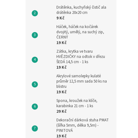
Drátěnka, kuchyňský čistič ala
drátěnka 20x20 cm
9 Kč
Háček, háček na kočárek
dvojitý, umělý, na suchý zip,
ČERNÝ
19 Kč
Zátka, krytka ve tvaru
HVĚZDIČKY na odtok v dřezu
ŠEDÁ 14,5 cm - 1 ks
19 Kč
Akrylové samolepky kulaté
průměr 12,5 mm sada 50 ks na
blistru
19 Kč
Spona, kroužek na klíče,
karabinka 21 cm - 1 ks
29 Kč
Dekorační dárková stuha PMAT
(šířka 5mm, délka 9,5m) -
PINITOVÁ
19 Kč