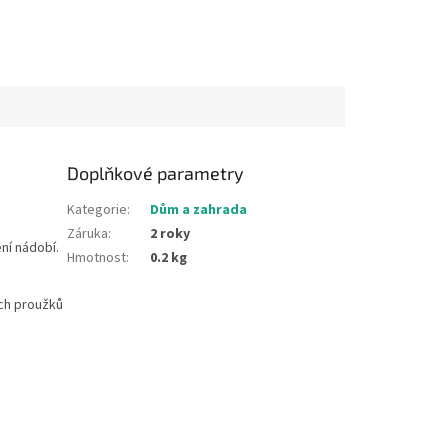
Doplňkové parametry
Kategorie
:
Dům a zahrada
Záruka
:
2 roky
ní nádobí.
Hmotnost
:
0.2 kg
ích proužků