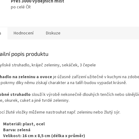
Přes 3000 výdejních míst
po celé ČR
s
Hodnocení
Diskuze
ailní popis produktu
yňské struhadlo, kráječ zeleniny, sekáček, 3 čepele
hadlo na zeleninu a ovoce
je úžasné zařízení užitečné v kuchyni na zdobe
 pokrmy díky němu získají charakter a na talíři budou vypadat krásně.
obné struhadlo
slouží k výrobě nekonečně dlouhých tenčích nebo silnějš
, okurek, cuket a jiné tvrdé zeleniny.
cí žluté vložky můžeme nastrouhat např. zeleninu nebo žlutý sýr.
Materiál:
plast, ocel
Barva: zelená
Velikost:
16 cm x 8,5 cm (délka x průměr)