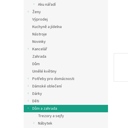
n
Aku nářadí
e
Ženy
l
Výprodej
Kuchyně a jídelna
Nástroje
Novinky
Kancelář
Zahrada
Dům
Umělé květiny
Potřeby pro domácnosti
Dámské oblečení
Dárky
Děti
Dům a zahrada
Trezory a sejfy
Nábytek