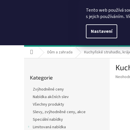
Přejít
info@dobirkov.cz
na
Tento web používá so
obsah
s jejich používáním.. V
Nastavení
Hodnocení obchodu
VÝHODY REGISTRACE
Sl
Domů
Dům a zahrada
Kuchyňské struhadlo, kráj
P
Kuch
o
Přeskočit
s
Průměr
Neohod
Kategorie
kategorie
t
hodnoce
r
produkt
Zvýhodněné ceny
a
je
Nabídka akčních slev
0,0
n
z
Všechny produkty
n
5
í
Slevy, zvýhodněné ceny, akce
hvězdič
p
Speciální nabídky
a
Limitovaná nabídka