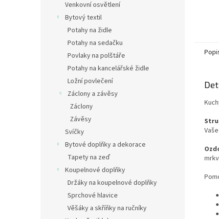
Venkovní osvětlení
Bytový textil
Potahy na židle
Potahy na sedačku
Popi
Povlaky na polštáře
Potahy na kancelářské židle
Ložní povlečení
Det
Záclony a závěsy
Kuch
Záclony
Závěsy
Stru
Vaše
Svíčky
Bytové doplňky a dekorace
Ozd
Tapety na zeď
mrkve
Koupelnové doplňky
Pomo
Držáky na koupelnové doplňky
Sprchové hlavice
Věšáky a skříňky na ručníky