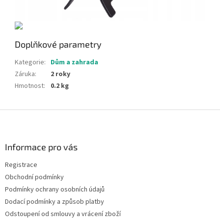
Doplňkové parametry
Kategorie
:
Dům a zahrada
Záruka
:
2 roky
Hmotnost
:
0.2 kg
Z
á
p
a
Informace pro vás
t
Registrace
í
Obchodní podmínky
Podmínky ochrany osobních údajů
Dodací podmínky a způsob platby
Odstoupení od smlouvy a vrácení zboží