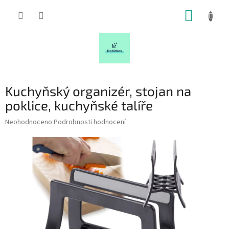
Přejít
NÁKUP
na
obsah
KOŠÍK
Kuchyňský organizér, stojan na
poklice, kuchyňské talíře
Průměrné
Neohodnoceno
Podrobnosti hodnocení
hodnocení
produktu
je
0,0
z
5
hvězdiček.