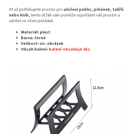
Ať už potřebujete prostor pro
uložení poklic, prkének, talířů
nebo knih,
tento držák vám pomůže uspořádat váš prostor a
udržet ve všem pořádek.
Materiál: plast
Barva: černá
Velikost: viz. obrázek
Obsah balení:
balení obsahuje 1ks