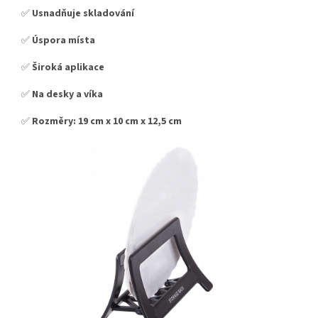
✅
Usnadňuje skladování
✅
Úspora místa
✅
Široká aplikace
✅
Na desky a víka
✅
Rozměry: 19 cm x 10 cm x 12,5 cm