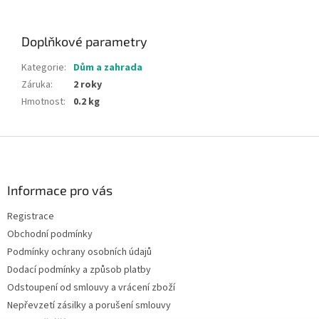
Doplňkové parametry
Kategorie
:
Dům a zahrada
Záruka
:
2 roky
Hmotnost
:
0.2 kg
Z
á
p
a
Informace pro vás
t
Registrace
í
Obchodní podmínky
Podmínky ochrany osobních údajů
Dodací podmínky a způsob platby
Odstoupení od smlouvy a vrácení zboží
Nepřevzetí zásilky a porušení smlouvy