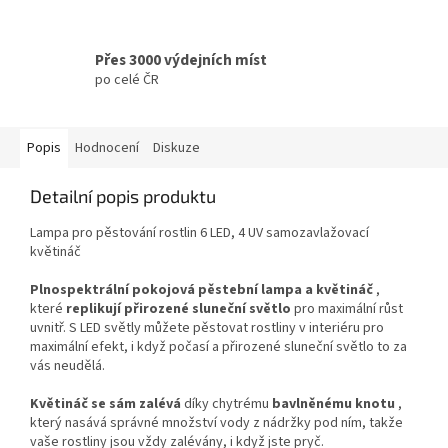
Přes 3000 výdejních míst
po celé ČR
Popis
Hodnocení
Diskuze
Detailní popis produktu
Lampa pro pěstování rostlin 6 LED, 4 UV samozavlažovací
květináč
Plnospektrální pokojová pěstební lampa a květináč
,
které
replikují přirozené sluneční světlo
pro maximální růst
uvnitř. S LED světly můžete pěstovat rostliny v interiéru pro
maximální efekt, i když počasí a přirozené sluneční světlo to za
vás neudělá.
Květináč se sám zalévá
díky chytrému
bavlněnému knotu
,
který nasává správné množství vody z nádržky pod ním, takže
vaše rostliny jsou vždy zalévány, i když jste pryč.