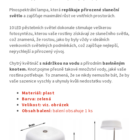
Plnospektrální lampa, která
replikuje přirozené sluneční
světlo
a zajišťuje maximální růst ve vnitřních prostorách.
10 LED pěstebních světel dokonale stimuluje veškerou
fotosyntézu, kterou vaše rostliny získávají ze slunečního světla,
což znamená, že rostou, jako by byly vždy v ideálních
venkovních světelných podmínkách, což zajišťuje nejlepší,
nejrychlejší a přirozený vývoj.
Chytrý květináč
s nádržkou na vodu
a přírodním
bavlněným
knotem.
Knot pojme přesně takové množství vody, jaké vaše
rostlina potřebuje. To znamená, že se nikdy nemusíte bát, že by
vaše sazenice vyschly a uhynuly kvůli nedostatku vody.
Materiál: plast
Barva: zelená
Velikost:
viz. obrázek
Obsah balení:
balení obsahuje 1
ks