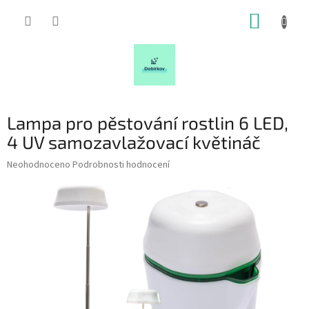
Přejít
NÁKUP
na
obsah
KOŠÍK
Lampa pro pěstování rostlin 6 LED,
4 UV samozavlažovací květináč
Průměrné
Neohodnoceno
Podrobnosti hodnocení
hodnocení
produktu
je
0,0
z
5
hvězdiček.