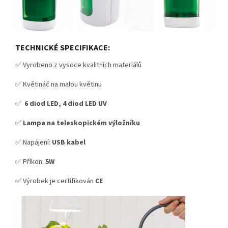
TECHNICKÉ SPECIFIKACE:
✅ Vyrobeno z vysoce kvalitních materiálů
✅ Květináč na malou květinu
✅
6 diod LED, 4 diod LED UV
✅
Lampa
na teleskopickém výložníku
✅ Napájení:
USB kabel
✅ Příkon:
5W
✅ Výrobek je certifikován
CE