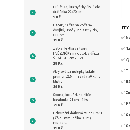
Drátěnka, kuchyňský čistič ala
drátěnka 20x20 cm
9 Kč
Háček, háček na kočárek
TEC
dvojitý, umělý, na suchý zip,
ČERNÝ
✅
5 
19 Kč
Zátka, krytka ve tvaru
✅ Na
HVĚZDIČKY na odtok v dřezu
ŠEDÁ 14,5 cm - 1 ks
✅ Vý
19 Kč
✅
Tl
Akrylové samolepky kulaté
průměr 12,5 mm sada 50 ks na
blistru
✅
US
19 Kč
✅
Zm
Spona, kroužek na klíče,
karabinka 21 cm - 1 ks
✅
Př
29 Kč
Dekorační dárková stuha PMAT
✅
Od
(šířka 5mm, délka 9,5m) -
PINITOVÁ
✅
Od
19 Kč