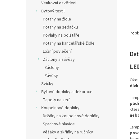
Venkovní osvětlení
Bytový textil
Potahy na židle
Potahy na sedačku
Popi
Povlaky na polštáře
Potahy na kancelářské židle
Ložní povlečení
Det
Záclony a závěsy
LED
Záclony
Závěsy
Okou
Svíčky
dívk
Bytové doplňky a dekorace
Lamp
Tapety na zeď
pádů
Koupelnové doplňky
kter
nebo
Držáky na koupelnové doplňky
Sprchové hlavice
Lam
Věšáky a skříňky na ručníky
pow
teko