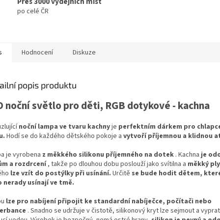
Přes 3000 výdejních míst
po celé ČR
s
Hodnocení
Diskuze
ailní popis produktu
 noční světlo pro děti, RGB dotykové - kachna
zlující
noční lampa ve tvaru kachny
je
perfektním dárkem pro chlapc
u.
Hodí se do každého dětského pokoje a
vytvoří příjemnou a klidnou 
a je vyrobena
z měkkého silikonu příjemného na dotek
. Kachna
je od
m a rozdrcení
, takže po dlouhou dobu poslouží jako svítilna a
měkký pl
ého
lze vzít do postýlky při usínání.
Určitě
se bude hodit dětem, které
 nerady usínají ve tmě.
pu
lze pro nabíjení připojit ke standardní nabíječce, počítači nebo
erbance
. Snadno se udržuje v čistotě, silikonový kryt lze sejmout a vypra
ucí vodou. Výrobek je bezpečný, nemá ostré hrany,
silikon je pevný a od