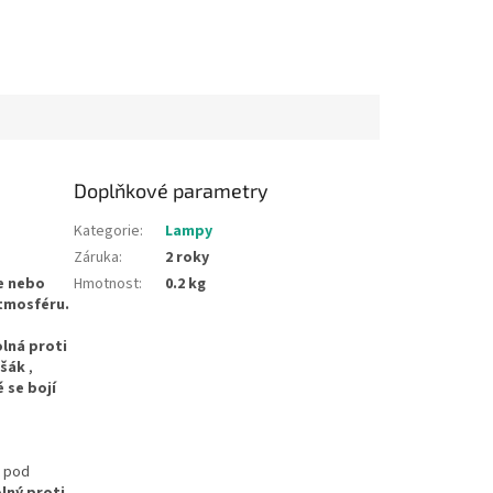
Doplňkové parametry
Kategorie
:
Lampy
Záruka
:
2 roky
e nebo
Hmotnost
:
0.2 kg
atmosféru.
olná proti
yšák
,
 se bojí
t pod
olný proti