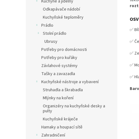
Kuchyně a jídelny
rozt
Odkapávače nádobí
Kuchyňské teploměry
OSV
Prádlo
✅ Bíl
Stolní prádlo
Ubrusy
✅ Če
Potřeby pro domácnosti
✅ Ze
Potřeby pro kuřáky
✅ M
Závlahové systémy
Tašky a zavazadla
✅ Hl
Kuchyňské nástroje a vybavení
Barv
Struhadla a škrabadla
Mlýnky na koření
Organizéry na kuchyňské desky a
pulty
Kuchyňské kráječe
Hamaky a houpací sítě
Zahradničení