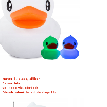
Materiál: plast, silikon
Barva:
bílá
Velikost: viz. obrázek
Obsah balení:
balení obsahuje 1
ks