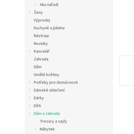
n
Aku nářadí
e
Ženy
l
Výprodej
Kuchyně a jídelna
Nástroje
Novinky
Kancelář
Zahrada
Dům
Umělé květiny
Potřeby pro domácnosti
Dámské oblečení
Dárky
Děti
Dům a zahrada
Trezory a sejfy
Nábytek