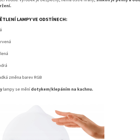
ržení.
ĚTLENÍ LAMPY VE ODSTÍNECH:
á
rvená
lená
odrá
adká změna barev RGB
y
lampy se mění
dotykem/klepáním na kachnu.