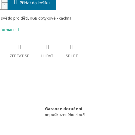
Přidat do košíku
 světlo pro děti, RGB dotykové - kachna
informace
ZEPTAT SE
HLÍDAT
SDÍLET
Garance doručení
nepoškozeného zboží