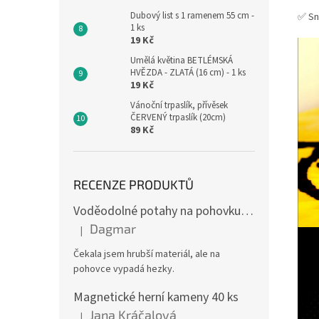
Dubový list s 1 ramenem 55 cm -
✅ Sn
1 ks
19 Kč
Umělá květina BETLÉMSKÁ
HVĚZDA - ZLATÁ (16 cm) - 1 ks
19 Kč
Vánoční trpaslík, přívěsek
ČERVENÝ trpaslík (20cm)
89 Kč
RECENZE PRODUKTŮ
Voděodolné potahy na pohovku se vzorem
Dagmar
|
Hodnocení produktu je 4 z 5 hvězdiček.
Čekala jsem hrubší materiál, ale na
pohovce vypadá hezky.
Magnetické herní kameny 40 ks
Jana Kráčalová
|