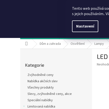
Přejít
info@dobirkov.cz
na
Tento web používá so
obsah
s jejich používáním.. V
Nastavení
Hodnocení obchodu
VÝHODY REGISTRACE
Sl
Domů
Dům a zahrada
Osvětlení
Lampy
P
LED 
o
Přeskočit
s
Průměr
Neohod
Kategorie
kategorie
t
hodnoce
r
produkt
Zvýhodněné ceny
a
je
Nabídka akčních slev
0,0
n
z
Všechny produkty
n
5
í
Slevy, zvýhodněné ceny, akce
hvězdič
p
Speciální nabídky
a
Limitovaná nabídka