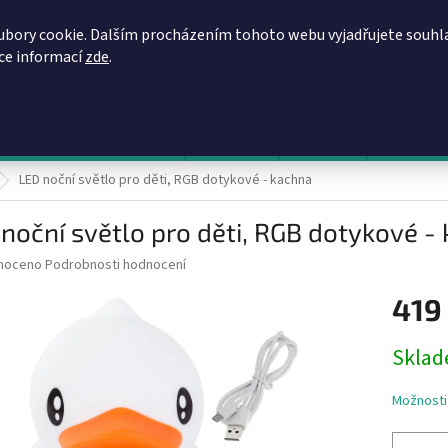
REGISTRACE
OBCHODNÍ PODMÍNKY
PODMÍNKY OCHRANY OSOBN
ubory cookie. Dalším procházením tohoto webu vyjadřujete souhl
íce informací
zde
.
HLEDAT
evy, zvýhodněné ceny, akce
Výprodej
Novinky
Napište 
LED noční světlo pro děti, RGB dotykové - kachna
noční světlo pro děti, RGB dotykové -
né
noceno
Podrobnosti hodnocení
ní
419
u
Měrná
Sklad
cena:
ek.
Možnosti