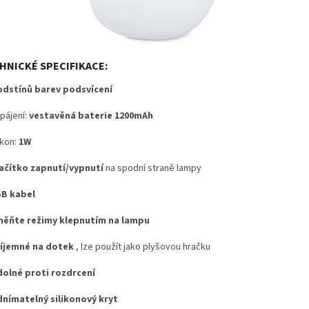
HNICKÉ SPECIFIKACE:
odstínů barev podsvícení
pájení:
vestavěná baterie 1200mAh
kon:
1W
ačítko zapnutí/vypnutí
na spodní straně lampy
B kabel
ěňte režimy klepnutím na lampu
íjemné na dotek
, lze použít jako plyšovou hračku
olné proti rozdrcení
nímatelný silikonový kryt