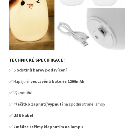
TECHNICKÉ SPECIFIKACE:
✅
5 odstínů barev podsvícení
✅ Napájení:
vestavěná baterie 1200mAh
✅ Výkon:
1W
✅
Tlačítko zapnutí/vypnutí
na spodní straně lampy
✅
USB kabel
✅
Změňte režimy klepnutím na lampu