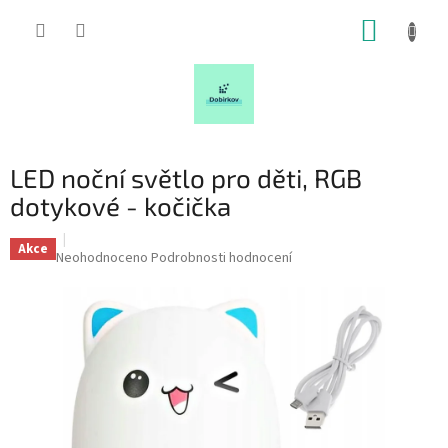
Přejít
NÁKUP
na
obsah
KOŠÍK
LED noční světlo pro děti, RGB
dotykové - kočička
Akce
Průměrné
Neohodnoceno
Podrobnosti hodnocení
hodnocení
produktu
je
0,0
z
5
hvězdiček.