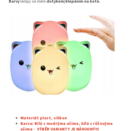
Barvy
lampy se mění
dotykem/klepáním na kotě.
Materiál: plast, silikon
Barva:
Bílá s modrýma ušima, bílá s růžovýma
ušima - VÝBĚR VARIANTY JE NÁHODNÝ!!!