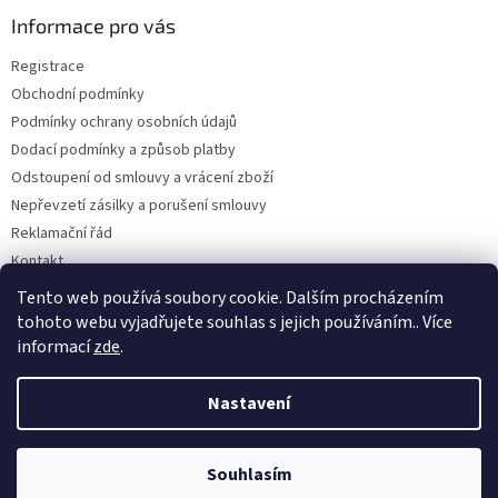
p
a
Informace pro vás
t
Registrace
í
Obchodní podmínky
Podmínky ochrany osobních údajů
Dodací podmínky a způsob platby
Odstoupení od smlouvy a vrácení zboží
Nepřevzetí zásilky a porušení smlouvy
Reklamační řád
Kontakt
Napište nám
Tento web používá soubory cookie. Dalším procházením
tohoto webu vyjadřujete souhlas s jejich používáním.. Více
informací
zde
.
Vytvořil Shoptet
Nastavení
Copyright 2026
Dobirkov.cz
. Všechna práva vyhrazena.
Upravit
Souhlasím
nastavení cookies