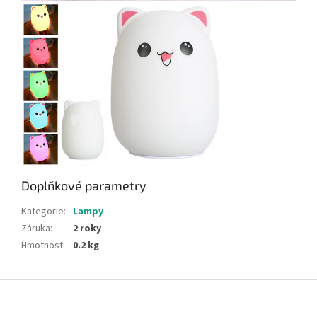
Doplňkové parametry
Kategorie
:
Lampy
Záruka
:
2 roky
Hmotnost
:
0.2 kg
Z
á