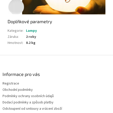
Doplňkové parametry
Kategorie
:
Lampy
Záruka
:
2 roky
Hmotnost
:
0.2 kg
Z
á
p
a
Informace pro vás
t
Registrace
í
Obchodní podmínky
Podmínky ochrany osobních údajů
Dodací podmínky a způsob platby
Odstoupení od smlouvy a vrácení zboží