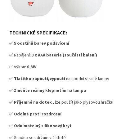
TECHNICKÉ SPECIFIKACE:
✅
5 odstínů barev podsvícení
✅ Napájení:
3 x AAA baterie (součástí balení)
✅ Výkon:
0,3W
✅
Tlačítko zapnutí/vypnutí
na spodní straně lampy
✅
Změňte režimy klepnutím na lampu
✅
Příjemné na dotek
, lze použít jako plyšovou hračku
✅
Odolné proti rozdrcení
✅
Odnímatelný silikonový kryt
✅ Snadno se udržuje v čistotě