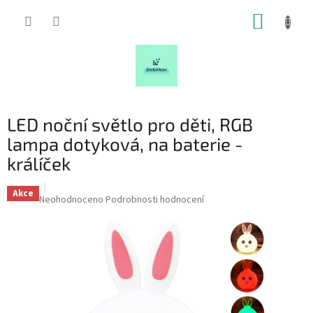
Přejít
NÁKUP
na
obsah
KOŠÍK
LED noční světlo pro děti, RGB
lampa dotyková, na baterie -
králíček
Akce
Průměrné
Neohodnoceno
Podrobnosti hodnocení
hodnocení
produktu
je
0,0
z
5
hvězdiček.