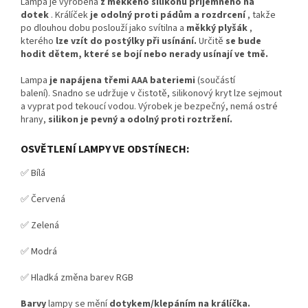
Lampa je vyrobena
z měkkého silikonu příjemného na
dotek
. Králíček
je odolný proti pádům a rozdrcení
, takže
po dlouhou dobu poslouží jako svítilna a
měkký plyšák
,
kterého
lze vzít do postýlky při usínání.
Určitě
se bude
hodit dětem, které se bojí nebo nerady usínají ve tmě.
Lampa
je napájena třemi AAA bateriemi
(součástí
balení).
Snadno se udržuje v čistotě, silikonový kryt lze sejmout
a vyprat pod tekoucí vodou.
Výrobek je bezpečný, nemá ostré
hrany,
silikon je pevný a odolný proti roztržení.
OSVĚTLENÍ LAMPY VE ODSTÍNECH:
✅ Bílá
✅ Červená
✅ Zelená
✅ Modrá
✅ Hladká změna barev RGB
Barvy
lampy se mění
dotykem/klepáním na králíčka.