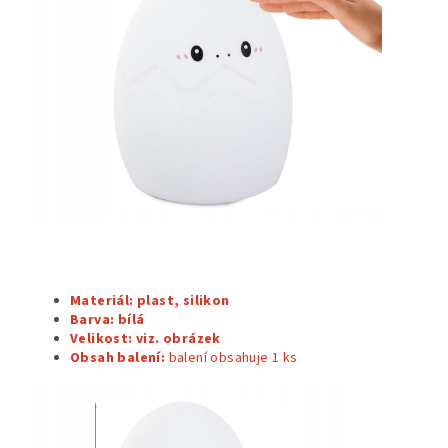
Materiál: plast, silikon
Barva:
bílá
Velikost: viz. obrázek
Obsah balení:
balení obsahuje 1
ks