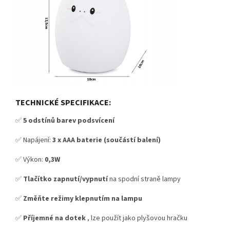
TECHNICKÉ SPECIFIKACE:
✅
5 odstínů barev podsvícení
✅ Napájení:
3 x AAA baterie (součástí balení)
✅ Výkon:
0,3W
✅
Tlačítko zapnutí/vypnutí
na spodní straně lampy
✅
Změňte režimy klepnutím na lampu
✅
Příjemné na dotek
, lze použít jako plyšovou hračku