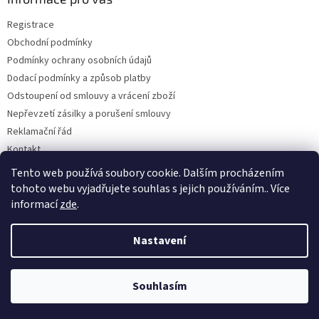
t
Registrace
í
Obchodní podmínky
Podmínky ochrany osobních údajů
Dodací podmínky a způsob platby
Odstoupení od smlouvy a vrácení zboží
Nepřevzetí zásilky a porušení smlouvy
Reklamační řád
Kontakt
Napište nám
Tento web používá soubory cookie. Dalším procházením
tohoto webu vyjadřujete souhlas s jejich používáním.. Více
informací
zde
.
Vytvořil Shoptet
Nastavení
Copyright 2026
Dobirkov.cz
. Všechna práva vyhrazena.
Upravit
Souhlasím
nastavení cookies