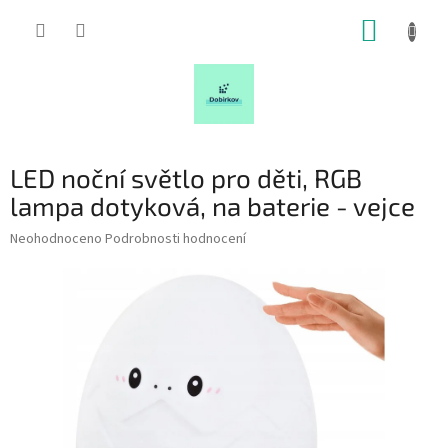
Přejít
NÁKUP
na
obsah
KOŠÍK
LED noční světlo pro děti, RGB
lampa dotyková, na baterie - vejce
Průměrné
Neohodnoceno
Podrobnosti hodnocení
hodnocení
produktu
je
0,0
z
5
hvězdiček.