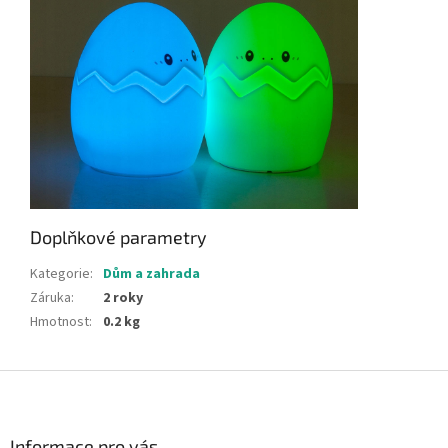
Doplňkové parametry
Kategorie
:
Dům a zahrada
Záruka
:
2 roky
Hmotnost
:
0.2 kg
Z
á
p
a
Informace pro vás