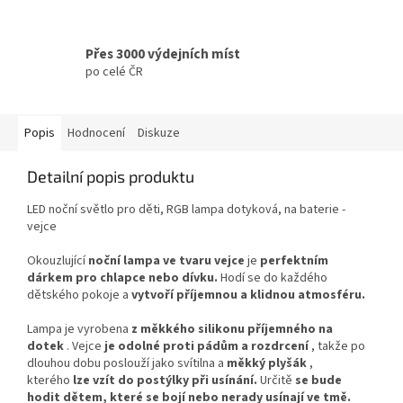
Přes 3000 výdejních míst
po celé ČR
Popis
Hodnocení
Diskuze
Detailní popis produktu
LED noční světlo pro děti, RGB lampa dotyková, na baterie -
vejce
Okouzlující
noční lampa ve tvaru vejce
je
perfektním
dárkem pro chlapce nebo dívku.
Hodí se do každého
dětského pokoje a
vytvoří příjemnou a klidnou atmosféru.
Lampa je vyrobena
z měkkého silikonu příjemného na
dotek
. Vejce
je odolné proti pádům a rozdrcení
, takže po
dlouhou dobu poslouží jako svítilna a
měkký plyšák
,
kterého
lze vzít do postýlky při usínání.
Určitě
se bude
hodit dětem, které se bojí nebo nerady usínají ve tmě.