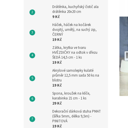
Drátěnka, kuchyňský čistič ala
drátěnka 20x20 cm
9 Kč
Háček, háček na kočárek
dvojitý, umělý, na suchý zip,
ČERNÝ
19 Kč
Zátka, krytka ve tvaru
HVĚZDIČKY na odtok v dřezu
ŠEDÁ 14,5 cm - 1 ks
19 Kč
Akrylové samolepky kulaté
průměr 12,5 mm sada 50 ks na
blistru
19 Kč
Spona, kroužek na klíče,
karabinka 21 cm - 1 ks
29 Kč
Dekorační dárková stuha PMAT
(šířka 5mm, délka 9,5m) -
PINITOVÁ
19 Kč