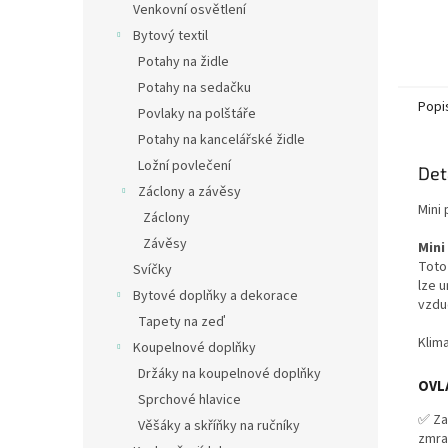
Venkovní osvětlení
Bytový textil
Potahy na židle
Potahy na sedačku
Popi
Povlaky na polštáře
Potahy na kancelářské židle
Ložní povlečení
Det
Záclony a závěsy
Mini
Záclony
Závěsy
Mini
Tot
Svíčky
lze u
Bytové doplňky a dekorace
vzdu
Tapety na zeď
Klim
Koupelnové doplňky
Držáky na koupelnové doplňky
OVL
Sprchové hlavice
✅ Za
Věšáky a skříňky na ručníky
zmraz