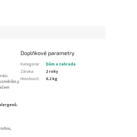
Doplňkové parametry
Kategorie
:
Dům a zahrada
Záruka
:
2 roky
ráci.
Hmotnost
:
0.2 kg
rozměrům ji
vačem
alergenů.
 vodou,