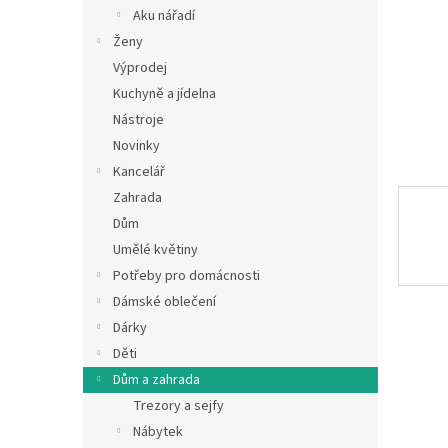
n
Aku nářadí
e
Ženy
l
Výprodej
Kuchyně a jídelna
Nástroje
Novinky
Kancelář
Zahrada
Dům
Umělé květiny
Potřeby pro domácnosti
Dámské oblečení
Dárky
Děti
Dům a zahrada
Trezory a sejfy
Nábytek