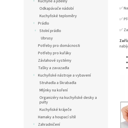
Kuchyně a jídelny
✅ Na
Odkapávače nádobí
Kuchyňské teploměry
✅ Pře
Prádlo
✅ Zap
Stolní prádlo
Ubrusy
Zaří
Potřeby pro domácnosti
nabí
Potřeby pro kuřáky
Závlahové systémy
Tašky a zavazadla
Kuchyňské nástroje a vybavení
Struhadla a škrabadla
Mlýnky na koření
Organizéry na kuchyňské desky a
pulty
Kuchyňské kráječe
Hamaky a houpací sítě
Zahradničení