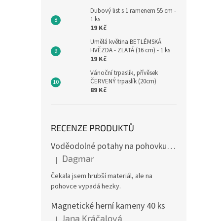
Dubový list s 1 ramenem 55 cm -
1 ks
19 Kč
Umělá květina BETLÉMSKÁ
HVĚZDA - ZLATÁ (16 cm) - 1 ks
19 Kč
Vánoční trpaslík, přívěsek
ČERVENÝ trpaslík (20cm)
89 Kč
RECENZE PRODUKTŮ
Voděodolné potahy na pohovku se vzorem
Dagmar
|
Hodnocení produktu je 4 z 5 hvězdiček.
Čekala jsem hrubší materiál, ale na
pohovce vypadá hezky.
Magnetické herní kameny 40 ks
Jana Kráčalová
|