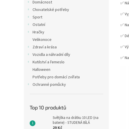
Domácnost
✅ Ná
Chovatelské potřeby
✅ Vy
Sport
Ostatní
✅ Na
Hračky
✅ Dé
Velikonoce
✅ Vý
Zdraví a krása
Vozidla a náhradní díly
✅ Na
Kutilství a řemeslo
Halloween
Potřeby pro domácí zvířata
Ochranné pomůcky
Top 10 produktů
Světýlka na drátku 10 LED (na
baterie) - STUDENÁ BÍLÁ
29 Kč