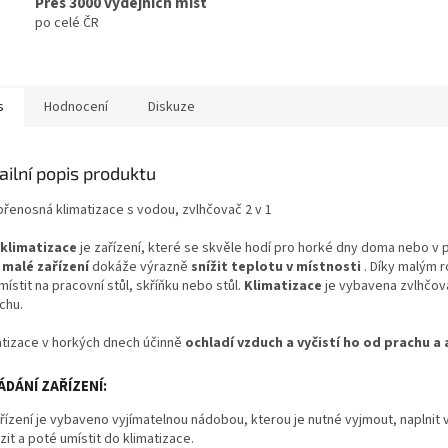
Přes 3000 výdejních míst
po celé ČR
s
Hodnocení
Diskuze
ailní popis produktu
 přenosná klimatizace s vodou, zvlhčovač 2 v 1
 klimatizace
je zařízení, které se skvěle hodí pro horké dny doma nebo v p
o
malé zařízení
dokáže výrazně
snížit teplotu v místnosti
. Díky malým 
místit na pracovní stůl, skříňku nebo stůl.
Klimatizace
je vybavena zvlhčo
chu.
atizace v horkých dnech účinně
ochladí vzduch a
vyčistí ho od prachu a 
ÁDÁNÍ ZAŘÍZENÍ:
řízení je vybaveno vyjímatelnou nádobou, kterou je nutné vyjmout, naplnit
it a poté umístit do klimatizace.