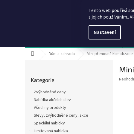
Přejít
info@dobirkov.cz
na
Tento web používá so
obsah
s jejich používáním.. V
Nastavení
Hodnocení obchodu
VÝHODY REGISTRACE
Sl
Domů
Dům a zahrada
Mini přenosná klimatizace 
P
Mini
o
Přeskočit
s
Průměr
Neohod
Kategorie
kategorie
t
hodnoce
r
produkt
Zvýhodněné ceny
a
je
Nabídka akčních slev
0,0
n
z
Všechny produkty
n
5
í
Slevy, zvýhodněné ceny, akce
hvězdič
p
Speciální nabídky
a
Limitovaná nabídka