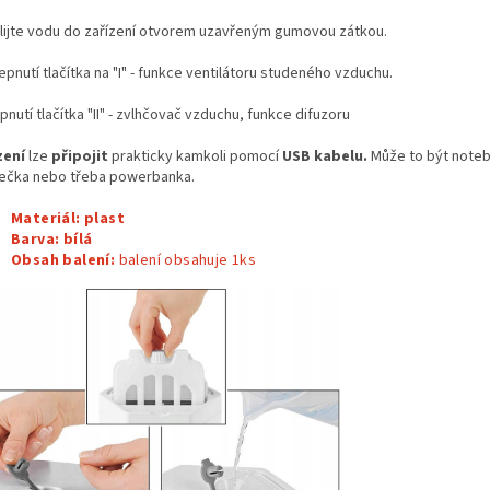
lijte vodu do zařízení otvorem uzavřeným gumovou zátkou.
pnutí tlačítka na "I" - funkce ventilátoru studeného vzduchu.
nutí tlačítka "II" - zvlhčovač vzduchu, funkce difuzoru
zení
lze
připojit
prakticky kamkoli pomocí
USB kabelu.
Může to být note
ječka nebo třeba powerbanka.
Materiál: plast
Barva: bílá
Obsah balení:
balení obsahuje 1ks