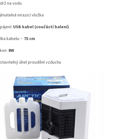
drž na vodu
jímatelná mrazicí vložka
pájení:
USB kabel (součástí balení)
lka kabelu: ~
75 cm
kon:
8W
stavitelný úhel proudění vzduchu