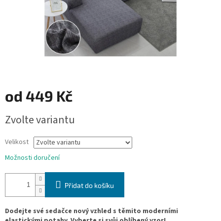
od
449 Kč
Měrná
Zvolte variantu
cena:
Velikost
Možnosti doručení
Přidat do košíku
Dodejte své sedačce nový vzhled s těmito moderními
elastickými potahy. Vyberte si svůj oblíbený vzor!