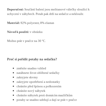
Doporučení:
Součástí balení jsou molitanové válečky sloužící k
uchycení v záhybech. Potah pak drží na sedačce a neklouže.
Materiál:
92% polyester, 8% elastan
Návod k použití:
v obrázku
Možno prát v pračce na 30 °C.
Proč si pořídit potahy na sedačku?
změníte snadno vzhled
natáhnete život oblíbené sedačky
zakryjete skvrny
zakryjete opotřebení a nedostatky
chráníte před špínou a poškozením
chráníte nový nábytek
chráníte nábytek proti domácím mazlíčkům
potahy se snadno udržují a dají se prát v pračce