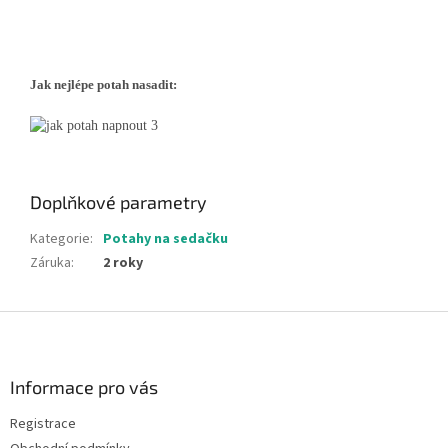
Jak nejlépe potah nasadit:
Doplňkové parametry
Kategorie
:
Potahy na sedačku
Záruka
:
2 roky
Z
á
p
a
Informace pro vás
t
Registrace
í