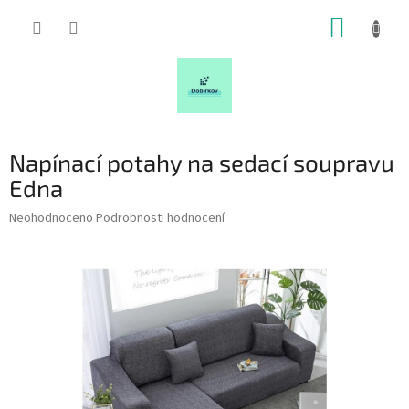
Přejít
NÁKUP
na
obsah
KOŠÍK
Napínací potahy na sedací soupravu
Edna
Průměrné
Neohodnoceno
Podrobnosti hodnocení
hodnocení
produktu
je
0,0
z
5
hvězdiček.