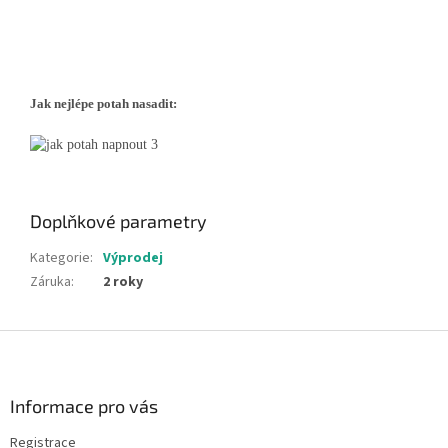
Jak nejlépe potah nasadit:
Doplňkové parametry
Kategorie
:
Výprodej
Záruka
:
2 roky
Z
á
p
a
Informace pro vás
t
Registrace