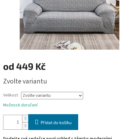
od
449 Kč
Měrná
Zvolte variantu
cena:
Velikost
Možnosti doručení
Přidat do košíku
Dodejte své sedačce nový vzhled s těmito moderními