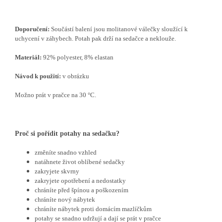
Doporučení:
Součástí balení jsou molitanové válečky sloužící k
uchycení v záhybech. Potah pak drží na sedačce a neklouže.
Materiál:
92% polyester, 8% elastan
Návod k použití:
v obrázku
Možno prát v pračce na 30 °C.
Proč si pořídit potahy na sedačku?
změníte snadno vzhled
natáhnete život oblíbené sedačky
zakryjete skvrny
zakryjete opotřebení a nedostatky
chráníte před špínou a poškozením
chráníte nový nábytek
chráníte nábytek proti domácím mazlíčkům
potahy se snadno udržují a dají se prát v pračce