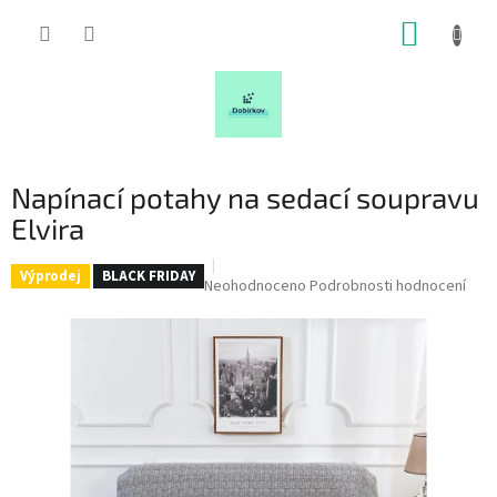
Přejít
NÁKUP
na
obsah
KOŠÍK
Napínací potahy na sedací soupravu
Elvira
Výprodej
BLACK FRIDAY
Průměrné
Neohodnoceno
Podrobnosti hodnocení
hodnocení
produktu
je
0,0
z
5
hvězdiček.