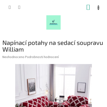
Přejít
NÁKUP
na
obsah
KOŠÍK
Napínací potahy na sedací soupravu
William
Průměrné
Neohodnoceno
Podrobnosti hodnocení
hodnocení
produktu
je
0,0
z
5
hvězdiček.