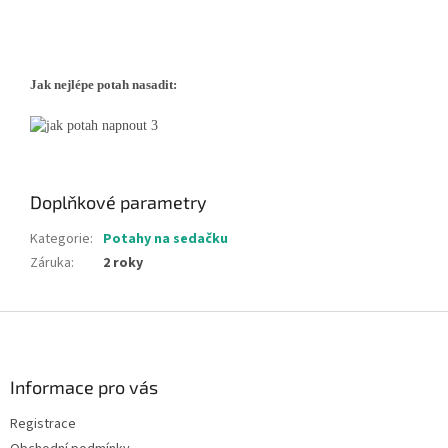
Jak nejlépe potah nasadit:
Doplňkové parametry
Kategorie
:
Potahy na sedačku
Záruka
:
2 roky
Z
á
p
a
Informace pro vás
t
Registrace
í