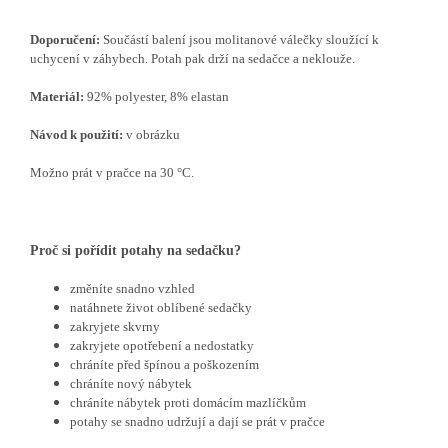
Doporučení:
Součástí balení jsou molitanové válečky sloužící k
uchycení v záhybech. Potah pak drží na sedačce a neklouže.
Materiál:
92% polyester, 8% elastan
Návod k použití:
v obrázku
Možno prát v pračce na 30 °C.
Proč si pořídit potahy na sedačku?
změníte snadno vzhled
natáhnete život oblíbené sedačky
zakryjete skvrny
zakryjete opotřebení a nedostatky
chráníte před špínou a poškozením
chráníte nový nábytek
chráníte nábytek proti domácím mazlíčkům
potahy se snadno udržují a dají se prát v pračce