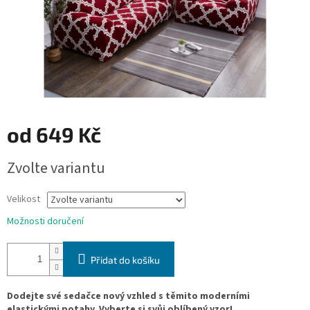
od
649 Kč
Měrná
Zvolte variantu
cena:
Velikost
Možnosti doručení
Přidat do košíku
Dodejte své sedačce nový vzhled s těmito moderními
elastickými potahy. Vyberte si svůj oblíbený vzor!