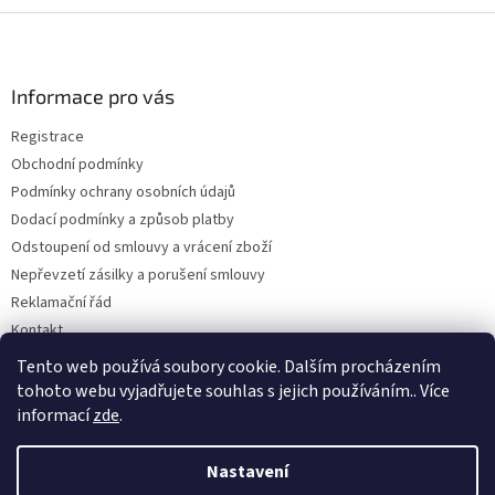
Z
á
p
a
Informace pro vás
t
Registrace
í
Obchodní podmínky
Podmínky ochrany osobních údajů
Dodací podmínky a způsob platby
Odstoupení od smlouvy a vrácení zboží
Nepřevzetí zásilky a porušení smlouvy
Reklamační řád
Kontakt
Napište nám
Tento web používá soubory cookie. Dalším procházením
tohoto webu vyjadřujete souhlas s jejich používáním.. Více
informací
zde
.
Vytvořil Shoptet
Nastavení