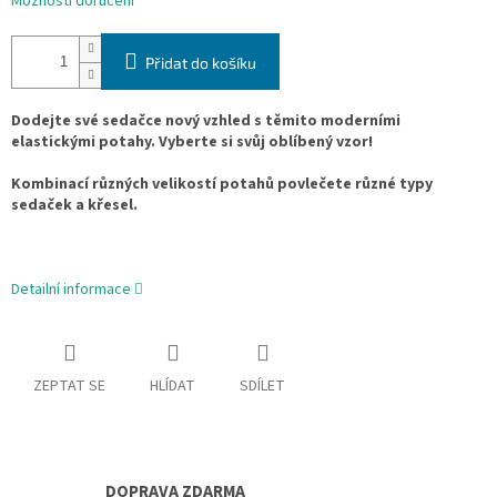
Možnosti doručení
Přidat do košíku
Dodejte své sedačce nový vzhled s těmito moderními
elastickými potahy. Vyberte si svůj oblíbený vzor!
Kombinací různých velikostí potahů povlečete různé typy
sedaček a křesel.
Detailní informace
ZEPTAT SE
HLÍDAT
SDÍLET
DOPRAVA ZDARMA