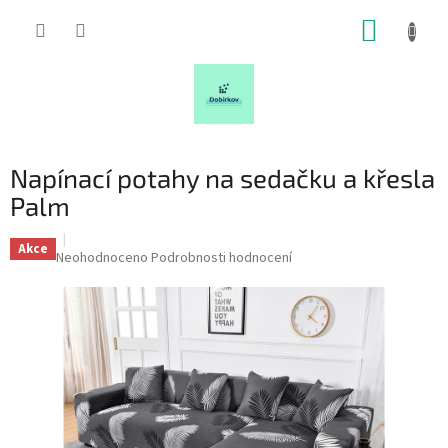
Přejít
NÁKUP
na
obsah
KOŠÍK
Napínací potahy na sedačku a křesla
Palm
Akce
Průměrné
Neohodnoceno
Podrobnosti hodnocení
hodnocení
produktu
je
0,0
z
5
hvězdiček.