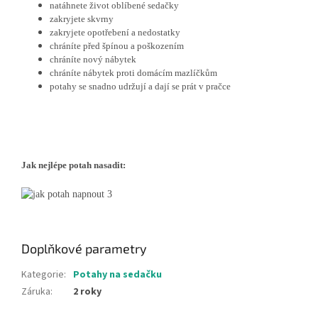
natáhnete život oblíbené sedačky
zakryjete skvrny
zakryjete opotřebení a nedostatky
chráníte před špínou a poškozením
chráníte nový nábytek
chráníte nábytek proti domácím mazlíčkům
potahy se snadno udržují a dají se prát v pračce
Jak nejlépe potah nasadit:
Doplňkové parametry
Kategorie
:
Potahy na sedačku
Záruka
:
2 roky