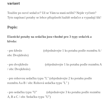
variant
Toužíte po nové sedačce? Už se Vám ta stará nelíbí? Nejde vyčistit?
Tyto napínací potahy se lehce přizpůsobí každé sedačce a vypadají šik!
Popis:
Elastické potahy na sedačku jsou vhodné pro 3 typy sedaček a
křesla:
- pro křeslo (objednávejte 1 ks potahu podle rozměru A /
obr. Dvojkřeslo)
- pro dvojkřeslo (objednávejte 1 ks potahu podle rozměru A
/ obr. Dvojkřeslo)
- pro rohovou sedačku typu "L" (objednávejte 2 ks potahu podle
rozměru A a B / obr. Rohová sedačka typu "L" )
- pro sedačku typu "U" (objednávejte 3 ks potahu podle rozměru
A, B a C / obr. Sedačku typu "U")