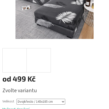
od
499 Kč
Měrná
Zvolte variantu
cena:
Velikost