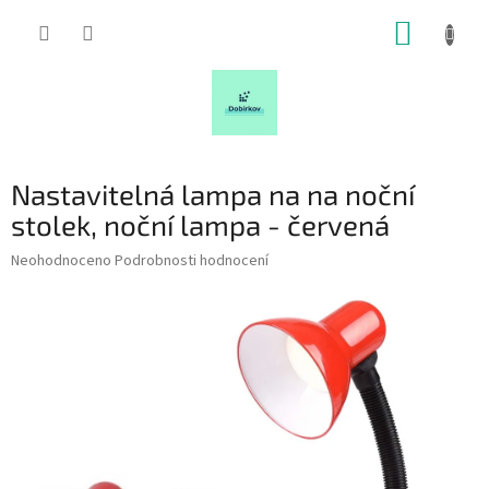
Přejít
NÁKUP
na
obsah
KOŠÍK
Nastavitelná lampa na na noční
stolek, noční lampa - červená
Průměrné
Neohodnoceno
Podrobnosti hodnocení
hodnocení
produktu
je
0,0
z
5
hvězdiček.