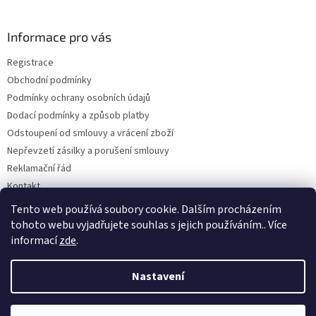
á
p
a
Informace pro vás
t
Registrace
í
Obchodní podmínky
Podmínky ochrany osobních údajů
Dodací podmínky a způsob platby
Odstoupení od smlouvy a vrácení zboží
Nepřevzetí zásilky a porušení smlouvy
Reklamační řád
Kontakt
Napište nám
Tento web používá soubory cookie. Dalším procházením
tohoto webu vyjadřujete souhlas s jejich používáním.. Více
informací
zde
.
Vytvořil Shoptet
Nastavení
Copyright 2026
Dobirkov.cz
. Všechna práva vyhrazena.
Upravit