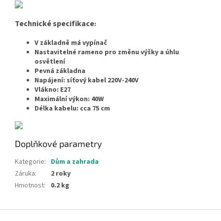
Technické specifikace
:
V základně má vypínač
Nastavitelné rameno pro změnu výšky a úhlu
osvětlení
Pevná základna
Napájení: síťový kabel 220V-240V
Vlákno: E27
Maximální výkon: 40W
Délka kabelu: cca 75 cm
Doplňkové parametry
Kategorie
:
Dům a zahrada
Záruka
:
2 roky
Hmotnost
:
0.2 kg
Z