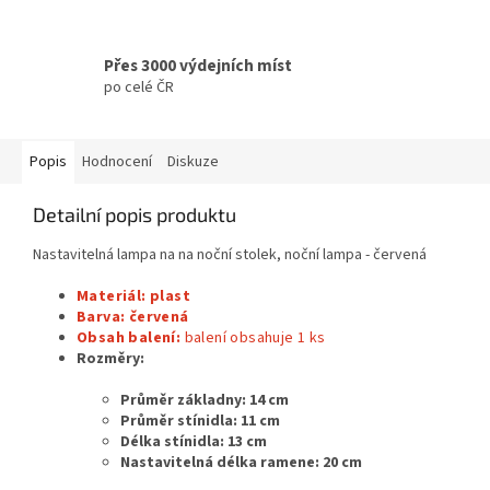
Přes 3000 výdejních míst
po celé ČR
Popis
Hodnocení
Diskuze
Detailní popis produktu
Nastavitelná lampa na na noční stolek, noční lampa - červená
Materiál: plast
Barva: červená
Obsah balení:
balení obsahuje 1
ks
Rozměry:
Průměr základny: 14 cm
Průměr stínidla: 11 cm
Délka stínidla: 13 cm
Nastavitelná délka ramene: 20 cm