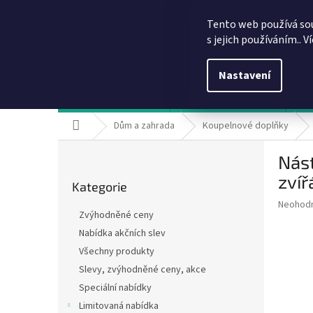
Přejít
info@dobirkov.cz
na
Tento web používá so
obsah
s jejich používáním.. V
Nastavení
Hodnocení obchodu
VÝHODY REGISTRACE
Sl
Domů
Dům a zahrada
Koupelnové doplňky
P
Nást
o
Přeskočit
s
zvíř
Kategorie
kategorie
t
Průměr
Neohod
r
Zvýhodněné ceny
hodnoce
a
produkt
Nabídka akčních slev
n
je
Všechny produkty
n
0,0
í
Slevy, zvýhodněné ceny, akce
z
5
p
Speciální nabídky
hvězdič
a
Limitovaná nabídka