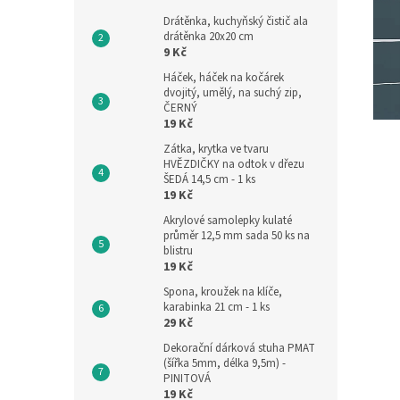
Drátěnka, kuchyňský čistič ala
drátěnka 20x20 cm
9 Kč
Háček, háček na kočárek
dvojitý, umělý, na suchý zip,
ČERNÝ
19 Kč
Zátka, krytka ve tvaru
HVĚZDIČKY na odtok v dřezu
ŠEDÁ 14,5 cm - 1 ks
19 Kč
Akrylové samolepky kulaté
průměr 12,5 mm sada 50 ks na
blistru
19 Kč
Spona, kroužek na klíče,
karabinka 21 cm - 1 ks
29 Kč
Dekorační dárková stuha PMAT
(šířka 5mm, délka 9,5m) -
PINITOVÁ
19 Kč