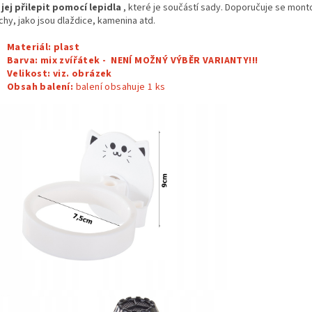
é
jej přilepit pomocí lepidla
, které je součástí sady. Doporučuje se mont
chy, jako jsou dlaždice, kamenina atd.
Materiál: plast
Barva:
mix zvířátek - NENÍ MOŽNÝ VÝBĚR VARIANTY!!!
Velikost: viz. obrázek
Obsah balení:
balení obsahuje 1
ks