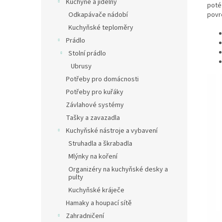
Kuchyně a jídelny
pot
povr
Odkapávače nádobí
Kuchyňské teploměry
Prádlo
Stolní prádlo
Ubrusy
Potřeby pro domácnosti
Potřeby pro kuřáky
Závlahové systémy
Tašky a zavazadla
Kuchyňské nástroje a vybavení
Struhadla a škrabadla
Mlýnky na koření
Organizéry na kuchyňské desky a
pulty
Kuchyňské kráječe
Hamaky a houpací sítě
Zahradničení