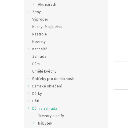
n
Aku nářadí
e
Ženy
l
Výprodej
Kuchyně a jídelna
Nástroje
Novinky
Kancelář
Zahrada
Dům
Umělé květiny
Potřeby pro domácnosti
Dámské oblečení
Dárky
Děti
Dům a zahrada
Trezory a sejfy
Nábytek