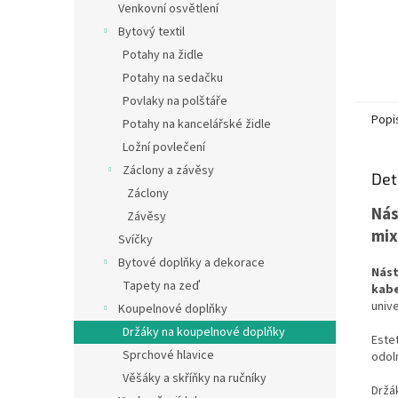
Venkovní osvětlení
Bytový textil
Potahy na židle
Potahy na sedačku
Povlaky na polštáře
Popi
Potahy na kancelářské židle
Ložní povlečení
Záclony a závěsy
Det
Záclony
Nás
Závěsy
mix
Svíčky
Bytové doplňky a dekorace
Nást
Tapety na zeď
kabe
univ
Koupelnové doplňky
Držáky na koupelnové doplňky
Este
Sprchové hlavice
odol
Věšáky a skříňky na ručníky
Držá