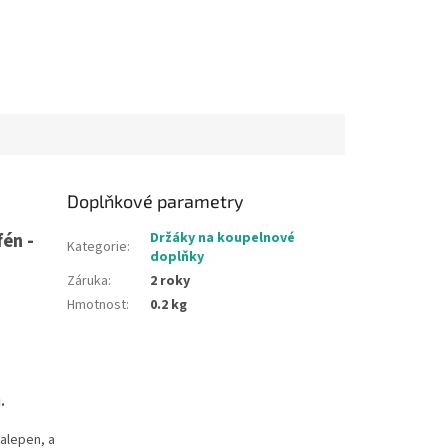
Doplňkové parametry
én -
Držáky na koupelnové
Kategorie
:
doplňky
Záruka
:
2 roky
Hmotnost
:
0.2 kg
.
nalepen, a