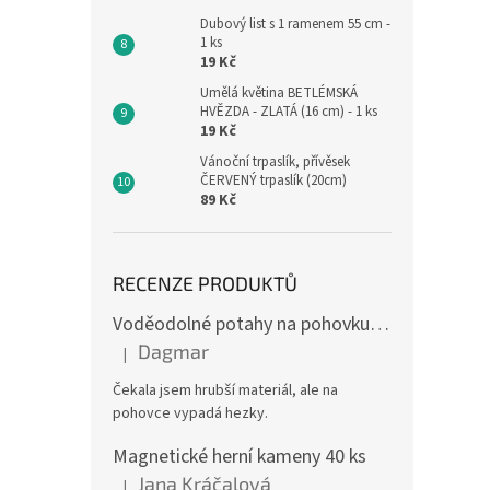
Dubový list s 1 ramenem 55 cm -
1 ks
19 Kč
Umělá květina BETLÉMSKÁ
HVĚZDA - ZLATÁ (16 cm) - 1 ks
19 Kč
Vánoční trpaslík, přívěsek
ČERVENÝ trpaslík (20cm)
89 Kč
RECENZE PRODUKTŮ
Voděodolné potahy na pohovku se vzorem
Dagmar
|
Hodnocení produktu je 4 z 5 hvězdiček.
Čekala jsem hrubší materiál, ale na
pohovce vypadá hezky.
Magnetické herní kameny 40 ks
Jana Kráčalová
|