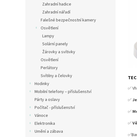
Zahradní hadice
Zahradní nářadí
Falešné bezpečnostní kamery
Osvětlení
Lampy
Solární panely
Žárovky a svítivky
Osvětlení
Perlátory
Svítilny a čelovky
TEC
Hodinky
✅ Vh
Mobilní telefony – příslušenství
Párty a oslavy
✅
J
Počítač - příslušenství
✅
Mo
Vánoce
✅
V
Elektronika
Umění a zábava
✅Bar