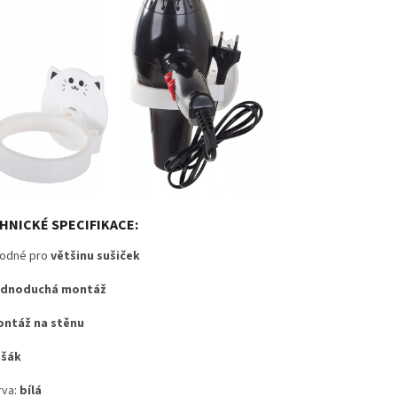
HNICKÉ SPECIFIKACE:
odné pro
většinu sušiček
ednoduchá montáž
ntáž na stěnu
ěšák
va:
bílá