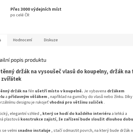
Přes 3000 výdejních míst
po celé ČR
s
Hodnocení
Diskuze
ailní popis produktu
těnný držák na vysoušeč vlasů do koupelny, držák na f
 zvířátek
ěnný držák na
fén
ušetří místo v koupelně.
Je vybavena
držákem
lu
a
přídavným věšákem
, například na gumičky do vlasů nebo žínku. Díky
erzálnímu designu je rukojeť
vhodná pro většinu sušiček
.
tický, elegantní vzhled
, který se hodí do každého interiéru
a lehká a
ná plastová
konstrukce zajistí, že zařízení bude sloužit dlouhou dobu
k se velmi
snadno instaluje
, stačí odmastit povrch, na který bude držák 