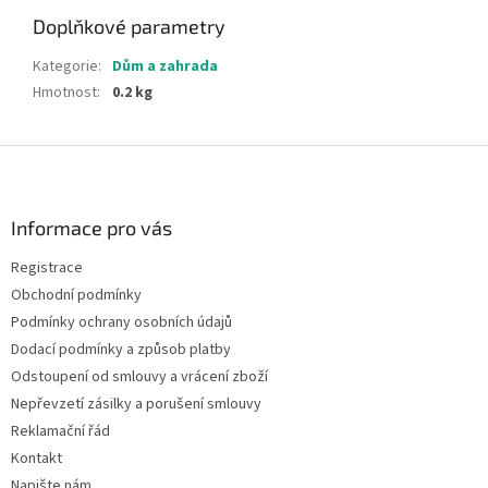
Doplňkové parametry
Kategorie
:
Dům a zahrada
Hmotnost
:
0.2 kg
Z
á
p
a
Informace pro vás
t
Registrace
í
Obchodní podmínky
Podmínky ochrany osobních údajů
Dodací podmínky a způsob platby
Odstoupení od smlouvy a vrácení zboží
Nepřevzetí zásilky a porušení smlouvy
Reklamační řád
Kontakt
Napište nám