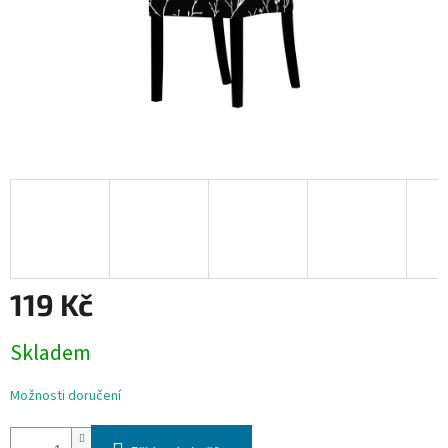
119 Kč
Měrná
Skladem
cena:
Možnosti doručení