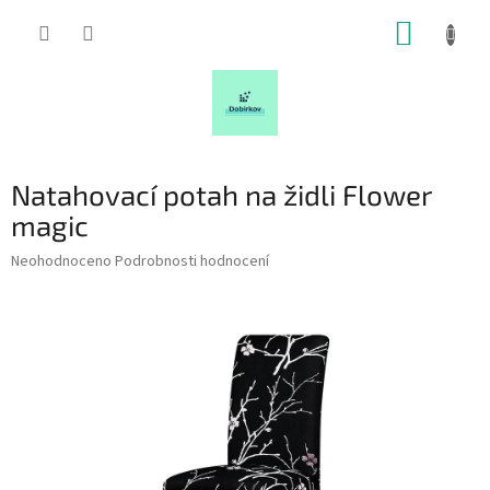
Přejít
NÁKUP
na
obsah
KOŠÍK
Natahovací potah na židli Flower
magic
Průměrné
Neohodnoceno
Podrobnosti hodnocení
hodnocení
produktu
je
0,0
z
5
hvězdiček.