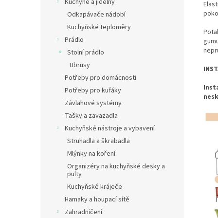
Kuchyně a jídelny
Elas
poko
Odkapávače nádobí
Kuchyňské teploměry
Potah
Prádlo
gumu
neprů
Stolní prádlo
Ubrusy
INST
Potřeby pro domácnosti
Inst
Potřeby pro kuřáky
nesk
Závlahové systémy
Tašky a zavazadla
Kuchyňské nástroje a vybavení
Struhadla a škrabadla
Mlýnky na koření
Organizéry na kuchyňské desky a
pulty
Kuchyňské kráječe
Hamaky a houpací sítě
Zahradničení