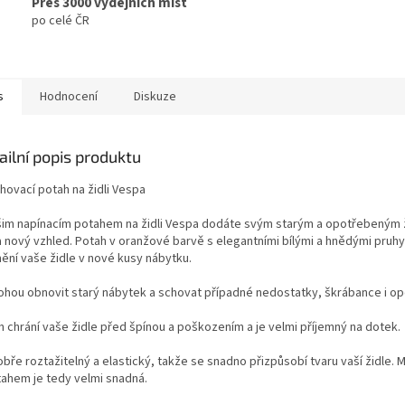
Přes 3000 výdejních míst
po celé ČR
s
Hodnocení
Diskuze
ailní popis produktu
hovací potah na židli Vespa
šim napínacím potahem na židli Vespa dodáte svým starým a opotřebeným 
a nový vzhled. Potah v oranžové barvě s elegantními bílými a hnědými pruh
ění vaše židle v nové kusy nábytku.
hou obnovit starý nábytek a schovat případné nedostatky, škrábance i op
h chrání vaše židle před špínou a poškozením a je velmi příjemný na dotek.
bře roztažitelný a elastický, takže se snadno přizpůsobí tvaru vaší židle. 
tahem je tedy velmi snadná.