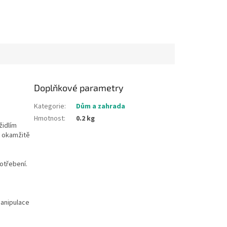
Doplňkové parametry
Kategorie
:
Dům a zahrada
Hmotnost
:
0.2 kg
židlím
y okamžitě
otřebení.
Manipulace