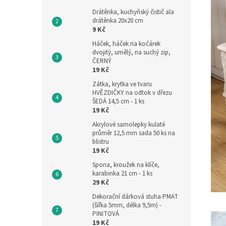
Drátěnka, kuchyňský čistič ala
drátěnka 20x20 cm
9 Kč
Háček, háček na kočárek
dvojitý, umělý, na suchý zip,
ČERNÝ
19 Kč
Zátka, krytka ve tvaru
HVĚZDIČKY na odtok v dřezu
ŠEDÁ 14,5 cm - 1 ks
19 Kč
Akrylové samolepky kulaté
průměr 12,5 mm sada 50 ks na
blistru
19 Kč
Spona, kroužek na klíče,
karabinka 21 cm - 1 ks
29 Kč
Dekorační dárková stuha PMAT
(šířka 5mm, délka 9,5m) -
PINITOVÁ
19 Kč