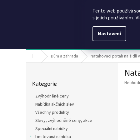
Přejít
info@dobirkov.cz
na
Tento web používá so
obsah
s jejich používáním.. V
Nastavení
Hodnocení obchodu
VÝHODY REGISTRACE
Sl
Domů
Dům a zahrada
Natahovací potah na židli 
P
Nata
o
Přeskočit
s
Průměr
Neohod
Kategorie
kategorie
t
hodnoce
r
produkt
Zvýhodněné ceny
a
je
Nabídka akčních slev
0,0
n
z
Všechny produkty
n
5
í
Slevy, zvýhodněné ceny, akce
hvězdič
p
Speciální nabídky
a
Limitovaná nabídka