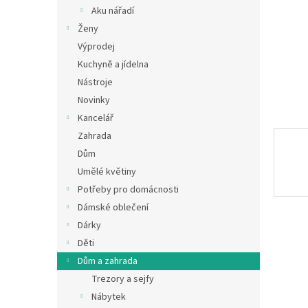
n
Aku nářadí
e
Ženy
l
Výprodej
Kuchyně a jídelna
Nástroje
Novinky
Kancelář
Zahrada
Dům
Umělé květiny
Potřeby pro domácnosti
Dámské oblečení
Dárky
Děti
Dům a zahrada
Trezory a sejfy
Nábytek