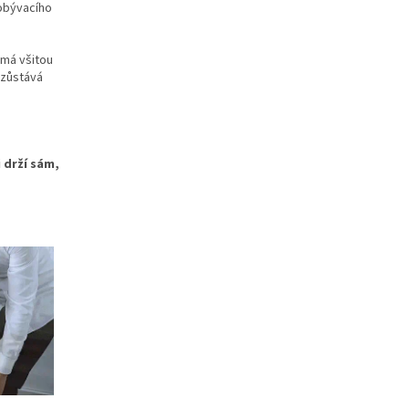
 obývacího
 má všitou
 zůstává
 drží sám,