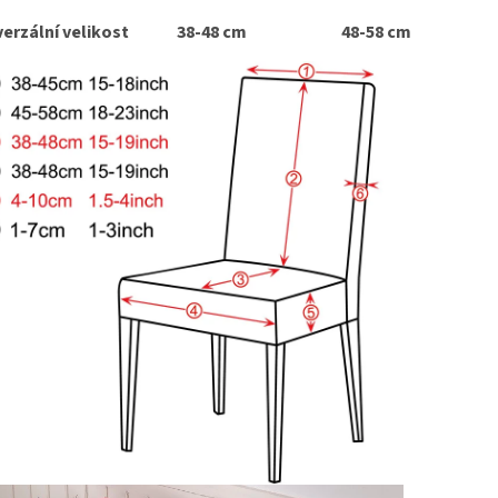
erzální velikost
38-48 cm
48-58 cm