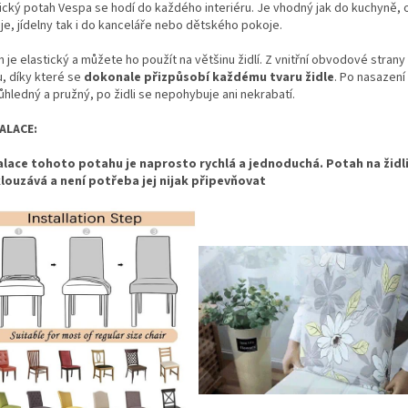
tický potah Vespa se hodí do každého interiéru. Je vhodný jak do kuchyně,
je, jídelny tak i do kanceláře nebo dětského pokoje.
 je elastický a můžete ho použít na většinu židlí. Z vnitřní obvodové strany
, díky které se
dokonale přizpůsobí každému tvaru židle
. Po nasazení
hledný a pružný, po židli se nepohybuje ani nekrabatí.
ALACE:
alace tohoto potahu je naprosto rychlá a jednoduchá. Potah na židli
louzává a není potřeba jej nijak připevňovat