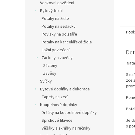
Venkovní osvětlení
Bytový textil
Potahy na židle
Potahy na sedačku
Popi
Povlaky na polštáře
Potahy na kancelářské židle
Ložní povlečení
Det
Záclony a závěsy
Nata
Záclony
Závěsy
S na
zcel
Svíčky
prom
Bytové doplňky a dekorace
Tapety na zeď
Pomo
Koupelnové doplňky
Pota
Držáky na koupelnové doplňky
Je do
Sprchové hlavice
s po
Věšáky a skříňky na ručníky