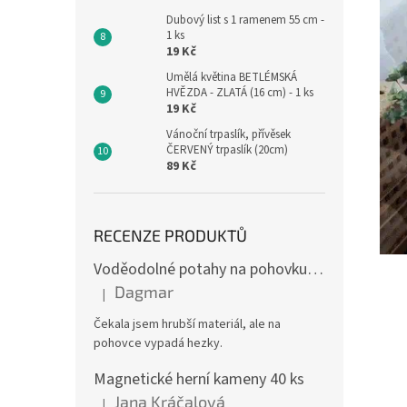
Dubový list s 1 ramenem 55 cm -
1 ks
19 Kč
Umělá květina BETLÉMSKÁ
HVĚZDA - ZLATÁ (16 cm) - 1 ks
19 Kč
Vánoční trpaslík, přívěsek
ČERVENÝ trpaslík (20cm)
89 Kč
RECENZE PRODUKTŮ
Voděodolné potahy na pohovku se vzorem
Dagmar
|
Hodnocení produktu je 4 z 5 hvězdiček.
Čekala jsem hrubší materiál, ale na
pohovce vypadá hezky.
Magnetické herní kameny 40 ks
Jana Kráčalová
|