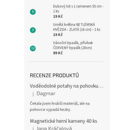
Dubový list s 1 ramenem 55 cm -
1 ks
19 Kč
Umělá květina BETLÉMSKÁ
HVĚZDA - ZLATÁ (16 cm) - 1 ks
19 Kč
Vánoční trpaslík, přívěsek
ČERVENÝ trpaslík (20cm)
89 Kč
RECENZE PRODUKTŮ
Voděodolné potahy na pohovku se vzorem
Dagmar
|
Hodnocení produktu je 4 z 5 hvězdiček.
Čekala jsem hrubší materiál, ale na
pohovce vypadá hezky.
Magnetické herní kameny 40 ks
Jana Kráčalová
|