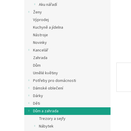
n
Aku nářadí
e
Ženy
l
Výprodej
Kuchyně a jídelna
Nástroje
Novinky
Kancelář
Zahrada
Dům
Umělé květiny
Potřeby pro domácnosti
Dámské oblečení
Dárky
Děti
Dům a zahrada
Trezory a sejfy
Nábytek