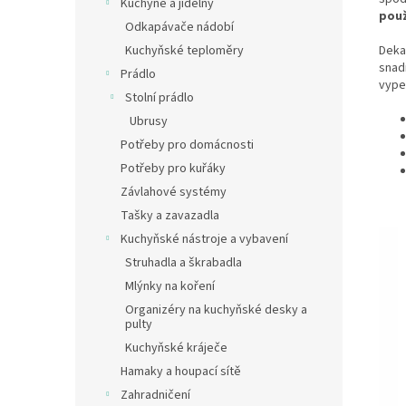
Kuchyně a jídelny
použ
Odkapávače nádobí
Deka
Kuchyňské teploměry
snadn
Prádlo
vype
Stolní prádlo
Ubrusy
Potřeby pro domácnosti
Potřeby pro kuřáky
Závlahové systémy
Tašky a zavazadla
Kuchyňské nástroje a vybavení
Struhadla a škrabadla
Mlýnky na koření
Organizéry na kuchyňské desky a
pulty
Kuchyňské kráječe
Hamaky a houpací sítě
Zahradničení