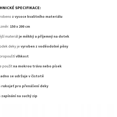
HNICKÉ SPECIFIKACE:
yrobeno
z vysoce kvalitního materiálu
ozměr:
150 x 200 cm
jší materiál
je měkký a příjemný na dotek
dek deky je
vyroben z voděodolné pěny
ropouští
vlhkost
e použít
na mokrou trávu nebo písek
adno se udržuje v čistotě
á
rukojeť pro přenášení deky
á
zapínání na suchý zip