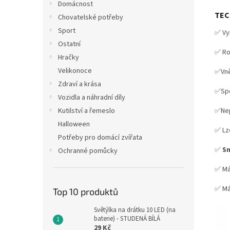
Domácnost
TEC
Chovatelské potřeby
Sport
✅ V
Ostatní
✅ R
Hračky
Velikonoce
✅Vně
Zdraví a krása
✅Spo
Vozidla a náhradní díly
Kutilství a řemeslo
✅Nep
Halloween
✅ Lz
Potřeby pro domácí zvířata
✅
Sn
Ochranné pomůcky
✅ M
✅ M
Top 10 produktů
Světýlka na drátku 10 LED (na
baterie) - STUDENÁ BÍLÁ
29 Kč