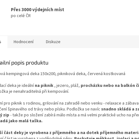
Přes 3000 výdejních míst
po celé ČR
s
Hodnocení
Diskuze
ailní popis produktu
ová kempingová deka 150x200, pikniková deka, červená kostkovaná
ací deka je ideální
na piknik
, jezero, pláž,
procházku nebo na balkón či
ožka je nenahraditelná při kempování.
ní pro piknik s rodinou, grilování na zahradě nebo venku - relaxace a zábav
čení špinavého od trávy nebo písku. Podložka se navíc
snadno skládá a z
ý zip
- takže po složení zabírá málo místa a má velmi praktické ucho na př
adá jako malá taška.
ší část deky je vyrobena z příjemného a na dotek příjemného materi
ní část je vyrobena z voděodolné pěny.
Poskytuje měkkost, izolaci a po