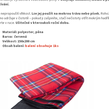
ívání.
 nepropouští vlhkost.
Lze jej použít na mokrou trávu nebo písek.
Rohož
o udržuje v čistotě – pokud ji zašpiníte, stačí nečistoty otřít mokrým hadř
rte v ruce.
Užitečné v kteroukoli roční dobu.
Materiál: polyester, pěna
Barva: červená
Velikost: 150x200 cm
Obsah balení:
balení obsahuje 1ks