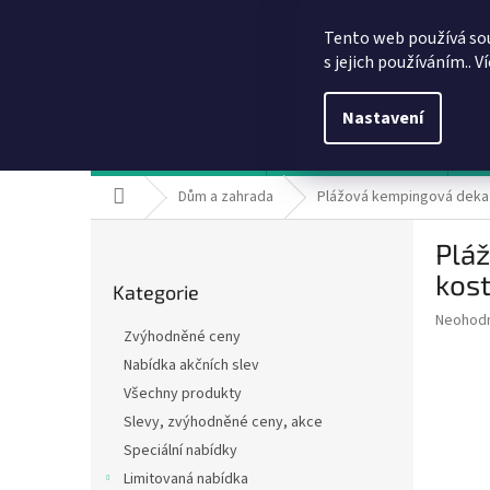
Přejít
info@dobirkov.cz
na
Tento web používá so
obsah
s jejich používáním.. V
Nastavení
Hodnocení obchodu
VÝHODY REGISTRACE
Sl
Domů
Dům a zahrada
Plážová kempingová deka 
P
Plá
o
Přeskočit
s
kos
Kategorie
kategorie
t
Průměr
Neohod
r
Zvýhodněné ceny
hodnoce
a
produkt
Nabídka akčních slev
n
je
Všechny produkty
n
0,0
í
Slevy, zvýhodněné ceny, akce
z
5
p
Speciální nabídky
hvězdič
a
Limitovaná nabídka