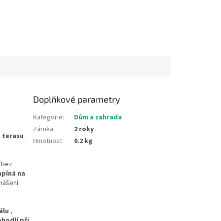
Doplňkové parametry
Kategorie
:
Dům a zahrada
Záruka
:
2 roky
 terasu
.
Hmotnost
:
0.2 kg
a bez
apíná na
enášení
álu
,
hodlí při