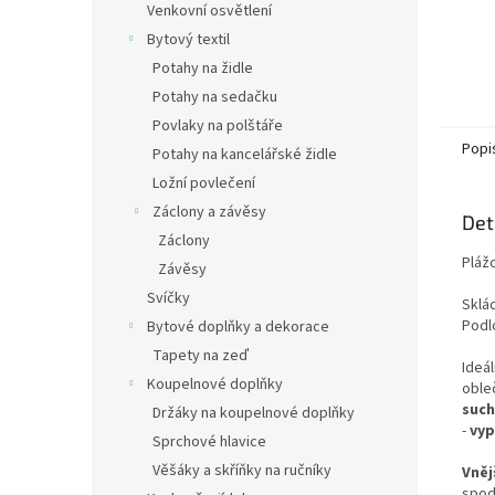
Venkovní osvětlení
Bytový textil
Potahy na židle
Potahy na sedačku
Povlaky na polštáře
Popi
Potahy na kancelářské židle
Ložní povlečení
Záclony a závěsy
Det
Záclony
Pláž
Závěsy
Svíčky
Sklád
Podl
Bytové doplňky a dekorace
Tapety na zeď
Ideál
Koupelnové doplňky
oble
such
Držáky na koupelnové doplňky
-
vyp
Sprchové hlavice
Věšáky a skříňky na ručníky
Vněj
spod