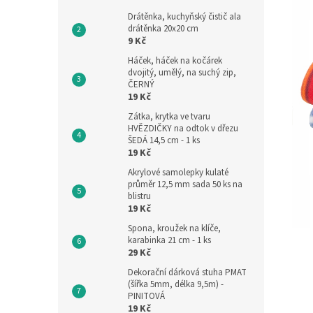
Drátěnka, kuchyňský čistič ala
drátěnka 20x20 cm
9 Kč
Háček, háček na kočárek
dvojitý, umělý, na suchý zip,
ČERNÝ
19 Kč
Zátka, krytka ve tvaru
HVĚZDIČKY na odtok v dřezu
ŠEDÁ 14,5 cm - 1 ks
19 Kč
Akrylové samolepky kulaté
průměr 12,5 mm sada 50 ks na
blistru
19 Kč
Spona, kroužek na klíče,
karabinka 21 cm - 1 ks
29 Kč
Dekorační dárková stuha PMAT
(šířka 5mm, délka 9,5m) -
PINITOVÁ
19 Kč