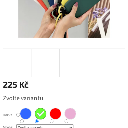
225 Kč
Měrná
Zvolte variantu
cena:
Barva
Model