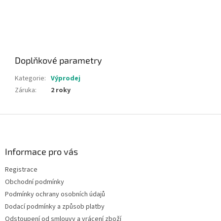
Doplňkové parametry
Kategorie
:
Výprodej
Záruka
:
2 roky
Z
á
p
a
Informace pro vás
t
Registrace
í
Obchodní podmínky
Podmínky ochrany osobních údajů
Dodací podmínky a způsob platby
Odstoupení od smlouvy a vrácení zboží