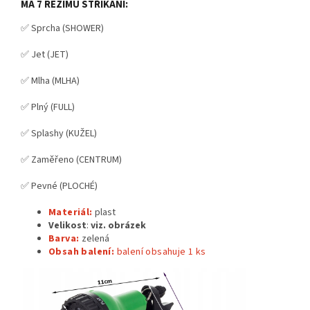
MÁ 7 REŽIMŮ STŘIKÁNÍ:
✅ Sprcha (SHOWER)
✅ Jet (JET)
✅ Mlha (MLHA)
✅ Plný (FULL)
✅ Splashy (KUŽEL)
✅ Zaměřeno (CENTRUM)
✅ Pevné (PLOCHÉ)
Materiál:
plast
Velikost
:
viz. obrázek
Barva:
zelená
Obsah balení:
balení obsahuje 1
ks