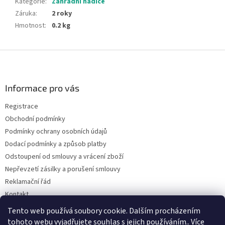
Kategorie
:
Zahradní hadice
Záruka
:
2 roky
Hmotnost
:
0.2 kg
Z
á
p
a
Informace pro vás
t
Registrace
í
Obchodní podmínky
Podmínky ochrany osobních údajů
Dodací podmínky a způsob platby
Odstoupení od smlouvy a vrácení zboží
Nepřevzetí zásilky a porušení smlouvy
Reklamační řád
Kontakt
Napište nám
Tento web používá soubory cookie. Dalším procházením
tohoto webu vyjadřujete souhlas s jejich používáním.. Více