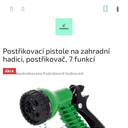
Přejít
NÁKUP
na
obsah
KOŠÍK
Postřikovací pistole na zahradní
hadici, postřikovač, 7 funkcí
Akce
Průměrné
Neohodnoceno
Podrobnosti hodnocení
hodnocení
produktu
je
0,0
z
5
hvězdiček.