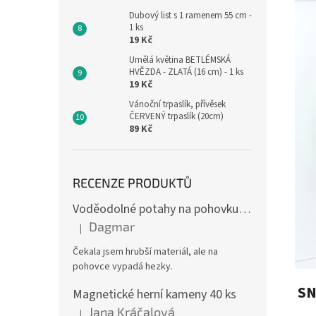
Dubový list s 1 ramenem 55 cm -
1 ks
19 Kč
Umělá květina BETLÉMSKÁ
HVĚZDA - ZLATÁ (16 cm) - 1 ks
19 Kč
Vánoční trpaslík, přívěsek
ČERVENÝ trpaslík (20cm)
89 Kč
RECENZE PRODUKTŮ
Voděodolné potahy na pohovku se vzorem
Dagmar
|
Hodnocení produktu je 4 z 5 hvězdiček.
Čekala jsem hrubší materiál, ale na
pohovce vypadá hezky.
️ 
Magnetické herní kameny 40 ks
Jana Kráčalová
|