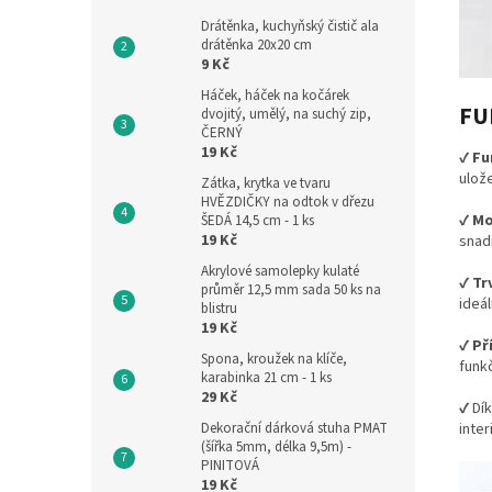
Drátěnka, kuchyňský čistič ala
drátěnka 20x20 cm
9 Kč
Háček, háček na kočárek
FU
dvojitý, umělý, na suchý zip,
ČERNÝ
19 Kč
✔
Fu
ulož
Zátka, krytka ve tvaru
HVĚZDIČKY na odtok v dřezu
✔
Mo
ŠEDÁ 14,5 cm - 1 ks
19 Kč
snadn
Akrylové samolepky kulaté
✔
Tr
průměr 12,5 mm sada 50 ks na
ideá
blistru
19 Kč
✔
Př
Spona, kroužek na klíče,
funk
karabinka 21 cm - 1 ks
29 Kč
✔ Dí
inter
Dekorační dárková stuha PMAT
(šířka 5mm, délka 9,5m) -
PINITOVÁ
19 Kč