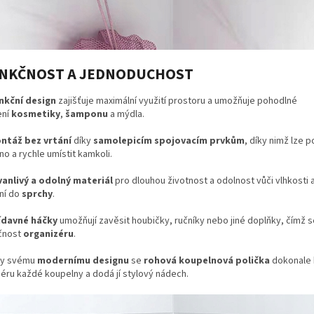
NKČNOST A JEDNODUCHOST
nkční design
zajišťuje maximální využití prostoru a umožňuje pohodlné
ení
kosmetiky
,
šamponu
a mýdla.
ntáž bez vrtání
díky
samolepicím spojovacím prvkům
, díky nimž lze p
o a rychle umístit kamkoli.
vanlivý a odolný materiál
pro dlouhou životnost a odolnost vůči vlhkosti a
lní do
sprchy
.
ídavné háčky
umožňují zavěsit houbičky, ručníky nebo jiné doplňky, čímž 
čnost
organizéru
.
ky svému
modernímu designu
se
rohová koupelnová polička
dokonale 
iéru každé koupelny a dodá jí stylový nádech.