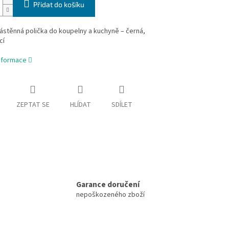
Přidat do košíku
ástěnná polička do koupelny a kuchyně – černá,
cí
informace
ZEPTAT SE
HLÍDAT
SDÍLET
Garance doručení
nepoškozeného zboží