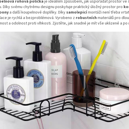
elnová rohová polička
je ideálním způsobem, jak uspořádat prostor ve
u. Díky svému chytrému designu poskytuje praktický úložný prostor pro
ko
pony
a další koupelnové doplňky. Díky
samolepicí
montáži není třeba vrtat
alace je rychlá a bezproblémová. Vyrobeno z
robustních
materiálů pro dlo
nost a odolnost proti vlhkosti. Zjistěte, jak snadné je mít vše uklizené a po 