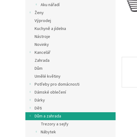
n
Aku nářadí
e
Ženy
l
Výprodej
Kuchyně a jídelna
Nástroje
Novinky
Kancelář
Zahrada
Dům
Umělé květiny
Potřeby pro domácnosti
Dámské oblečení
Dárky
Děti
Dům a zahrada
Trezory a sejfy
Nábytek