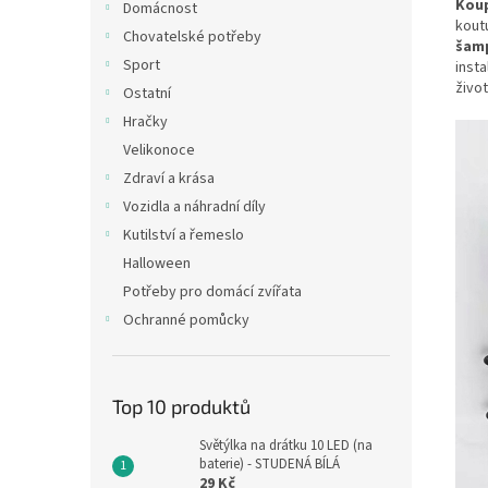
Koup
Domácnost
kout
Chovatelské potřeby
šam
Sport
inst
život
Ostatní
Hračky
Velikonoce
Zdraví a krása
Vozidla a náhradní díly
Kutilství a řemeslo
Halloween
Potřeby pro domácí zvířata
Ochranné pomůcky
Top 10 produktů
Světýlka na drátku 10 LED (na
baterie) - STUDENÁ BÍLÁ
29 Kč