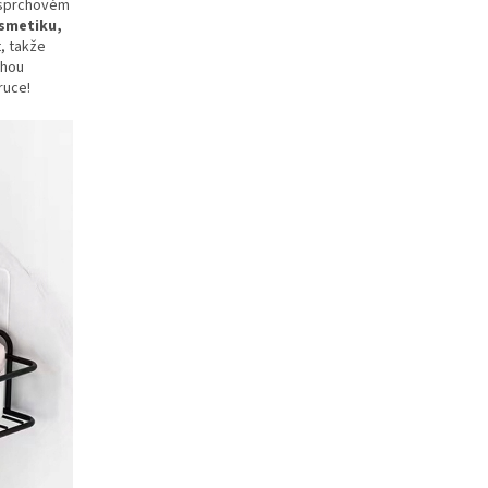
 sprchovém
smetiku,
, takže
uhou
ruce!