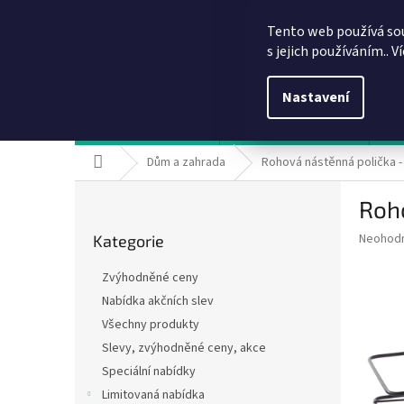
Přejít
info@dobirkov.cz
na
Tento web používá so
obsah
s jejich používáním.. V
Nastavení
Hodnocení obchodu
VÝHODY REGISTRACE
Sl
Domů
Dům a zahrada
Rohová nástěnná polička -
P
Roho
o
Přeskočit
s
Průměr
Neohod
Kategorie
kategorie
t
hodnoce
r
produkt
Zvýhodněné ceny
a
je
Nabídka akčních slev
0,0
n
z
Všechny produkty
n
5
í
Slevy, zvýhodněné ceny, akce
hvězdič
p
Speciální nabídky
a
Limitovaná nabídka