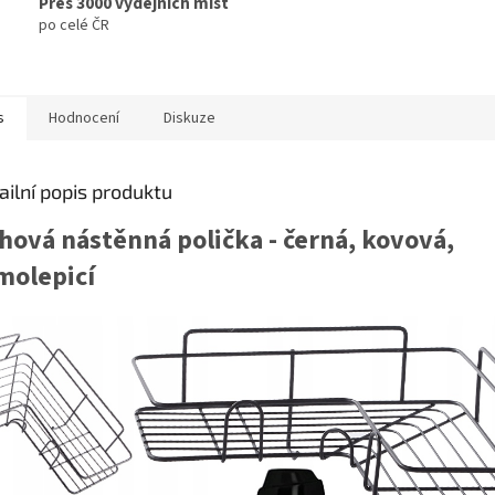
Přes 3000 výdejních míst
po celé ČR
s
Hodnocení
Diskuze
ailní popis produktu
hová nástěnná polička - černá, kovová,
molepicí