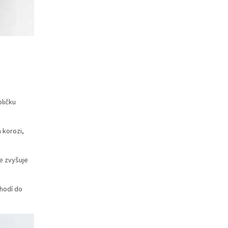
oličku
 korozi,
se zvyšuje
hodí do