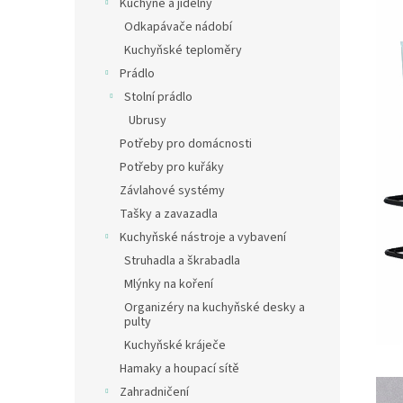
Kuchyně a jídelny
Odkapávače nádobí
Kuchyňské teploměry
Prádlo
Stolní prádlo
Ubrusy
Potřeby pro domácnosti
Potřeby pro kuřáky
Závlahové systémy
Tašky a zavazadla
Kuchyňské nástroje a vybavení
Struhadla a škrabadla
Mlýnky na koření
Organizéry na kuchyňské desky a
pulty
Kuchyňské kráječe
Hamaky a houpací sítě
Zahradničení