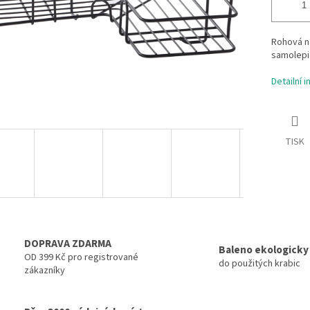
Rohová n
samolepi
Detailní 
TISK
DOPRAVA ZDARMA
Baleno ekologicky
OD 399 Kč pro registrované
do použitých krabic
zákazníky