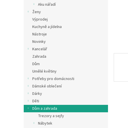
n
Aku nářadí
e
Ženy
l
Výprodej
Kuchyně a jídelna
Nástroje
Novinky
Kancelář
Zahrada
Dům
Umělé květiny
Potřeby pro domácnosti
Dámské oblečení
Dárky
Děti
Dům a zahrada
Trezory a sejfy
Nábytek