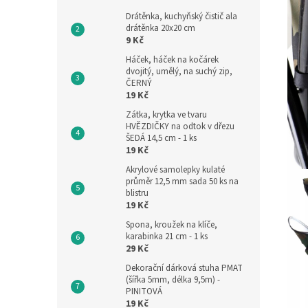
Drátěnka, kuchyňský čistič ala
drátěnka 20x20 cm
9 Kč
Háček, háček na kočárek
dvojitý, umělý, na suchý zip,
ČERNÝ
19 Kč
Zátka, krytka ve tvaru
HVĚZDIČKY na odtok v dřezu
ŠEDÁ 14,5 cm - 1 ks
19 Kč
Akrylové samolepky kulaté
průměr 12,5 mm sada 50 ks na
blistru
19 Kč
Spona, kroužek na klíče,
karabinka 21 cm - 1 ks
29 Kč
Dekorační dárková stuha PMAT
(šířka 5mm, délka 9,5m) -
PINITOVÁ
19 Kč