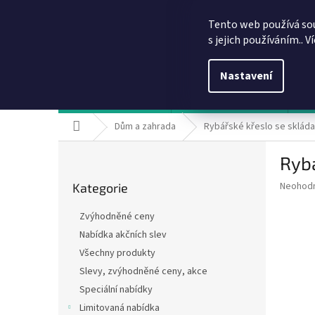
Přejít
info@dobirkov.cz
na
Tento web používá so
obsah
s jejich používáním.. V
Nastavení
Hodnocení obchodu
VÝHODY REGISTRACE
Sl
Domů
Dům a zahrada
Rybářské křeslo se skláda
P
Rybá
o
Přeskočit
s
Průměr
Neohod
Kategorie
kategorie
t
hodnoce
r
produkt
Zvýhodněné ceny
a
je
Nabídka akčních slev
0,0
n
z
Všechny produkty
n
5
í
Slevy, zvýhodněné ceny, akce
hvězdič
p
Speciální nabídky
a
Limitovaná nabídka