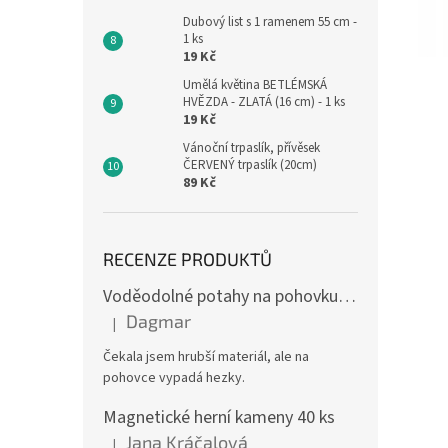
Dubový list s 1 ramenem 55 cm -
1 ks
19 Kč
Umělá květina BETLÉMSKÁ
HVĚZDA - ZLATÁ (16 cm) - 1 ks
19 Kč
Vánoční trpaslík, přívěsek
ČERVENÝ trpaslík (20cm)
89 Kč
RECENZE PRODUKTŮ
Voděodolné potahy na pohovku se vzorem
Dagmar
|
Hodnocení produktu je 4 z 5 hvězdiček.
Čekala jsem hrubší materiál, ale na
pohovce vypadá hezky.
Magnetické herní kameny 40 ks
Jana Kráčalová
|