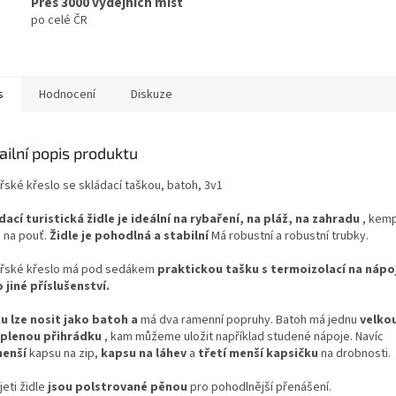
Přes 3000 výdejních míst
po celé ČR
s
Hodnocení
Diskuze
ailní popis produktu
řské křeslo se skládací taškou, batoh, 3v1
dací turistická židle je ideální na rybaření, na pláž, na zahradu
, kem
 na pouť.
Židle je pohodlná a stabilní
Má robustní a robustní trubky.
řské křeslo má pod sedákem
praktickou tašku s termoizolací na nápoj
 jiné příslušenství.
u lze nosit jako batoh a
má dva ramenní popruhy. Batoh má jednu
velko
plenou přihrádku
, kam můžeme uložit například studené nápoje. Navíc
enší
kapsu na zip,
kapsu na láhev
a
třetí menší kapsičku
na drobnosti.
eti židle
jsou polstrované pěnou
pro pohodlnější přenášení.