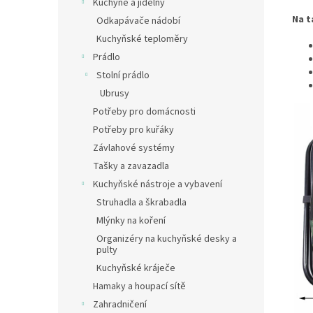
Kuchyně a jídelny
Na t
Odkapávače nádobí
Kuchyňské teploměry
Prádlo
Stolní prádlo
Ubrusy
Potřeby pro domácnosti
Potřeby pro kuřáky
Závlahové systémy
Tašky a zavazadla
Kuchyňské nástroje a vybavení
Struhadla a škrabadla
Mlýnky na koření
Organizéry na kuchyňské desky a
pulty
Kuchyňské kráječe
Hamaky a houpací sítě
Zahradničení