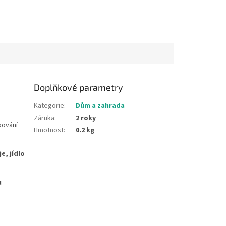
Doplňkové parametry
Kategorie
:
Dům a zahrada
Záruka
:
2 roky
pování
Hmotnost
:
0.2 kg
e, jídlo
u