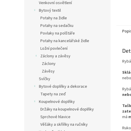
Venkovní osvětlení
Bytový textil
Potahy na židle
Potahy na sedačku
Popi
Povlaky na polštáře
Potahy na kancelářské židle
Ložní povlečení
Det
Záclony a závěsy
Rybá
Záclony
Závěsy
Sklá
nebo
Svíčky
Bytové doplňky a dekorace
Rybá
Tapety na zeď
nebo
Koupelnové doplňky
Tašk
Držáky na koupelnové doplňky
zate
má
m
Sprchové hlavice
Věšáky a skříňky na ručníky
Rukoj