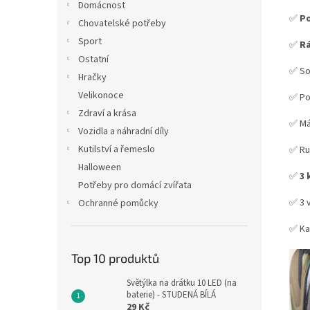
Domácnost
✅
Po
Chovatelské potřeby
Sport
✅
Rá
Ostatní
✅ So
Hračky
Velikonoce
✅ Po
Zdraví a krása
✅ Má
Vozidla a náhradní díly
Kutilství a řemeslo
✅ Ru
Halloween
✅
3 
Potřeby pro domácí zvířata
✅ 3 
Ochranné pomůcky
✅ Ka
Top 10 produktů
Světýlka na drátku 10 LED (na
baterie) - STUDENÁ BÍLÁ
29 Kč