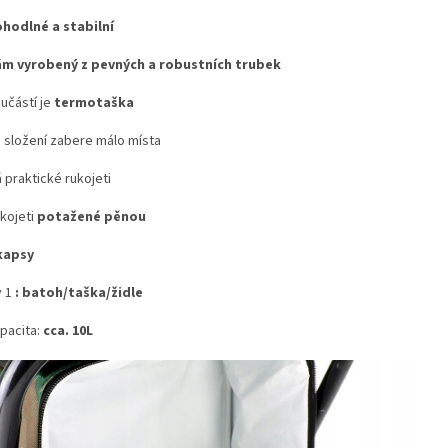
hodlné a stabilní
m vyrobený z pevných a robustních trubek
učástí je
termotaška
 složení zabere málo místa
 praktické rukojeti
kojeti
potažené pěnou
kapsy
v 1
: batoh/taška/židle
pacita:
cca. 10L