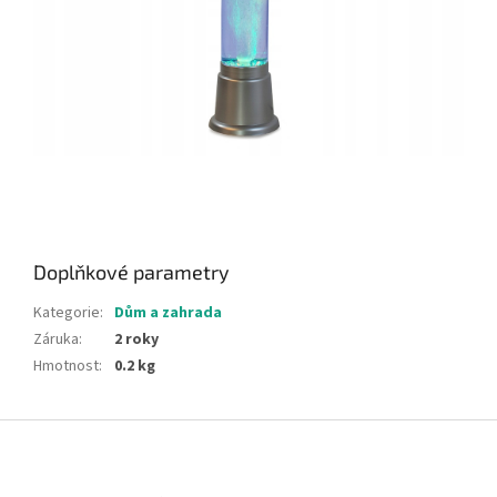
Doplňkové parametry
Kategorie
:
Dům a zahrada
Záruka
:
2 roky
Hmotnost
:
0.2 kg
Z
á
p