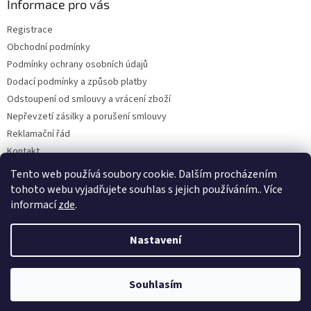
a
Informace pro vás
t
Registrace
í
Obchodní podmínky
Podmínky ochrany osobních údajů
Dodací podmínky a způsob platby
Odstoupení od smlouvy a vrácení zboží
Nepřevzetí zásilky a porušení smlouvy
Reklamační řád
Kontakt
Napište nám
Tento web používá soubory cookie. Dalším procházením
tohoto webu vyjadřujete souhlas s jejich používáním.. Více
informací
zde
.
Vytvořil Shoptet
Nastavení
Copyright 2026
Dobirkov.cz
. Všechna práva vyhrazena.
Upravit
Souhlasím
nastavení cookies