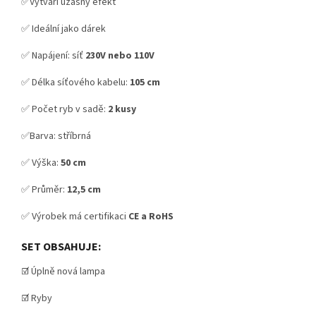
✅Vytváří úžasný efekt
✅ Ideální jako dárek
✅ Napájení: síť
230V nebo 110V
✅ Délka síťového kabelu:
105 cm
✅ Počet ryb v sadě:
2 kusy
✅Barva: stříbrná
✅ Výška:
50 cm
✅ Průměr:
12,5 cm
✅ Výrobek má certifikaci
CE a RoHS
SET OBSAHUJE:
☑️ Úplně nová lampa
☑️ Ryby