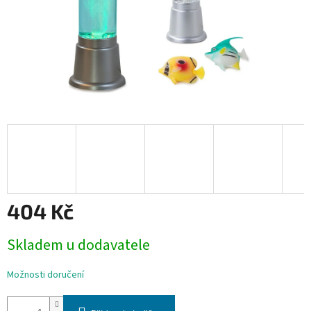
404 Kč
Měrná
Skladem u dodavatele
cena:
Možnosti doručení