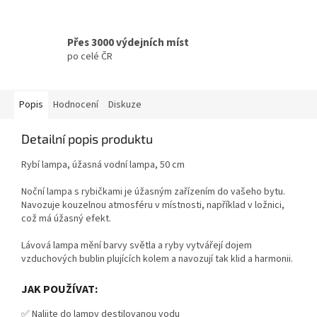
Přes 3000 výdejních míst
po celé ČR
Popis
Hodnocení
Diskuze
Detailní popis produktu
Rybí lampa, úžasná vodní lampa, 50 cm
Noční lampa s rybičkami je úžasným zařízením do vašeho bytu.
Navozuje kouzelnou atmosféru v místnosti, například v ložnici,
což má úžasný efekt.
Lávová lampa mění barvy světla a ryby vytvářejí dojem
vzduchových bublin plujících kolem a navozují tak klid a harmonii.
JAK POUŽÍVAT:
✅ Nalijte do lampy destilovanou vodu