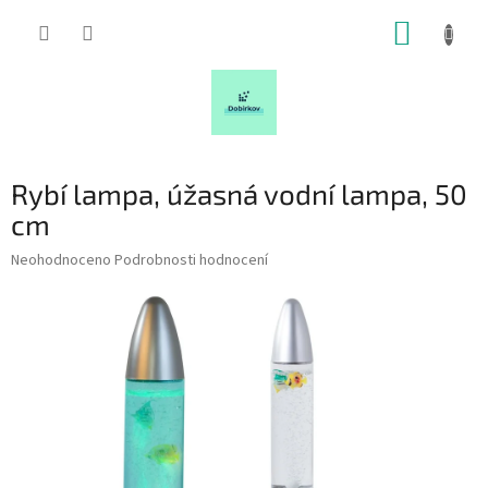
Přejít
NÁKUP
na
obsah
KOŠÍK
Rybí lampa, úžasná vodní lampa, 50
cm
Průměrné
Neohodnoceno
Podrobnosti hodnocení
hodnocení
produktu
je
0,0
z
5
hvězdiček.