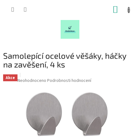
Přejít
NÁKUP
na
obsah
KOŠÍK
Samolepící ocelové věšáky, háčky
na zavěšení, 4 ks
Akce
Průměrné
Neohodnoceno
Podrobnosti hodnocení
hodnocení
produktu
je
0,0
z
5
hvězdiček.