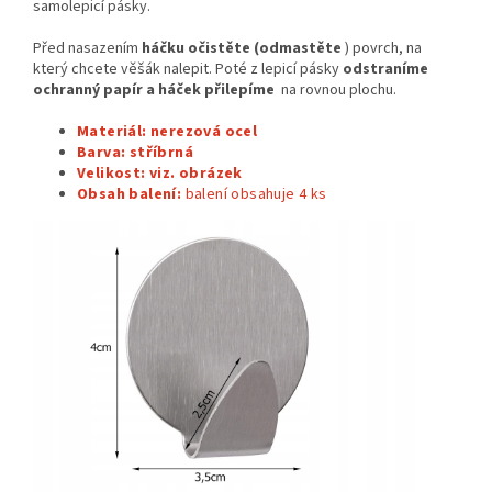
samolepicí pásky.
Před nasazením
háčku očistěte (odmastěte
) povrch, na
který chcete věšák nalepit. Poté z lepicí pásky
odstraníme
ochranný papír a
háček přilepíme
na rovnou plochu.
Materiál: nerezová ocel
Barva:
stříbrná
Velikost: viz. obrázek
Obsah balení:
balení obsahuje 4
ks