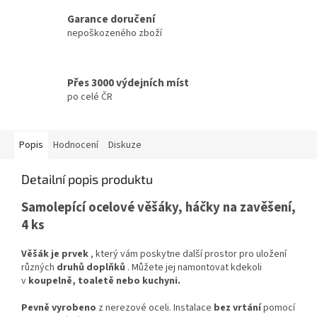
Garance doručení
nepoškozeného zboží
Přes 3000 výdejních míst
po celé ČR
Popis
Hodnocení
Diskuze
Detailní popis produktu
Samolepící ocelové věšáky, háčky na zavěšení,
4 ks
Věšák je prvek
, který vám poskytne další prostor pro uložení
různých
druhů doplňků
. Můžete jej namontovat kdekoli
v
koupelně, toaletě nebo kuchyni.
Pevně ​​vyrobeno
z nerezové oceli. Instalace
bez vrtání
pomocí