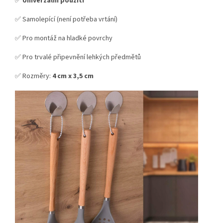
✅
Univerzální použití
✅ Samolepící (není potřeba vrtání)
✅ Pro montáž na hladké povrchy
✅ Pro trvalé připevnění lehkých předmětů
✅ Rozměry:
4 cm x 3,5 cm