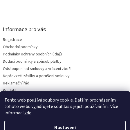
Z
á
p
a
Informace pro vás
t
Registrace
í
Obchodní podmínky
Podmínky ochrany osobních údajů
Dodací podmínky a způsob platby
Odstoupení od smlouvy a vrácení zboží
Nepřevzetí zásilky a porušení smlouvy
Reklamační řád
Kontakt
Napište nám
Tento web používá soubory cookie. Dalším procházením
tohoto webu vyjadřujete souhlas s jejich používáním.. Více
informací
zde
.
Vytvořil Shoptet
Nastavení