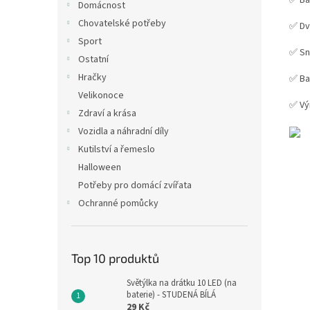
✅ Ba
Domácnost
Chovatelské potřeby
✅ Dv
Sport
✅ Sn
Ostatní
Hračky
✅ Ba
Velikonoce
✅ Vý
Zdraví a krása
Vozidla a náhradní díly
Kutilství a řemeslo
Halloween
Potřeby pro domácí zvířata
Ochranné pomůcky
Top 10 produktů
Světýlka na drátku 10 LED (na
baterie) - STUDENÁ BÍLÁ
29 Kč