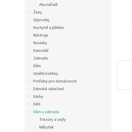
n
Aku nářadí
e
Ženy
l
Výprodej
Kuchyně a jídelna
Nástroje
Novinky
Kancelář
Zahrada
Dům
Umělé květiny
Potřeby pro domácnosti
Dámské oblečení
Dárky
Děti
Dům a zahrada
Trezory a sejfy
Nábytek