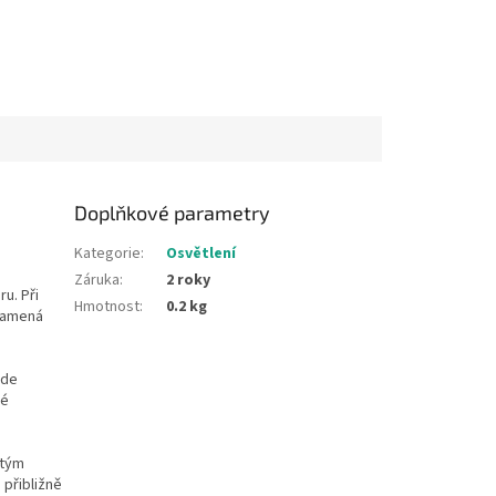
Doplňkové parametry
Kategorie
:
Osvětlení
Záruka
:
2 roky
u. Při
Hmotnost
:
0.2 kg
namená
kde
né
itým
 přibližně