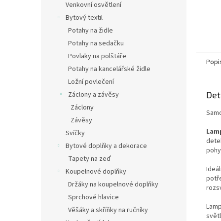
Venkovní osvětlení
Bytový textil
Potahy na židle
Potahy na sedačku
Povlaky na polštáře
Popi
Potahy na kancelářské židle
Ložní povlečení
Det
Záclony a závěsy
Záclony
Samol
Závěsy
Lam
Svíčky
dete
Bytové doplňky a dekorace
pohy
Tapety na zeď
Ideá
Koupelnové doplňky
potř
Držáky na koupelnové doplňky
rozs
Sprchové hlavice
Lam
Věšáky a skříňky na ručníky
světl